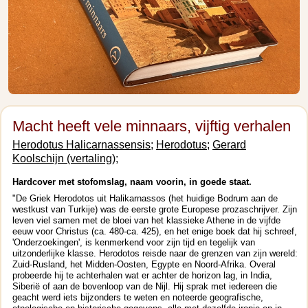
Macht heeft vele minnaars, vijftig verhalen
Herodotus Halicarnassensis;
Herodotus;
Gerard
Koolschijn (vertaling);
Hardcover met stofomslag, naam voorin, in goede staat.
"De Griek Herodotos uit Halikarnassos (het huidige Bodrum aan de
westkust van Turkije) was de eerste grote Europese prozaschrijver. Zijn
leven viel samen met de bloei van het klassieke Athene in de vijfde
eeuw voor Christus (ca. 480-ca. 425), en het enige boek dat hij schreef,
'Onderzoekingen', is kenmerkend voor zijn tijd en tegelijk van
uitzonderlijke klasse. Herodotos reisde naar de grenzen van zijn wereld:
Zuid-Rusland, het Midden-Oosten, Egypte en Noord-Afrika. Overal
probeerde hij te achterhalen wat er achter de horizon lag, in India,
Siberië of aan de bovenloop van de Nijl. Hij sprak met iedereen die
geacht werd iets bijzonders te weten en noteerde geografische,