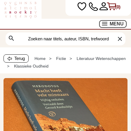
(0)
MENU
search
clear
Terug
Home
Fictie
Literatuur Wetenschappen
Klassieke Oudheid