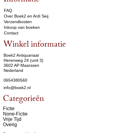
Informatie
arrow_drop_down
FAQ
Over Boek2 en Ardi Seij
Verzendkosten
Inkoop van boeken
Contact
Winkel informatie
arrow_drop_down
Boek2 Antiquariaat
Herenweg 24 (unit 3)
3602 AP Maarssen
Nederland
0654380560
info@boek2.nl
Categorieën
Fictie
None-Fictie
Vrije Tijd
Overig