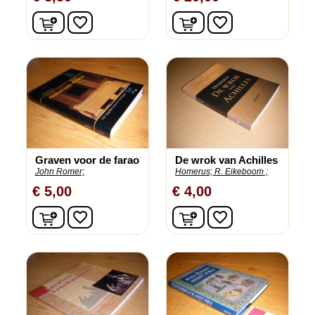
In winkelwagen
In winkelwagen
favorite_border
favorite_border
Graven voor de farao
De wrok van Achilles
John Romer;
Homerus;
R. Eikeboom ;
€ 5,00
€ 4,00
In winkelwagen
In winkelwagen
favorite_border
favorite_border