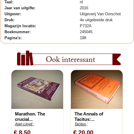
Taal:
nl
Jaar van uitgifte:
2016
Uitgever:
Uitgeverij Van Oorschot
Druk:
4e uitgebreide druk
Magazijn locatie:
P732A
Boeknummer:
245045
Pagina's:
198
Ook interessant
Marathon. The
The Annals of
crucial...
Tacitus:...
Alan Lloyd ;
Tacitus ;
€ 8,50
€ 20,00