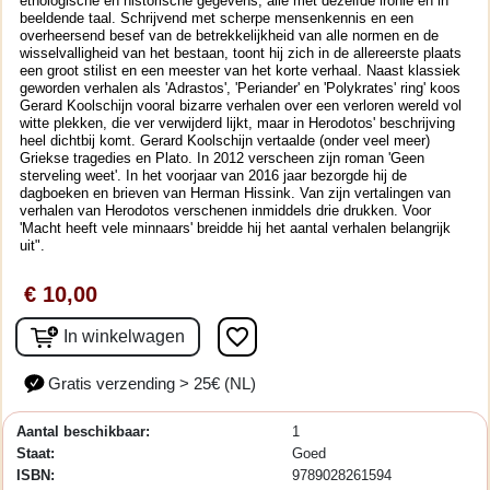
etnologische en historische gegevens, alle met dezelfde ironie en in
beeldende taal. Schrijvend met scherpe mensenkennis en een
overheersend besef van de betrekkelijkheid van alle normen en de
wisselvalligheid van het bestaan, toont hij zich in de allereerste plaats
een groot stilist en een meester van het korte verhaal. Naast klassiek
geworden verhalen als 'Adrastos', 'Periander' en 'Polykrates' ring' koos
Gerard Koolschijn vooral bizarre verhalen over een verloren wereld vol
witte plekken, die ver verwijderd lijkt, maar in Herodotos' beschrijving
heel dichtbij komt. Gerard Koolschijn vertaalde (onder veel meer)
Griekse tragedies en Plato. In 2012 verscheen zijn roman 'Geen
sterveling weet'. In het voorjaar van 2016 jaar bezorgde hij de
dagboeken en brieven van Herman Hissink. Van zijn vertalingen van
verhalen van Herodotos verschenen inmiddels drie drukken. Voor
'Macht heeft vele minnaars' breidde hij het aantal verhalen belangrijk
uit".
€ 10,00
favorite_border
In winkelwagen
Gratis verzending > 25€ (NL)
Aantal beschikbaar:
1
Staat:
Goed
ISBN:
9789028261594