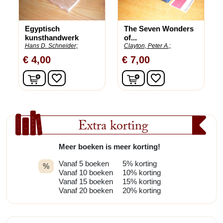
Egyptisch
The Seven Wonders
kunsthandwerk
of...
Hans D. Schneider;
Clayton, Peter A.;
€ 4,00
€ 7,00
In winkelwagen
In winkelwagen
favorite_border
favorite_border
Extra korting
Meer boeken is meer korting!
Vanaf 5 boeken
5% korting
%
Vanaf 10 boeken
10% korting
Vanaf 15 boeken
15% korting
Vanaf 20 boeken
20% korting