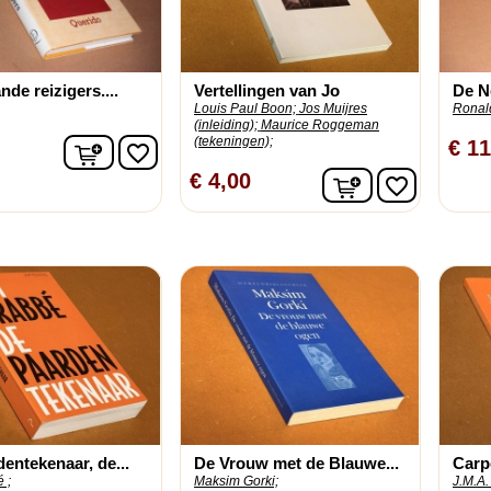
de reizigers....
Vertellingen van Jo
De N
Louis Paul Boon;
Jos Muijres
Ronald
(inleiding);
Maurice Roggeman
(tekeningen);
In winkelwagen
€ 11
favorite_border
In winkelwage
€ 4,00
favorite_border
entekenaar, de...
De Vrouw met de Blauwe...
Carp
 ;
Maksim Gorki;
J.M.A.