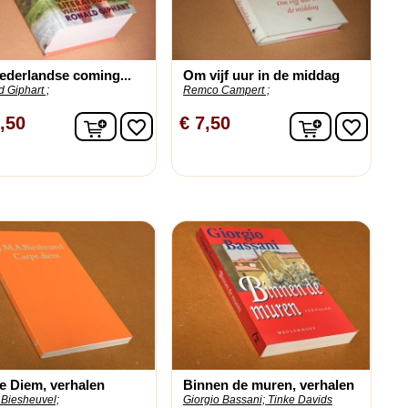
ederlandse coming...
Om vijf uur in de middag
 Giphart ;
Remco Campert ;
In winkelwagen
In winkelw
,50
€ 7,50
favorite_border
favorite_border
n
e Diem, verhalen
Binnen de muren, verhalen
 Biesheuvel;
Giorgio Bassani;
Tinke Davids