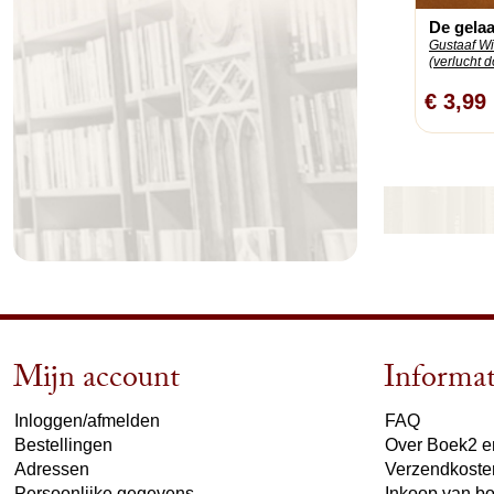
De gelaa
Gustaaf Wi
(verlucht 
€ 3,99
Mijn account
Informat
Inloggen/afmelden
FAQ
Bestellingen
Over Boek2 en
Adressen
Verzendkoste
Persoonlijke gegevens
Inkoop van b