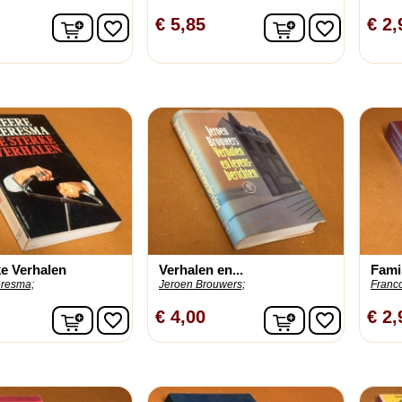
In winkelwagen
In winkelwage
€ 5,85
€ 2,
favorite_border
favorite_border
ke Verhalen
Verhalen en...
Fami
resma;
Jeroen Brouwers;
Franco
In winkelwagen
In winkelwage
€ 4,00
€ 2,
favorite_border
favorite_border