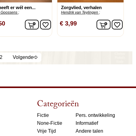
eeft er wél een...
Zorgvlied, verhalen
 Goossens ;
Hendrik van Teylingen ;
n
In winkelwagen
In winkelw
50
€ 3,99
favorite_border
favorite_border
2
Volgende
Categorieën
Fictie
Pers. ontwikkeling
None-Fictie
Informatief
Vrije Tijd
Andere talen