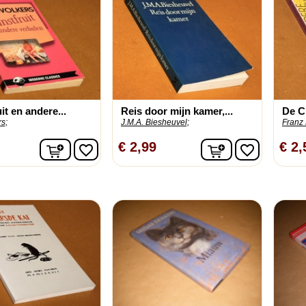
it en andere...
Reis door mijn kamer,...
De C
s;
J.M.A. Biesheuvel;
Franz 
In winkelwagen
In winkelwage
€ 2,99
€ 2,
favorite_border
favorite_border