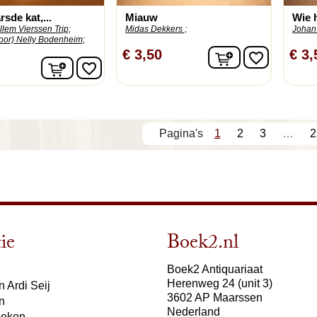
rsde kat,...
Miauw
Wie h
llem Vierssen Trip;
Midas Dekkers ;
Johan
door) Nelly Bodenheim;
In winkelwage
€ 3,50
€ 3,
favorite_border
In winkelwagen
favorite_border
1
2
3
…
2
ie
Boek2.nl
Boek2 Antiquariaat
Herenweg 24 (unit 3)
 Ardi Seij
3602 AP Maarssen
n
Nederland
oeken