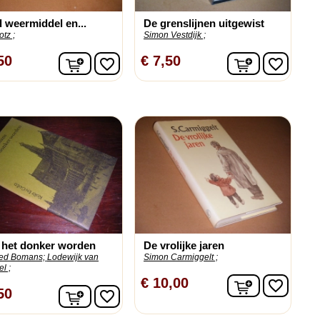
 weermiddel en...
De grenslijnen uitgewist
otz ;
Simon Vestdijk ;
n
In winkelwagen
In winkelw
50
€ 7,50
favorite_border
favorite_border
 het donker worden
De vrolijke jaren
ied Bomans;
Lodewijk van
Simon Carmiggelt ;
l ;
n
In winkelw
€ 10,00
favorite_border
In winkelwagen
50
favorite_border