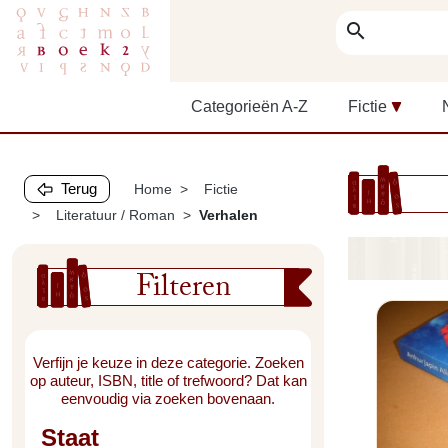
search
Categorieën A-Z
Fictie
Terug
Home
Fictie
Literatuur / Roman
Verhalen
Filteren
Verfijn je keuze in deze categorie. Zoeken
op auteur, ISBN, title of trefwoord? Dat kan
eenvoudig via zoeken bovenaan.
Staat