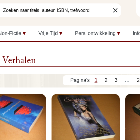
clear
Non-Fictie
Vrije Tijd
Pers. ontwikkeling
Inf
Verhalen
1
2
3
…
2