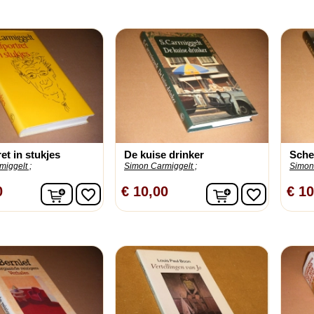
ret in stukjes
De kuise drinker
Sch
iggelt ;
Simon Carmiggelt ;
Simon 
In winkelwagen
In winkelwage
0
€ 10,00
€ 10
favorite_border
favorite_border