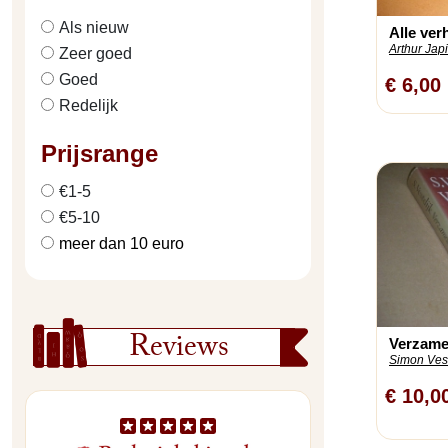
Als nieuw
Alle ver
Arthur Japi
Zeer goed
Goed
€ 6,00
Redelijk
Prijsrange
€1-5
€5-10
meer dan 10 euro
Reviews
Verzame
Simon Vest
€ 10,0