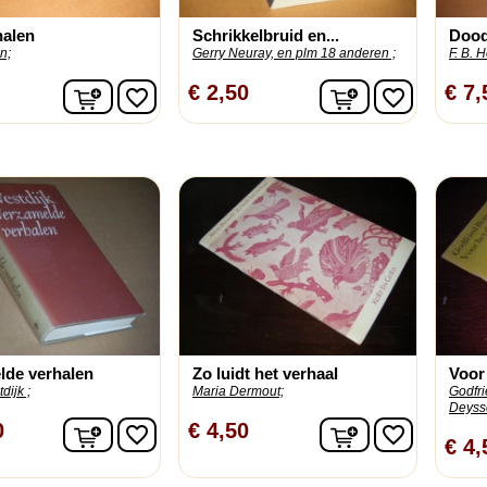
halen
Schrikkelbruid en...
Dood
n;
Gerry Neuray, en plm 18 anderen ;
F. B. H
In winkelwagen
In winkelwage
€ 2,50
€ 7,
favorite_border
favorite_border
lde verhalen
Zo luidt het verhaal
Voor
dijk ;
Maria Dermout;
Godfr
Deysse
In winkelwagen
In winkelwage
0
€ 4,50
favorite_border
favorite_border
€ 4,