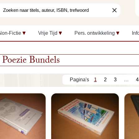
clear
Non-Fictie
Vrije Tijd
Pers. ontwikkeling
Inf
Poezie Bundels
1
2
3
…
4