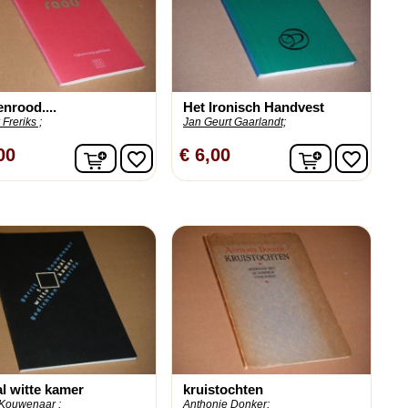
nrood....
Het Ironisch Handvest
 Freriks ;
Jan Geurt Gaarlandt;
n
In winkelwagen
In winkelw
00
€ 6,00
favorite_border
favorite_border
al witte kamer
kruistochten
 Kouwenaar ;
Anthonie Donker;