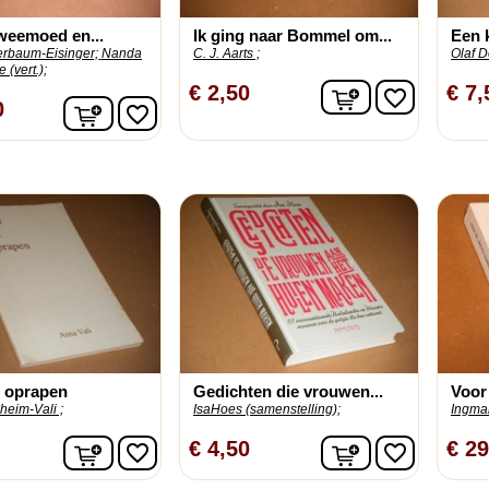
weemoed en...
Ik ging naar Bommel om...
Een k
rbaum-Eisinger;
Nanda
C. J. Aarts ;
Olaf 
 (vert.);
In winkelwage
€ 2,50
€ 7,
favorite_border
In winkelwagen
0
favorite_border
t oprapen
Gedichten die vrouwen...
Voor 
eim-Vali ;
IsaHoes (samenstelling);
Ingma
In winkelwagen
In winkelwage
€ 4,50
€ 29
favorite_border
favorite_border