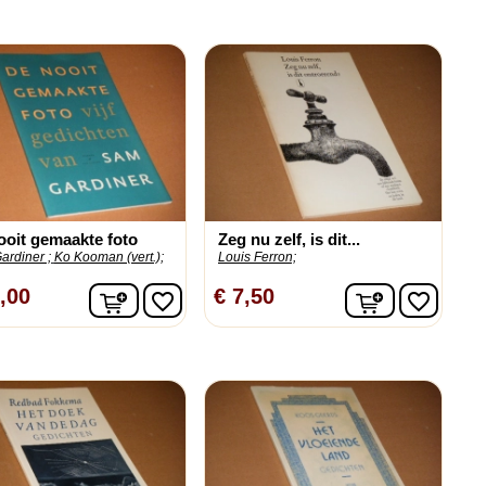
ooit gemaakte foto
Zeg nu zelf, is dit...
ardiner ;
Ko Kooman (vert.);
Louis Ferron;
n
In winkelwagen
In winkelw
,00
€ 7,50
favorite_border
favorite_border