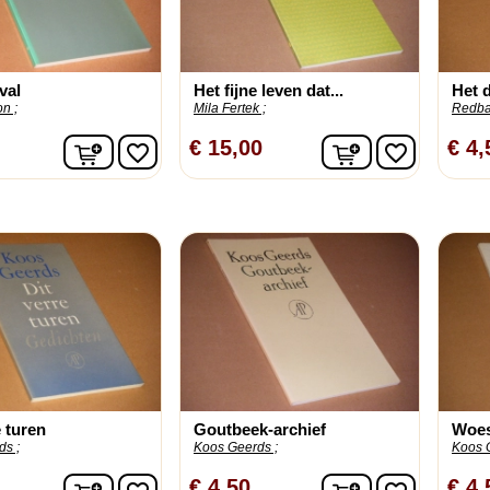
val
Het fijne leven dat...
Het 
n ;
Mila Fertek ;
Redba
In winkelwagen
In winkelwage
€ 15,00
€ 4,
favorite_border
favorite_border
e turen
Goutbeek-archief
Woes
ds ;
Koos Geerds ;
Koos 
In winkelwagen
In winkelwage
€ 4,50
€ 4,