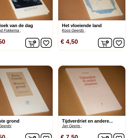
doek van de dag
Het vloeiende land
d Fokkema ;
Koos Geerds ;
n
In winkelwagen
In winkelw
50
€ 4,50
favorite_border
favorite_border
te grond
Tijdverdriet en andere...
Geerds;
Jan Geerts ;
n
In winkelwagen
In winkelw
50
€ 7,50