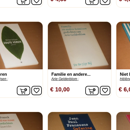
favorite_border
favorite_border
eren
Familie en andere...
Niet 
jsen ;
Arie Gelderblom ;
Hélèn
In winkelwagen
In winkelwage
€ 10,00
€ 6,
favorite_border
favorite_border