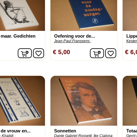
 maar. Gedichten
Oefening voor de...
Lippe
Jean-Paul Franssens ;
Kester
In winkelwagen
In winkelwage
€ 5,00
€ 6,
favorite_border
favorite_border
, de vrouw en...
Sonnetten
Tota
 Khalidi ;
Dante Gabriel Rossetti;
Ike Cialona
Gerrit