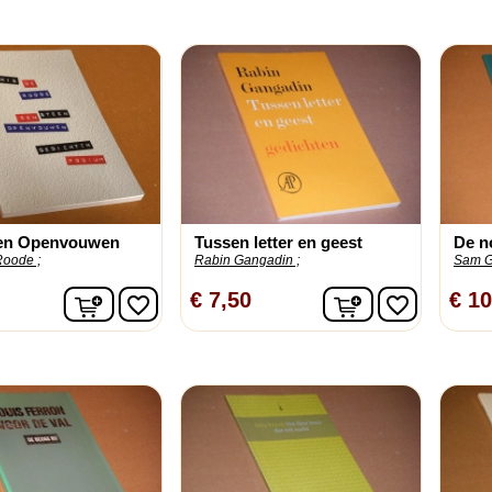
en Openvouwen
Tussen letter en geest
De n
Roode ;
Rabin Gangadin ;
Sam G
In winkelwagen
In winkelwage
€ 7,50
€ 10
favorite_border
favorite_border