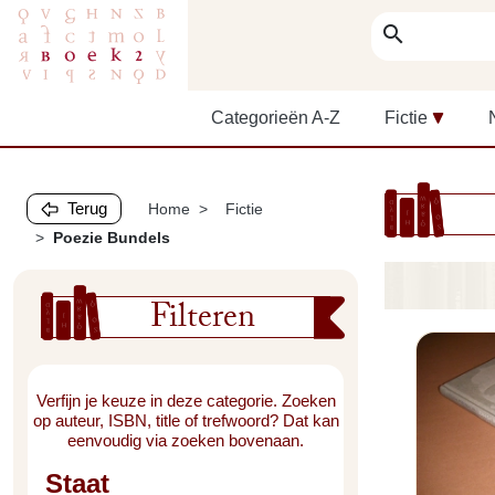
search
Categorieën A-Z
Fictie
Terug
Home
Fictie
Poezie Bundels
Filteren
Verfijn je keuze in deze categorie. Zoeken
op auteur, ISBN, title of trefwoord? Dat kan
eenvoudig via zoeken bovenaan.
Staat