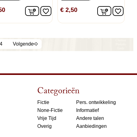
In winkelwagen
In winkelw
50
€ 2,50
favorite_border
favorite_border
n
4
Volgende
Categorieën
Fictie
Pers. ontwikkeling
None-Fictie
Informatief
Vrije Tijd
Andere talen
Overig
Aanbiedingen