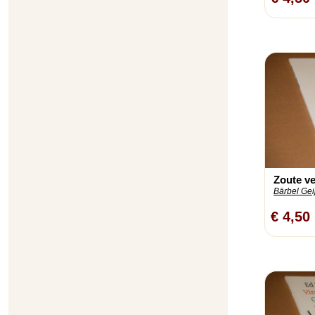
Zoute v
Bärbel Gei
€ 4,50