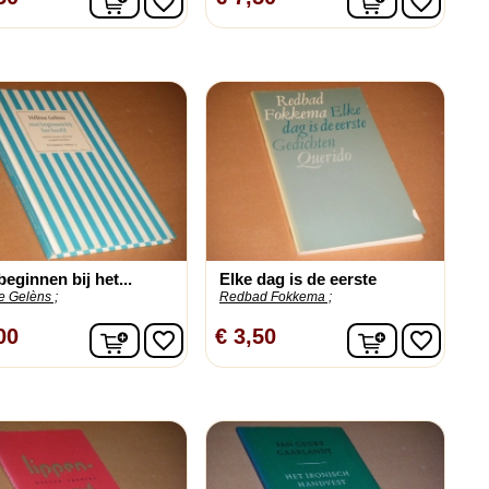
favorite_border
favorite_border
beginnen bij het...
Elke dag is de eerste
e Gelèns ;
Redbad Fokkema ;
n
In winkelwagen
In winkelw
00
€ 3,50
favorite_border
favorite_border