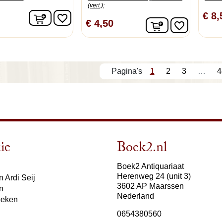
(vert.);
In winkelwagen
€ 8,
favorite_border
In winkelwage
€ 4,50
favorite_border
1
2
3
…
4
ie
Boek2.nl
Boek2 Antiquariaat
Herenweg 24 (unit 3)
 Ardi Seij
3602 AP Maarssen
n
Nederland
oeken
0654380560