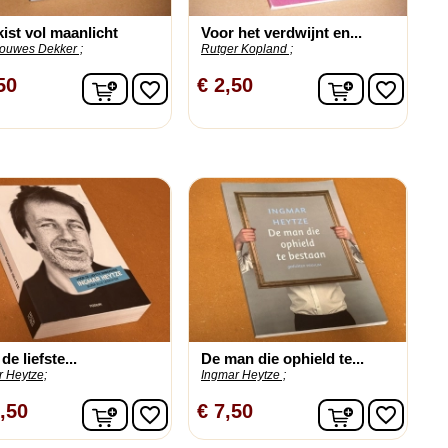
ist vol maanlicht
Voor het verdwijnt en...
Douwes Dekker ;
Rutger Kopland ;
n
In winkelwagen
In winkelw
50
€ 2,50
favorite_border
favorite_border
de liefste...
De man die ophield te...
r Heytze;
Ingmar Heytze ;
n
In winkelwagen
In winkelw
,50
€ 7,50
favorite_border
favorite_border