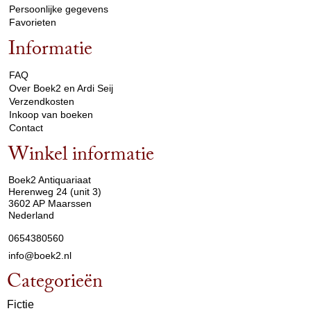
Persoonlijke gegevens
Favorieten
Informatie
arrow_drop_down
FAQ
Over Boek2 en Ardi Seij
Verzendkosten
Inkoop van boeken
Contact
Winkel informatie
arrow_drop_down
Boek2 Antiquariaat
Herenweg 24 (unit 3)
3602 AP Maarssen
Nederland
0654380560
info@boek2.nl
Categorieën
Fictie