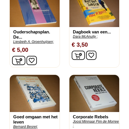
Ouderschapsplan.
Dagboek van een...
De...
Dara McAnulty ;
Liesbeth A. Groenhuijsen;
€ 3,50
€ 5,00
In winkelwagen
favorite_border
In winkelwagen
favorite_border
Goed omgaan met het
Corporate Rebels
leven
Joost Minnaar Pim de Morree
;
Bernard Besret;