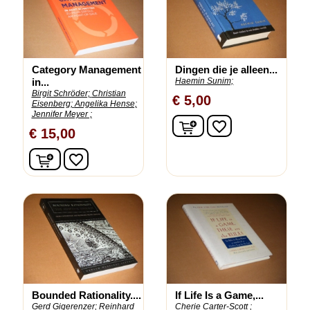
Category Management
Dingen die je alleen...
in...
Haemin Sunim;
Birgit Schröder;
Christian
€ 5,00
Eisenberg;
Angelika Hense;
Jennifer Meyer ;
In winkelwagen
favorite_border
€ 15,00
In winkelwagen
favorite_border
Bounded Rationality....
If Life Is a Game,...
Gerd Gigerenzer;
Reinhard
Cherie Carter-Scott ;