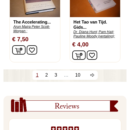
The Accelerating...
Het Tao van Tijd.
Arun Maira Peter Scott-
Gids...
Morgan ;
Dr. Diana Hunt;
Pam Hait;
Pauline Moody (vertaling);
€ 7,50
€ 4,00
In winkelwagen
favorite_border
In winkelwagen
favorite_border
1
2
3
…
10
Reviews