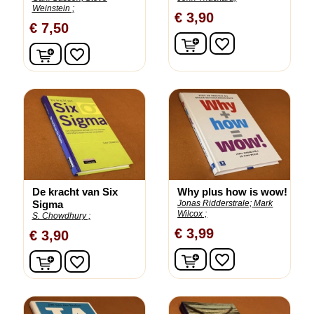
Weinstein ;
€ 3,90
€ 7,50
In winkelwagen
favorite_border
In winkelwagen
favorite_border
De kracht van Six
Why plus how is wow!
Sigma
Jonas Ridderstrale;
Mark
Wilcox ;
S. Chowdhury ;
€ 3,99
€ 3,90
In winkelwagen
In winkelwagen
favorite_border
favorite_border