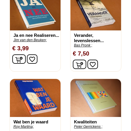
Ja en nee Realiseren...
Verander,
Jim van den Beuken;
levenslessen...
Bas Pronk ;
€ 3,99
€ 7,50
In winkelwagen
favorite_border
In winkelwagen
favorite_border
Wat ben je waard
Kwaliteiten
Roy Martina;
Peter Gerrickens ;