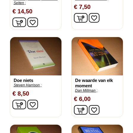
Selten ;
€ 7,50
€ 14,50
In winkelwagen
favorite_border
In winkelwagen
favorite_border
Doe niets
De waarde van elk
Steven Harrison ;
moment
Dan Millman ;
€ 8,50
€ 6,00
In winkelwagen
favorite_border
In winkelwagen
favorite_border