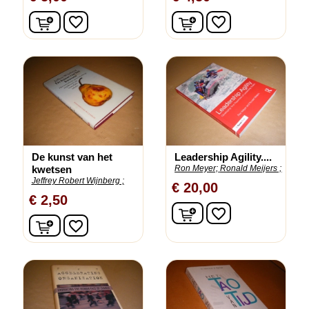
In winkelwagen
In winkelwagen
favorite_border
favorite_border
De kunst van het
Leadership Agility....
kwetsen
Ron Meyer;
Ronald Meijers ;
Jeffrey Robert Wijnberg ;
€ 20,00
€ 2,50
In winkelwagen
favorite_border
In winkelwagen
favorite_border