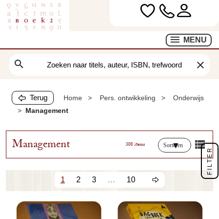
MENU
search
clear
Terug
Home
Pers. ontwikkeling
Onderwijs
Management
Management
308 items
Sorteren
FILTER
1
2
3
…
10