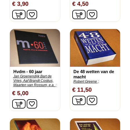
€ 3,90
€ 4,50
In winkelwagen
In winkelwagen
favorite_border
favorite_border
Hvdm - 60 jaar
De 48 wetten van de
Jan Groenendijk,Bart de
macht
Vries, Aaf Brandt Costius,
Robert Greene ;
Maarten van Rossum, e.a. ;
€ 11,50
€ 5,00
In winkelwagen
favorite_border
In winkelwagen
favorite_border