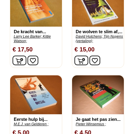
De kracht van...
De wolven te slim af,...
Larry Lee Barker;
Kittie
David Hutchens;
Tijn Nuyens
Watson;
(vertaling);
€ 17,50
€ 15,00
In winkelwagen
In winkelwagen
favorite_border
favorite_border
Eerste hulp bij...
Je gaat het pas zien...
M.E.J. van Gelderen ;
Pieter Winsemius ;
€ 5,00
€ 4,50