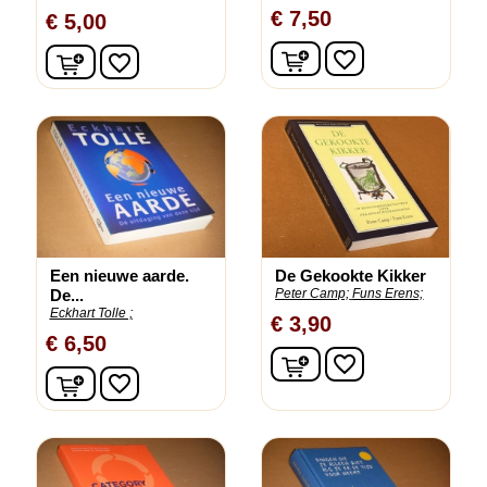
€ 7,50
€ 5,00
In winkelwagen
In winkelwagen
favorite_border
favorite_border
Een nieuwe aarde.
De Gekookte Kikker
De...
Peter Camp;
Funs Erens;
Eckhart Tolle ;
€ 3,90
€ 6,50
In winkelwagen
favorite_border
In winkelwagen
favorite_border