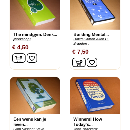
The mindgym. Denk...
Building Mental...
[workshop];
David Gamon Allen D.
Bragdon ;
€ 4,50
€ 7,50
In winkelwagen
favorite_border
In winkelwagen
favorite_border
Een wens kan je
Winners! How
leven...
Today's...
Gahl Sasson;
Steve
John Thackara;