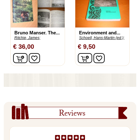
Bruno Manser. The...
Environment and...
Ritchie, James;
Schoell, Hans-Martin (ed.);
€ 36,00
€ 9,50
In winkelwagen
In winkelwagen
favorite_border
favorite_border
Reviews