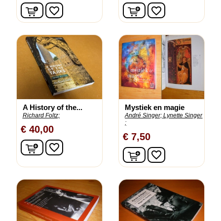
In winkelwagen
In winkelwagen
favorite_border
favorite_border
A History of the...
Mystiek en magie
Richard Foltz;
André Singer;
Lynette Singer
;
€ 40,00
€ 7,50
In winkelwagen
favorite_border
In winkelwagen
favorite_border