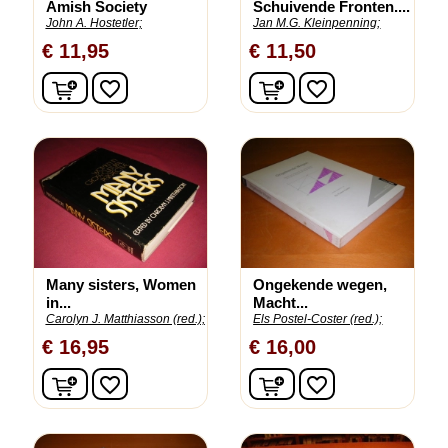
Amish Society
Schuivende Fronten....
John A. Hostetler;
Jan M.G. Kleinpenning;
€ 11,95
€ 11,50
In winkelwagen
In winkelwagen
favorite_border
favorite_border
Many sisters, Women
Ongekende wegen,
in...
Macht...
Carolyn J. Matthiasson (red.);
Els Postel-Coster (red.);
€ 16,95
€ 16,00
In winkelwagen
In winkelwagen
favorite_border
favorite_border