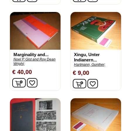
Marginality and...
Xingu, Unter
Noel P. Gist and Roy Dean
Indianern...
Wright;
Hartmann, Gunther;
€ 40,00
€ 9,00
In winkelwagen
In winkelwagen
favorite_border
favorite_border