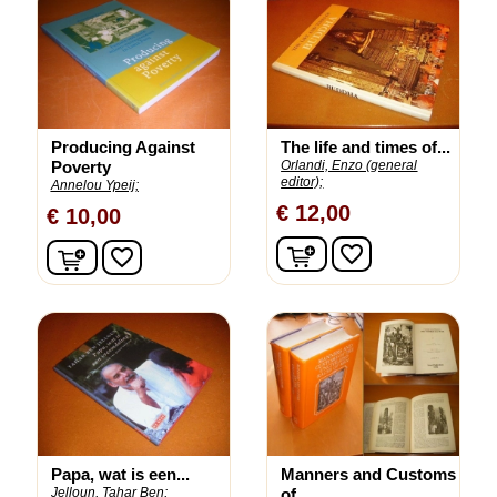
Producing Against
The life and times of...
Poverty
Orlandi, Enzo (general
editor);
Annelou Ypeij;
€ 12,00
€ 10,00
In winkelwagen
In winkelwagen
favorite_border
favorite_border
Papa, wat is een...
Manners and Customs
Jelloun, Tahar Ben;
of...