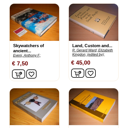
Skywatchers of
Land, Custom and...
ancient...
R. Gerard Ward;
Elizabeth
Kingdon;
(edited by);
Eveni, Anthony F.;
€ 45,00
€ 7,50
In winkelwagen
In winkelwagen
favorite_border
favorite_border