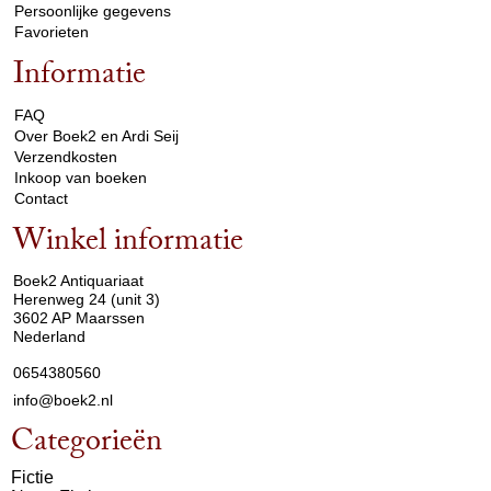
Persoonlijke gegevens
Favorieten
Informatie
arrow_drop_down
FAQ
Over Boek2 en Ardi Seij
Verzendkosten
Inkoop van boeken
Contact
Winkel informatie
arrow_drop_down
Boek2 Antiquariaat
Herenweg 24 (unit 3)
3602 AP Maarssen
Nederland
0654380560
info@boek2.nl
Categorieën
Fictie