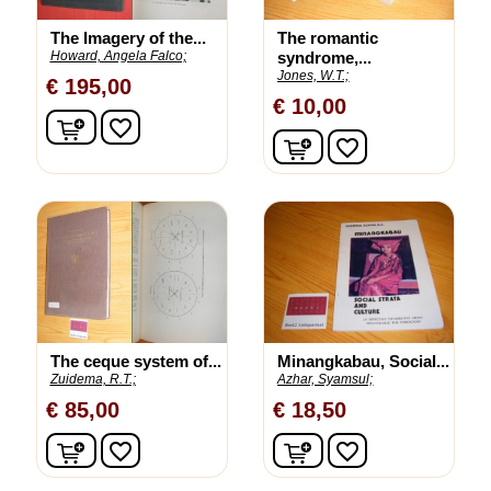
The Imagery of the...
The romantic
Howard, Angela Falco;
syndrome,...
Jones, W.T.;
€ 195,00
€ 10,00
In winkelwagen
favorite_border
In winkelwagen
favorite_border
The ceque system of...
Minangkabau, Social...
Zuidema, R.T.;
Azhar, Syamsul;
€ 85,00
€ 18,50
In winkelwagen
In winkelwagen
favorite_border
favorite_border