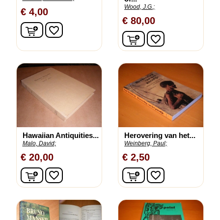
Wood, J.G.;
€ 4,00
€ 80,00
In winkelwagen
favorite_border
In winkelwagen
favorite_border
Hawaiian Antiquities...
Herovering van het...
Malo, David;
Weinberg, Paul;
€ 20,00
€ 2,50
In winkelwagen
In winkelwagen
favorite_border
favorite_border