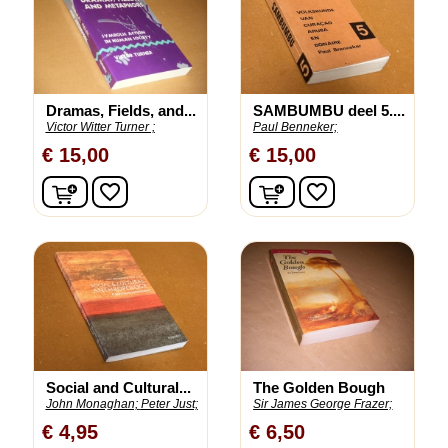
Dramas, Fields, and...
SAMBUMBU deel 5....
Victor Witter Turner ;
Paul Benneker;
€ 15,00
€ 15,00
In winkelwagen
In winkelwagen
favorite_border
favorite_border
Social and Cultural...
The Golden Bough
John Monaghan;
Peter Just;
Sir James George Frazer;
€ 4,95
€ 6,50