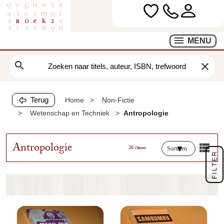
MENU
search
clear
Terug
Home
Non-Fictie
Wetenschap en Techniek
Antropologie
Antropologie
30 items
Sorteren
FILTER