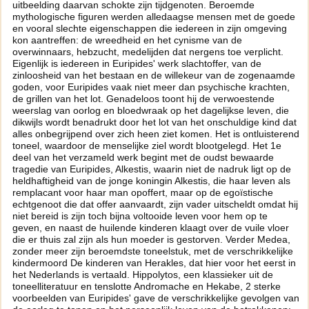
uitbeelding daarvan schokte zijn tijdgenoten. Beroemde
mythologische figuren werden alledaagse mensen met de goede
en vooral slechte eigenschappen die iedereen in zijn omgeving
kon aantreffen: de wreedheid en het cynisme van de
overwinnaars, hebzucht, medelijden dat nergens toe verplicht.
Eigenlijk is iedereen in Euripides' werk slachtoffer, van de
zinloosheid van het bestaan en de willekeur van de zogenaamde
goden, voor Euripides vaak niet meer dan psychische krachten,
de grillen van het lot. Genadeloos toont hij de verwoestende
weerslag van oorlog en bloedwraak op het dagelijkse leven, die
dikwijls wordt benadrukt door het lot van het onschuldige kind dat
alles onbegrijpend over zich heen ziet komen. Het is ontluisterend
toneel, waardoor de menselijke ziel wordt blootgelegd. Het 1e
deel van het verzameld werk begint met de oudst bewaarde
tragedie van Euripides, Alkestis, waarin niet de nadruk ligt op de
heldhaftigheid van de jonge koningin Alkestis, die haar leven als
remplacant voor haar man opoffert, maar op de egoïstische
echtgenoot die dat offer aanvaardt, zijn vader uitscheldt omdat hij
niet bereid is zijn toch bijna voltooide leven voor hem op te
geven, en naast de huilende kinderen klaagt over de vuile vloer
die er thuis zal zijn als hun moeder is gestorven. Verder Medea,
zonder meer zijn beroemdste toneelstuk, met de verschrikkelijke
kindermoord De kinderen van Herakles, dat hier voor het eerst in
het Nederlands is vertaald. Hippolytos, een klassieker uit de
toneelliteratuur en tenslotte Andromache en Hekabe, 2 sterke
voorbeelden van Euripides' gave de verschrikkelijke gevolgen van