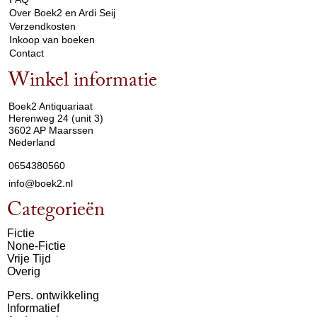
Over Boek2 en Ardi Seij
Verzendkosten
Inkoop van boeken
Contact
Winkel informatie
arrow_drop_down
Boek2 Antiquariaat
Herenweg 24 (unit 3)
3602 AP Maarssen
Nederland
0654380560
info@boek2.nl
Categorieën
Fictie
None-Fictie
Vrije Tijd
Overig
Pers. ontwikkeling
Informatief