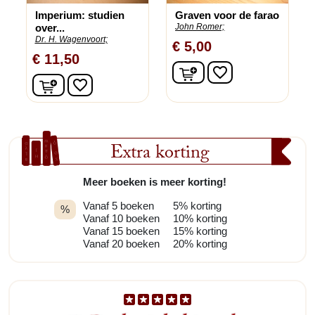
Imperium: studien
Graven voor de farao
over...
John Romer;
Dr. H. Wagenvoort;
€ 5,00
€ 11,50
In winkelwagen
favorite_border
In winkelwagen
favorite_border
Extra korting
Meer boeken is meer korting!
Vanaf 5 boeken
5% korting
%
Vanaf 10 boeken
10% korting
Vanaf 15 boeken
15% korting
Vanaf 20 boeken
20% korting