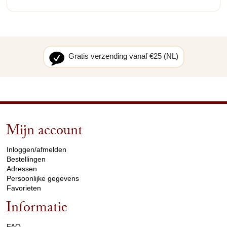
Gratis verzending vanaf €25 (NL)
Mijn account
arrow_drop_down
Inloggen/afmelden
Bestellingen
Adressen
Persoonlijke gegevens
Favorieten
Informatie
arrow_drop_down
FAQ