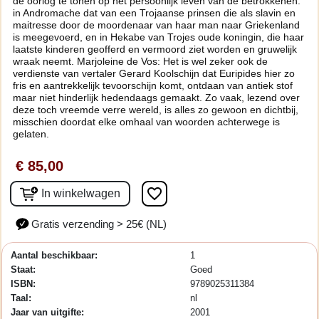
de oorlog te tonen op het persoonlijk leven van de betrokkenen:
in Andromache dat van een Trojaanse prinsen die als slavin en
maitresse door de moordenaar van haar man naar Griekenland
is meegevoerd, en in Hekabe van Trojes oude koningin, die haar
laatste kinderen geofferd en vermoord ziet worden en gruwelijk
wraak neemt. Marjoleine de Vos: Het is wel zeker ook de
verdienste van vertaler Gerard Koolschijn dat Euripides hier zo
fris en aantrekkelijk tevoorschijn komt, ontdaan van antiek stof
maar niet hinderlijk hedendaags gemaakt. Zo vaak, lezend over
deze toch vreemde verre wereld, is alles zo gewoon en dichtbij,
misschien doordat elke omhaal van woorden achterwege is
gelaten.
€ 85,00
favorite_border
In winkelwagen
Gratis verzending > 25€ (NL)
Aantal beschikbaar:
1
Staat:
Goed
ISBN:
9789025311384
Taal:
nl
Jaar van uitgifte:
2001