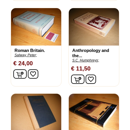
Roman Britain.
Anthropology and
Salway, Peter;
the...
S.C. Humphreys;
€ 24,00
€ 11,50
In winkelwagen
favorite_border
In winkelwagen
favorite_border