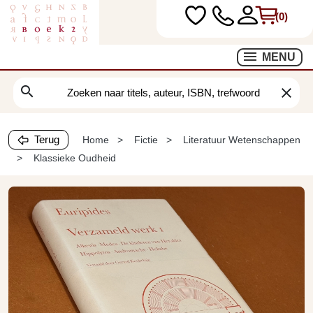
(0)
MENU
search
clear
Terug
Home
Fictie
Literatuur Wetenschappen
Klassieke Oudheid