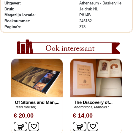
Uitgever:
Athenaeum - Baskerville
Druk:
1e druk NL
Magazijn locatie:
P814B
Boeknummer:
245182
Pagina's:
378
Ook interessant
Of Stones and Man,...
The Discovery of...
Jean Kerisel;
Andronicos, Manolis.;
€ 20,00
€ 14,00
In winkelwagen
In winkelwagen
favorite_border
favorite_border