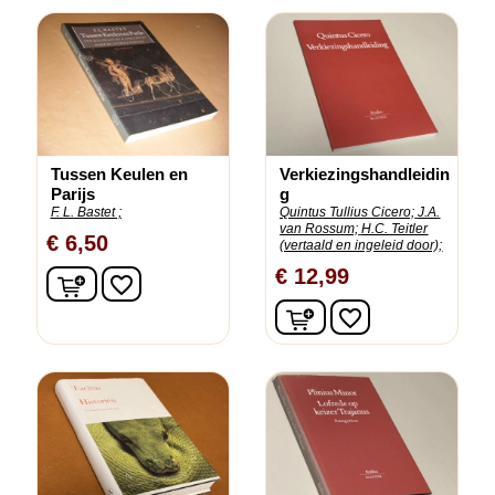
Tussen Keulen en
Verkiezingshandleidin
Parijs
g
F. L. Bastet ;
Quintus Tullius Cicero;
J.A.
van Rossum;
H.C. Teitler
€ 6,50
(vertaald en ingeleid door);
€ 12,99
In winkelwagen
favorite_border
In winkelwagen
favorite_border