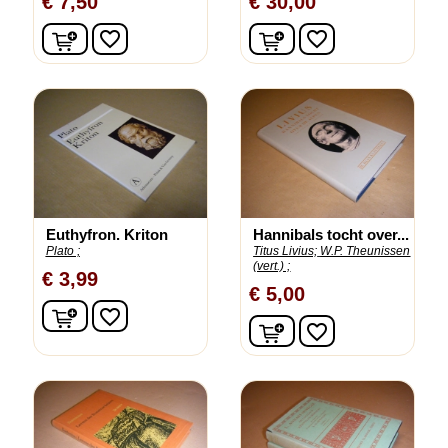
€ 7,50
€ 30,00
In winkelwagen
In winkelwagen
favorite_border
favorite_border
Euthyfron. Kriton
Hannibals tocht over...
Plato ;
Titus Livius;
W.P. Theunissen
(vert.) ;
€ 3,99
€ 5,00
In winkelwagen
favorite_border
In winkelwagen
favorite_border