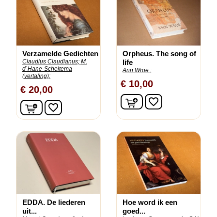
Verzamelde Gedichten
Orpheus. The song of
Claudius Claudianus;
M.
life
d`Hane-Scheltema
Ann Wroe ;
(vertaling);
€ 10,00
€ 20,00
In winkelwagen
favorite_border
In winkelwagen
favorite_border
EDDA. De liederen
Hoe word ik een
uit...
goed...