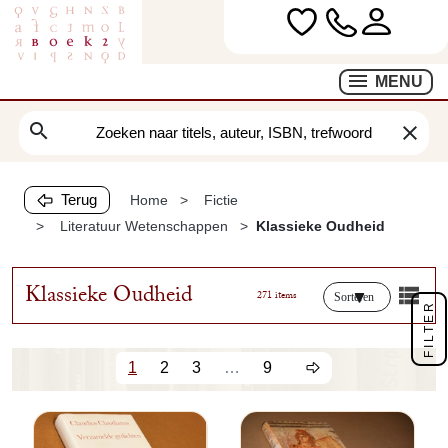
MENU
search
clear
Terug
Home
Fictie
Literatuur Wetenschappen
Klassieke Oudheid
Klassieke Oudheid
271 items
Sorteren
FILTER
1
2
3
…
9