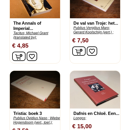
The Annals of
De val van Troje: het...
Imperial...
Publius Vergilius Maro;
Gerard Koolschijn (vert.) ;
Tacitus;
Michael Grant
(translated by);
€ 7,50
€ 4,85
In winkelwagen
favorite_border
In winkelwagen
favorite_border
Tristia: boek 3
Dafnis en Chloë. Een...
Publius Ovidius Naso ;
Wiebe
Longos;
Hogendoorn (vert., toel.);
€ 15,00