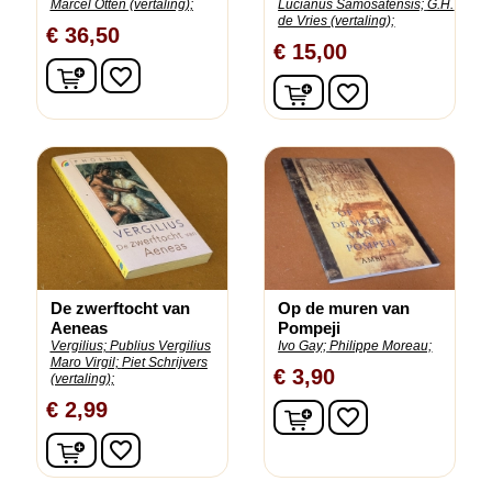
Marcel Otten (vertaling);
Lucianus Samosatensis;
G.H.
de Vries (vertaling);
€ 36,50
€ 15,00
In winkelwagen
favorite_border
In winkelwagen
favorite_border
De zwerftocht van
Op de muren van
Aeneas
Pompeji
Vergilius;
Publius Vergilius
Ivo Gay;
Philippe Moreau;
Maro Virgil;
Piet Schrijvers
€ 3,90
(vertaling);
€ 2,99
In winkelwagen
favorite_border
In winkelwagen
favorite_border