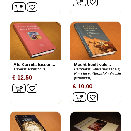
favorite_border
In winkelwagen
favorite_border
Als Korrels tussen...
Macht heeft vele...
Aurelius Augustinus;
Herodotus Halicarnassensis;
Herodotus;
Gerard Koolschijn
€ 12,50
(vertaling);
€ 10,00
In winkelwagen
favorite_border
In winkelwagen
favorite_border