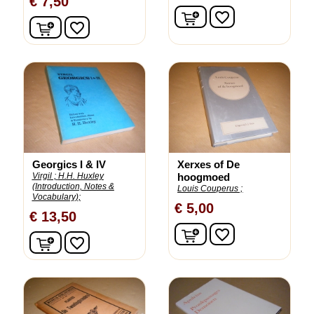
€ 7,50
In winkelwagen
favorite_border
In winkelwagen
favorite_border
Georgics I & IV
Xerxes of De
Virgil ;
H.H. Huxley
hoogmoed
(Introduction, Notes &
Louis Couperus ;
Vocabulary);
€ 5,00
€ 13,50
In winkelwagen
favorite_border
In winkelwagen
favorite_border