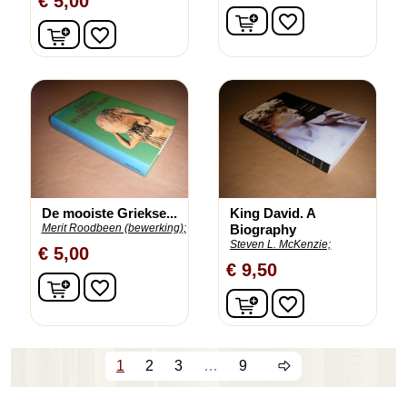
€ 5,00
In winkelwagen
favorite_border
In winkelwagen
favorite_border
De mooiste Griekse...
King David. A
Merit Roodbeen (bewerking);
Biography
Steven L. McKenzie;
€ 5,00
€ 9,50
In winkelwagen
favorite_border
In winkelwagen
favorite_border
1
2
3
…
9