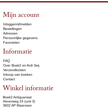
Mijn account
arrow_drop_down
Inloggen/afmelden
Bestellingen
Adressen
Persoonlijke gegevens
Favorieten
Informatie
arrow_drop_down
FAQ
Over Boek2 en Ardi Seij
Verzendkosten
Inkoop van boeken
Contact
Winkel informatie
arrow_drop_down
Boek2 Antiquariaat
Herenweg 24 (unit 3)
3602 AP Maarssen