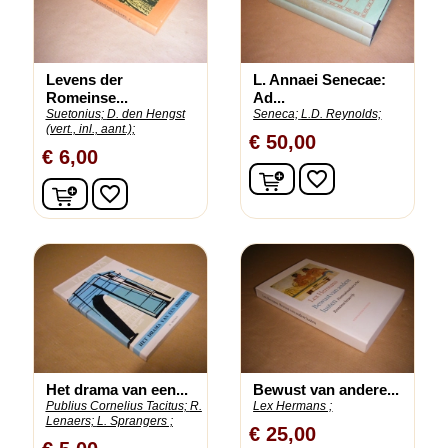
Levens der
L. Annaei Senecae:
Romeinse...
Ad...
Suetonius;
D. den Hengst
Seneca;
L.D. Reynolds;
(vert., inl., aant.);
€ 50,00
€ 6,00
In winkelwagen
favorite_border
In winkelwagen
favorite_border
Het drama van een...
Bewust van andere...
Publius Cornelius Tacitus;
R.
Lex Hermans ;
Lenaers;
L. Sprangers ;
€ 25,00