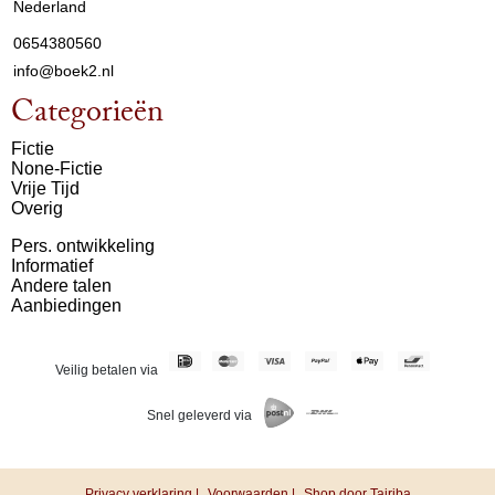
Nederland
0654380560
info@boek2.nl
Categorieën
Fictie
None-Fictie
Vrije Tijd
Overig
Pers. ontwikkeling
Informatief
Andere talen
Aanbiedingen
Veilig betalen via
Snel geleverd via
Privacy verklaring |
Voorwaarden |
Shop door Tajriba