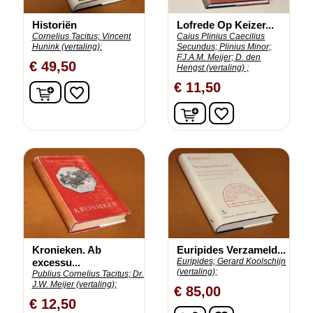
Historiën
Lofrede Op Keizer...
Cornelius Tacitus;
Vincent
Caius Plinius Caecilius
Hunink (vertaling);
Secundus;
Plinius Minor;
F.J.A.M. Meijer;
D. den
€ 49,50
Hengst (vertaling) ;
€ 11,50
In winkelwagen
favorite_border
In winkelwagen
favorite_border
Kronieken. Ab
Euripides Verzameld...
excessu...
Euripides;
Gerard Koolschijn
(vertaling);
Publius Cornelius Tacitus;
Dr.
J.W. Meijer (vertaling);
€ 85,00
€ 12,50
In winkelwagen