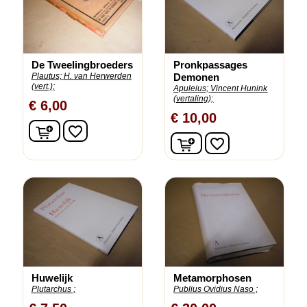
De Tweelingbroeders
Pronkpassages
Plautus;
H. van Herwerden
Demonen
(vert.);
Apuleius;
Vincent Hunink
(vertaling);
€ 6,00
€ 10,00
In winkelwagen
favorite_border
In winkelwagen
favorite_border
Huwelijk
Metamorphosen
Plutarchus ;
Publius Ovidius Naso ;