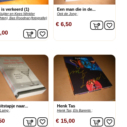
 is verkeerd (1)
Een man die in de...
uijter en Kees Winkler
Oek de Jong ;
hten), Bas Roodnat (fotografie)
n
In winkelw
€ 6,50
favorite_border
In winkelwagen
,00
favorite_border
itstapje naar...
Henk Tas
 Laing ;
Henk Tas;
Els Barents ;
n
In winkelwagen
In winkelw
50
€ 15,00
favorite_border
favorite_border