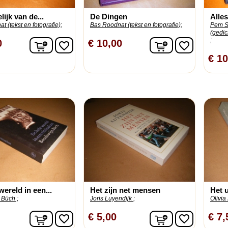
lijk van de...
De Dingen
Alles
 (tekst en fotografie);
Bas Roodnat (tekst en fotografie);
Pem Sl
(gedic
;
In winkelwagen
In winkelwage
0
€ 10,00
favorite_border
favorite_border
€ 10
wereld in een...
Het zijn net mensen
Het u
 Büch ;
Joris Luyendijk ;
Olivia
In winkelwagen
In winkelwage
€ 5,00
€ 7,
favorite_border
favorite_border