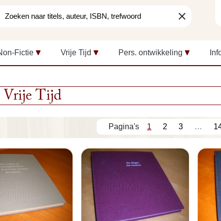
clear
Non-Fictie
Vrije Tijd
Pers. ontwikkeling
Inf
Vrije Tijd
1
2
3
…
1