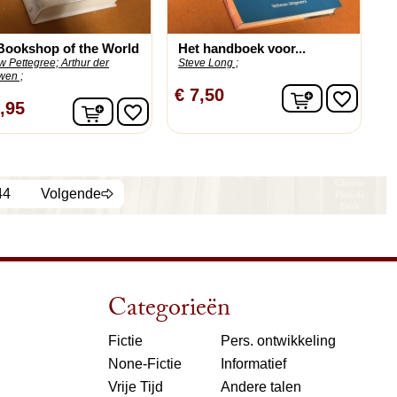
Bookshop of the World
Het handboek voor...
w Pettegree;
Arthur der
Steve Long ;
en ;
In winkelw
€ 7,50
favorite_border
n
In winkelwagen
,95
favorite_border
44
Volgende
Categorieën
Fictie
Pers. ontwikkeling
None-Fictie
Informatief
Vrije Tijd
Andere talen