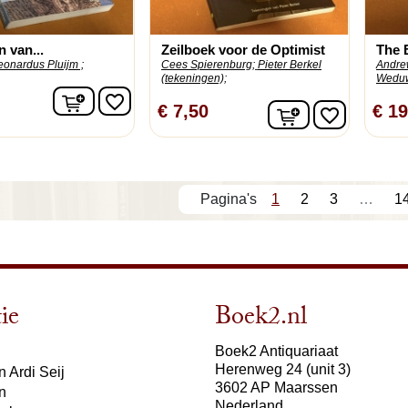
n van...
Zeilboek voor de Optimist
The 
eonardus Pluijm ;
Cees Spierenburg;
Pieter Berkel
Andre
(tekeningen);
Weduw
In winkelwagen
favorite_border
In winkelwage
€ 7,50
€ 19
favorite_border
1
2
3
…
1
ie
Boek2.nl
Boek2 Antiquariaat
Herenweg 24 (unit 3)
 Ardi Seij
3602 AP Maarssen
n
Nederland