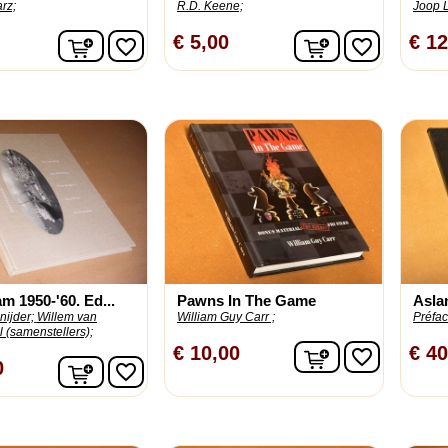
rz;
R.D. Keene;
Joop 
In winkelwagen
In winkelwage
€ 5,00
€ 12
favorite_border
favorite_border
m 1950-'60. Ed...
Pawns In The Game
Asla
ijder;
Willem van
William Guy Carr ;
Préfac
 (samenstellers);
In winkelwage
€ 10,00
€ 40
favorite_border
In winkelwagen
0
favorite_border