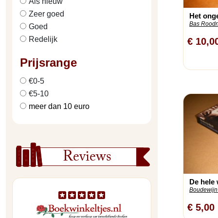
Als nieuw
Zeer goed
Het onge
Bas Roodnat
Goed
Redelijk
€ 10,0
Prijsrange
€0-5
€5-10
meer dan 10 euro
Reviews
De hele 
Boudewijn
€ 5,00