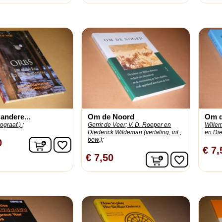
andere...
Om de Noord
Om de
ograaf.) ;
Gerrit de Veer;
V. D. Roeper en
Wille
Diederick Wildeman (vertaling, inl.,
en Die
bew.);
In winkelwagen
0
favorite_border
€ 7,
In winkelwage
€ 7,50
favorite_border