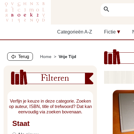
search
Categorieën A-Z
Fictie
Terug
Home
Vrije Tijd
Filteren
Verfijn je keuze in deze categorie. Zoeken
op auteur, ISBN, title of trefwoord? Dat kan
eenvoudig via zoeken bovenaan.
Staat