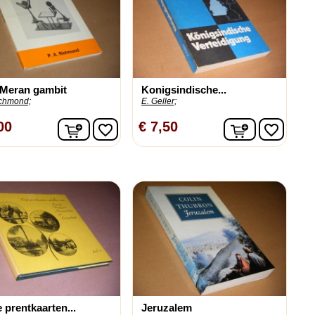
-Meran gambit
Konigsindische...
ichmond;
E. Geller;
n
In winkelwagen
In winkelw
00
€ 7,50
favorite_border
favorite_border
 prentkaarten...
Jeruzalem