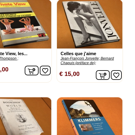
te View, les...
Celles que j'aime
 Thompson ;
Jean-François Jonvelle;
Bernard
Chapuis (préface de);
n
In winkelwagen
,00
favorite_border
In winkelw
€ 15,00
favorite_border