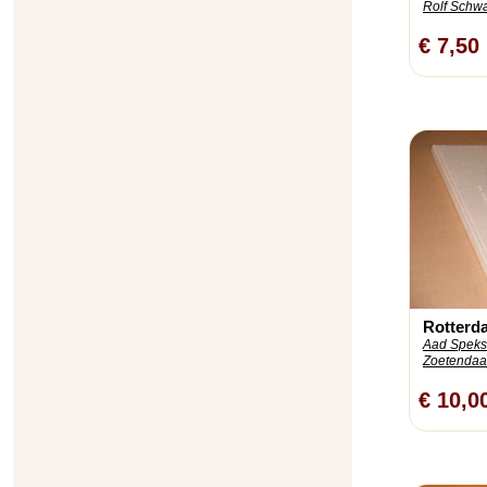
Rolf Schwa
€ 7,50
Rotterda
Aad Speksn
Zoetendaal
€ 10,0