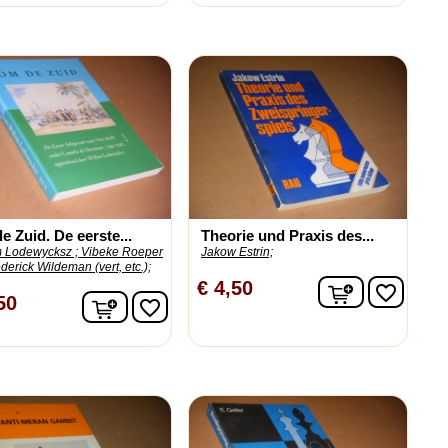
 Zuid. De eerste...
Theorie und Praxis des...
m Lodewycksz ;
Vibeke Roeper
Jakow Estrin;
derick Wildeman (vert, etc.);
In winkelw
€ 4,50
favorite_border
In winkelwagen
50
favorite_border
n