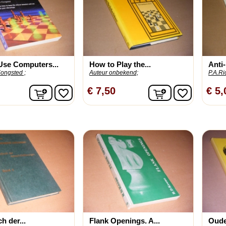
Use Computers...
How to Play the...
Anti
Kongsted ;
Auteur onbekend;
P.A.R
In winkelwagen
In winkelwage
€ 7,50
€ 5,
favorite_border
favorite_border
 der...
Flank Openings. A...
Oude