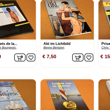
ts de la...
Akt im Lichtbild
Priva
e Bourgeois ;
Benno Bentzen;
Chris
In winkelwagen
In winkelwage
0
€ 7,50
€ 15
favorite_border
favorite_border