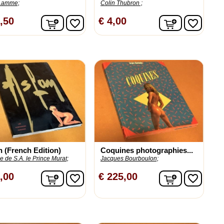
Lamme;
Colin Thubron ;
n
In winkelwagen
In winkelw
,50
€ 4,00
favorite_border
favorite_border
n (French Edition)
Coquines photographies...
e de S.A. le Prince Murat;
Jacques Bourboulon;
n
In winkelwagen
In winkelw
,00
€ 225,00
favorite_border
favorite_border