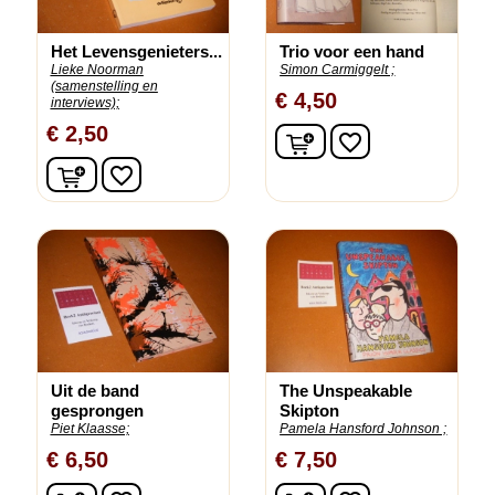
Het Levensgenieters...
Trio voor een hand
Lieke Noorman
Simon Carmiggelt ;
(samenstelling en
€ 4,50
interviews);
€ 2,50
In winkelwagen
favorite_border
In winkelwagen
favorite_border
Uit de band
The Unspeakable
gesprongen
Skipton
Piet Klaasse;
Pamela Hansford Johnson ;
€ 6,50
€ 7,50
In winkelwagen
In winkelwagen