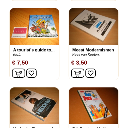
A tourist's guide to...
Meest Modermismen
(ed.);
Kees van Kooten;
€ 7,50
€ 3,50
In winkelwagen
In winkelwagen
favorite_border
favorite_border