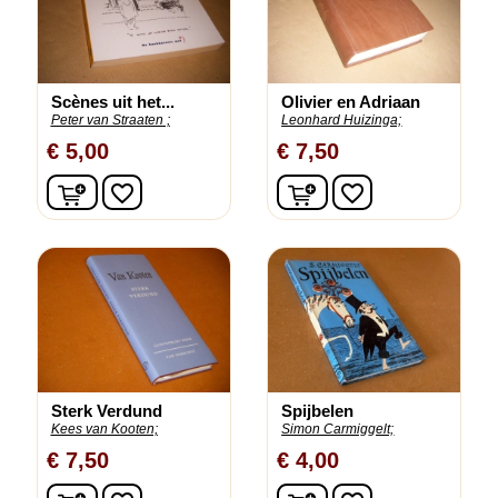
Scènes uit het...
Olivier en Adriaan
Peter van Straaten ;
Leonhard Huizinga;
€ 5,00
€ 7,50
In winkelwagen
In winkelwagen
favorite_border
favorite_border
Sterk Verdund
Spijbelen
Kees van Kooten;
Simon Carmiggelt;
€ 7,50
€ 4,00
In winkelwagen
In winkelwagen