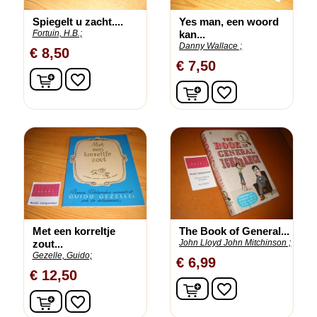
Spiegelt u zacht....
Yes man, een woord
Fortuin, H.B.;
kan...
Danny Wallace ;
€ 8,50
€ 7,50
In winkelwagen
favorite_border
In winkelwagen
favorite_border
Met een korreltje
The Book of General...
zout...
John Lloyd John Mitchinson ;
Gezelle, Guido;
€ 6,99
€ 12,50
In winkelwagen
favorite_border
In winkelwagen
favorite_border