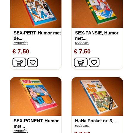
SEX-PERT, Humor met
SEX-PANSIE, Humor
de...
met...
redactie;
redactie;
€ 7,50
€ 7,50
In winkelwagen
In winkelwagen
favorite_border
favorite_border
SEX-PONENT, Humor
HaHa Pocket nr. 3,...
met...
redactie;
redactie;