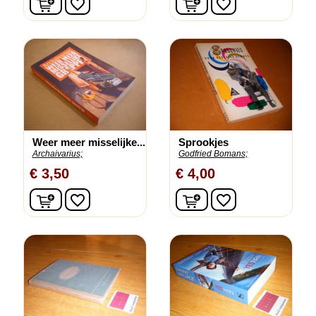
favorite_border
favorite_border
Weer meer misselijke...
Sprookjes
Archaivarius;
Godfried Bomans;
€ 3,50
€ 4,00
In winkelwagen
In winkelwagen
favorite_border
favorite_border