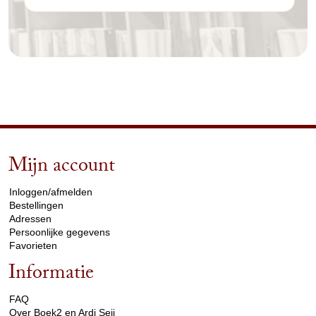
Mijn account
arrow_drop_down
Inloggen/afmelden
Bestellingen
Adressen
Persoonlijke gegevens
Favorieten
Informatie
arrow_drop_down
FAQ
Over Boek2 en Ardi Seij