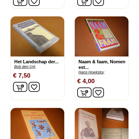
favorite_border
favorite_border
Het Landschap der...
Naam & faam, Nomen
Bob den Uyl;
est...
Hans Hoekstra;
€ 7,50
€ 4,00
In winkelwagen
favorite_border
In winkelwagen
favorite_border