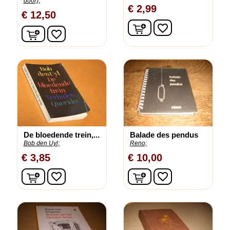
door);
€ 2,99
€ 12,50
In winkelwagen
favorite_border
In winkelwagen
favorite_border
De bloedende trein,...
Balade des pendus
Bob den Uyl;
Reno;
€ 3,85
€ 10,00
In winkelwagen
In winkelwagen
favorite_border
favorite_border