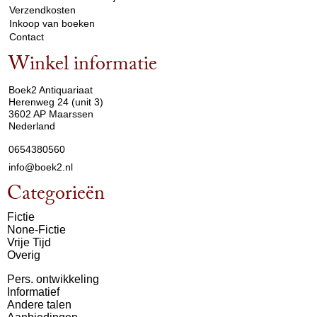
Verzendkosten
Inkoop van boeken
Contact
Winkel informatie
arrow_drop_down
Boek2 Antiquariaat
Herenweg 24 (unit 3)
3602 AP Maarssen
Nederland
0654380560
info@boek2.nl
Categorieën
Fictie
None-Fictie
Vrije Tijd
Overig
Pers. ontwikkeling
Informatief
Andere talen