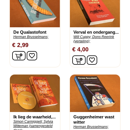
De Qualastofont
Verval en ondergang...
Herman Brusselmans;
Will Cuppy;
Dons Reerink
(vertaling);
€ 2,99
€ 4,00
In winkelwagen
favorite_border
In winkelwagen
favorite_border
Ik lieg de waarheid,...
Guggenheimer wast
Simon Carmiggelt;
Sylvia
witter
Witteman (samengesteld
Herman Brusselmans;