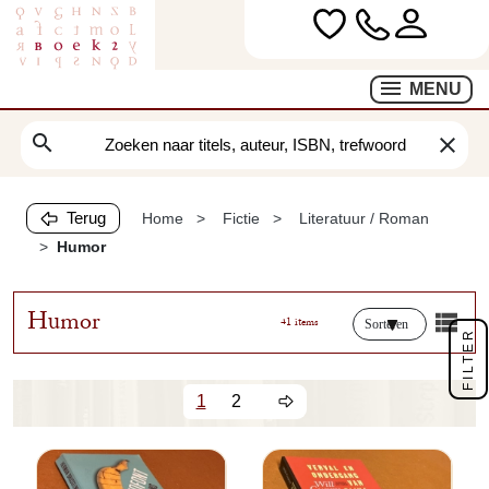
MENU
search
clear
Terug
Home
Fictie
Literatuur / Roman
Humor
Humor
41 items
Sorteren
FILTER
1
2