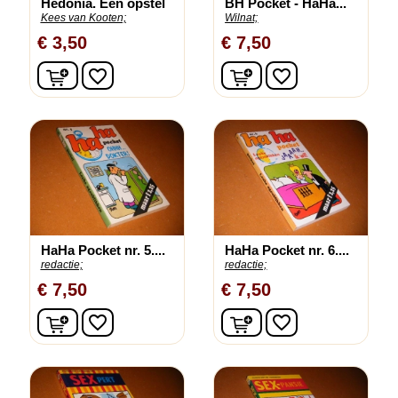
Hedonia. Een opstel
BH Pocket - HaHa...
Kees van Kooten;
Wilnat;
€ 3,50
€ 7,50
In winkelwagen
In winkelwagen
favorite_border
favorite_border
HaHa Pocket nr. 5....
HaHa Pocket nr. 6....
redactie;
redactie;
€ 7,50
€ 7,50
In winkelwagen
In winkelwagen
favorite_border
favorite_border