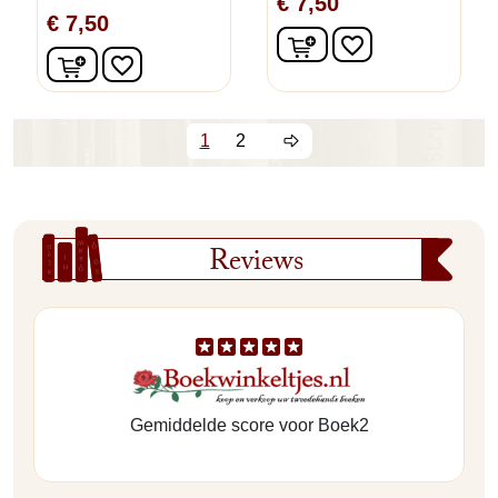
€ 7,50
€ 7,50
In winkelwagen
favorite_border
In winkelwagen
favorite_border
1
2
Reviews
Gemiddelde score voor Boek2