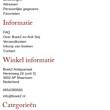
Adressen
Persoonlijke gegevens
Favorieten
Informatie
arrow_drop_down
FAQ
Over Boek2 en Ardi Seij
Verzendkosten
Inkoop van boeken
Contact
Winkel informatie
arrow_drop_down
Boek2 Antiquariaat
Herenweg 24 (unit 3)
3602 AP Maarssen
Nederland
0654380560
info@boek2.nl
Categorieën