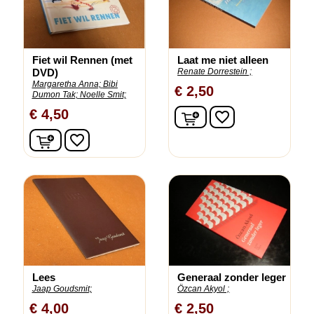
Fiet wil Rennen (met
Laat me niet alleen
DVD)
Renate Dorrestein ;
Margaretha Anna;
Bibi
€ 2,50
Dumon Tak;
Noelle Smit;
In winkelwagen
€ 4,50
favorite_border
In winkelwagen
favorite_border
Lees
Generaal zonder leger
Jaap Goudsmit;
Özcan Akyol ;
€ 4,00
€ 2,50