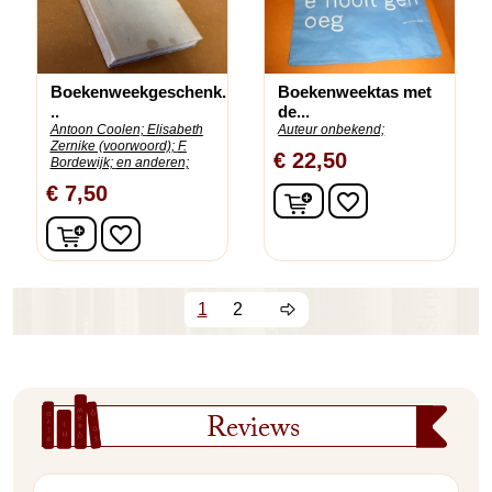
Boekenweekgeschenk.
Boekenweektas met
..
de...
Antoon Coolen;
Elisabeth
Auteur onbekend;
Zernike (voorwoord);
F.
€ 22,50
Bordewijk;
en anderen;
€ 7,50
In winkelwagen
favorite_border
In winkelwagen
favorite_border
1
2
Reviews