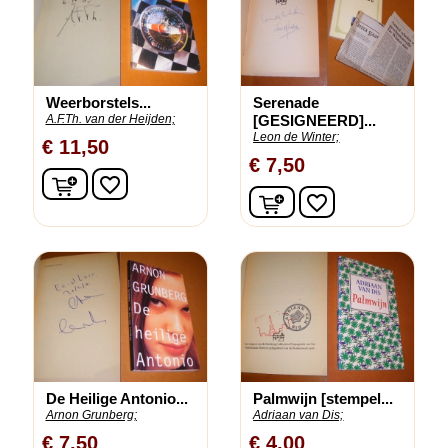
Weerborstels...
Serenade
A.F.Th. van der Heijden;
[GESIGNEERD]...
Leon de Winter;
€ 11,50
€ 7,50
In winkelwagen
favorite_border
In winkelwagen
favorite_border
De Heilige Antonio...
Palmwijn [stempel...
Arnon Grunberg;
Adriaan van Dis;
€ 7,50
€ 4,00