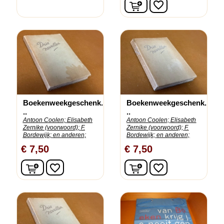
In winkelwagen
favorite_border
Boekenweekgeschenk.
Boekenweekgeschenk.
..
..
Antoon Coolen;
Elisabeth
Antoon Coolen;
Elisabeth
Zernike (voorwoord);
F.
Zernike (voorwoord);
F.
Bordewijk;
en anderen;
Bordewijk;
en anderen;
€ 7,50
€ 7,50
In winkelwagen
In winkelwagen
favorite_border
favorite_border