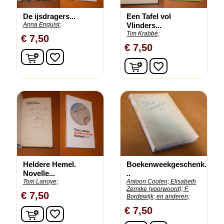
De ijsdragers...
Een Tafel vol
Anna Enquist;
Vlinders...
Tim Krabbé;
€ 7,50
€ 7,50
In winkelwagen
favorite_border
In winkelwagen
favorite_border
Heldere Hemel.
Boekenweekgeschenk.
Novelle...
..
Tom Lanoye;
Antoon Coolen;
Elisabeth
Zernike (voorwoord);
F.
€ 7,50
Bordewijk;
en anderen;
€ 7,50
In winkelwagen
favorite_border