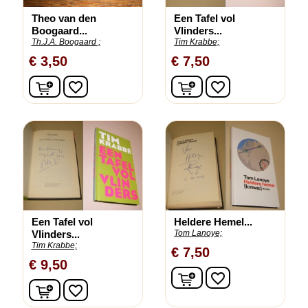
Theo van den
Een Tafel vol
Boogaard...
Vlinders...
Th.J.A. Boogaard ;
Tim Krabbe;
€ 3,50
€ 7,50
In winkelwagen
In winkelwagen
favorite_border
favorite_border
Een Tafel vol
Heldere Hemel...
Vlinders...
Tom Lanoye;
Tim Krabbe;
€ 7,50
€ 9,50
In winkelwagen
favorite_border
In winkelwagen
favorite_border