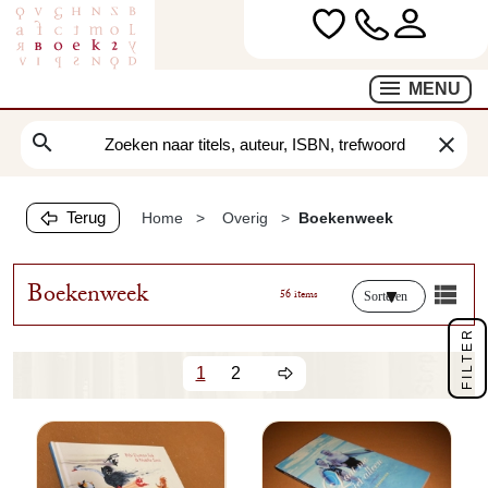
MENU
search
clear
Terug
Home
Overig
Boekenweek
Boekenweek
56 items
Sorteren
FILTER
1
2