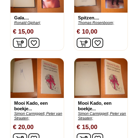
Gala....
Spitzen....
Ronald Giphart;
Thomas Rosenboom;
€ 15,00
€ 10,00
In winkelwagen
In winkelwagen
favorite_border
favorite_border
Mooi Kado, een
Mooi Kado, een
boekje...
boekje...
Simon Carmiggelt;
Peter van
Simon Carmiggelt;
Peter van
Straaten;
Straaten;
€ 20,00
€ 15,00
In winkelwagen
In winkelwagen