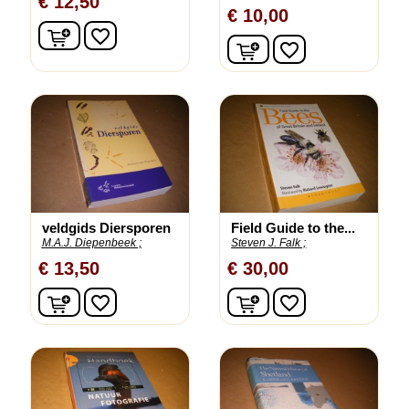
€ 12,50
€ 10,00
In winkelwagen
favorite_border
In winkelwagen
favorite_border
veldgids Diersporen
Field Guide to the...
M.A.J. Diepenbeek ;
Steven J. Falk ;
€ 13,50
€ 30,00
In winkelwagen
In winkelwagen
favorite_border
favorite_border