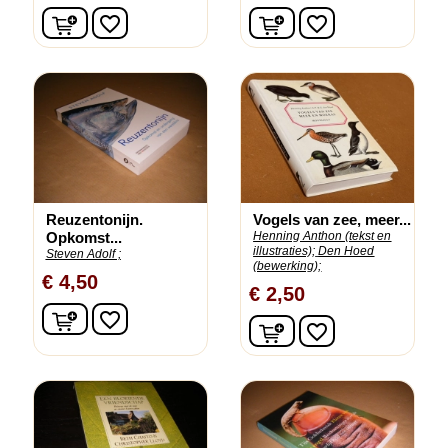
In winkelwagen
In winkelwagen
favorite_border
favorite_border
Reuzentonijn.
Vogels van zee, meer...
Opkomst...
Henning Anthon (tekst en
illustraties);
Den Hoed
Steven Adolf ;
(bewerking);
€ 4,50
€ 2,50
In winkelwagen
favorite_border
In winkelwagen
favorite_border