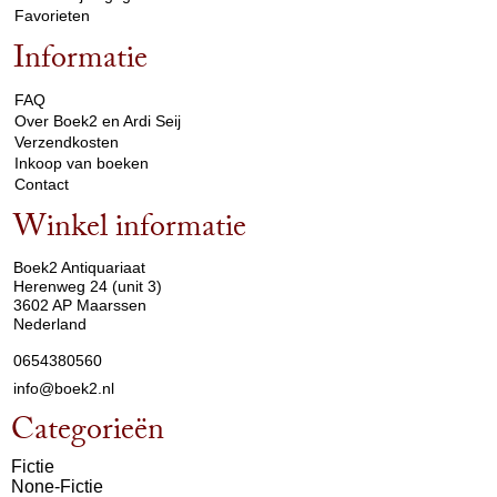
Favorieten
Informatie
arrow_drop_down
FAQ
Over Boek2 en Ardi Seij
Verzendkosten
Inkoop van boeken
Contact
Winkel informatie
arrow_drop_down
Boek2 Antiquariaat
Herenweg 24 (unit 3)
3602 AP Maarssen
Nederland
0654380560
info@boek2.nl
Categorieën
Fictie
None-Fictie