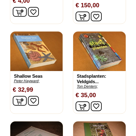
€ 4,00
€ 150,00
In winkelwagen
favorite_border
In winkelwagen
favorite_border
Shallow Seas
Stadsplanten:
Peter Hayward;
Veldgids...
Ton Denters;
€ 32,99
€ 35,00
In winkelwagen
favorite_border
In winkelwagen
favorite_border