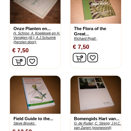
Onze Planten en...
The Flora of the
H. Schroo;
A. Koekkoek en H.
Great...
Verstijen (ill.);
A.J.Schurink
Richard Ryall ;
(herzien door);
€ 7,50
€ 7,50
In winkelwagen
favorite_border
In winkelwagen
favorite_border
Field Guide to the...
Bomengids Hart van...
Steve Brooks ;
G. de Ruiter;
C. Streng;
J.H.C.
van Zanen (voorwoord);