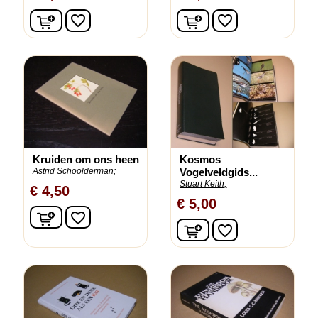
In winkelwagen
In winkelwagen
favorite_border
favorite_border
Kruiden om ons heen
Kosmos
Astrid Schoolderman;
Vogelveldgids...
Stuart Keith;
€ 4,50
€ 5,00
In winkelwagen
favorite_border
In winkelwagen
favorite_border