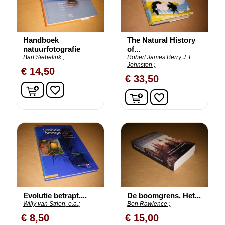
Handboek
The Natural History
natuurfotografie
of...
Bart Siebelink ;
Robert James Berry J. L.
Johnston ;
€ 14,50
€ 33,50
In winkelwagen
favorite_border
In winkelwagen
favorite_border
Evolutie betrapt....
De boomgrens. Het...
Willy van Strien, e.a.;
Ben Rawlence ;
€ 8,50
€ 15,00