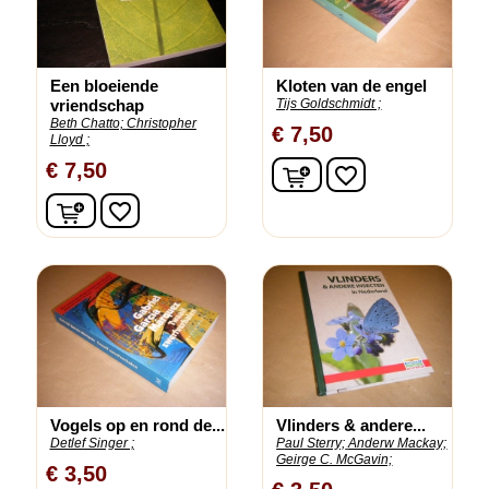
Een bloeiende
Kloten van de engel
vriendschap
Tijs Goldschmidt ;
Beth Chatto;
Christopher
€ 7,50
Lloyd ;
In winkelwagen
€ 7,50
favorite_border
In winkelwagen
favorite_border
Vogels op en rond de...
Vlinders & andere...
Detlef Singer ;
Paul Sterry;
Anderw Mackay;
Geirge C. McGavin;
€ 3,50