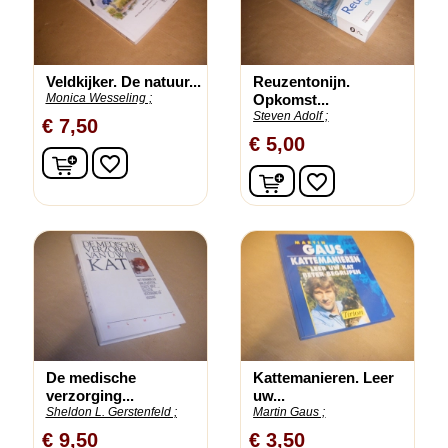
Veldkijker. De natuur...
Reuzentonijn.
Monica Wesseling ;
Opkomst...
Steven Adolf ;
€ 7,50
€ 5,00
In winkelwagen
favorite_border
In winkelwagen
favorite_border
De medische
Kattemanieren. Leer
verzorging...
uw...
Sheldon L. Gerstenfeld ;
Martin Gaus ;
€ 9,50
€ 3,50