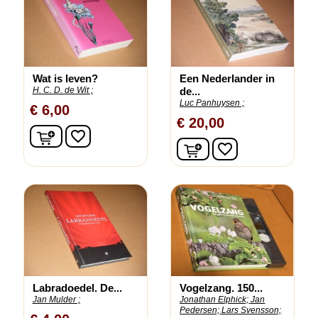
Wat is leven?
Een Nederlander in
H. C. D. de Wit ;
de...
Luc Panhuysen ;
€ 6,00
€ 20,00
In winkelwagen
favorite_border
In winkelwagen
favorite_border
Labradoedel. De...
Vogelzang. 150...
Jan Mulder ;
Jonathan Elphick;
Jan
Pedersen;
Lars Svensson;