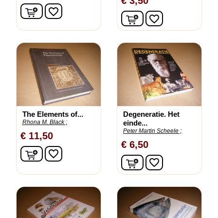
€ 3,50
In winkelwagen
favorite_border
In winkelwagen
favorite_border
The Elements of...
Degeneratie. Het
Rhona M. Black ;
einde...
Peter Martin Scheele ;
€ 11,50
€ 6,50
In winkelwagen
favorite_border
In winkelwagen
favorite_border