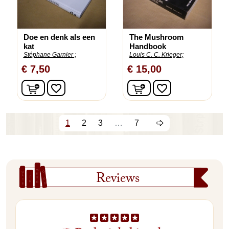
Doe en denk als een
The Mushroom
kat
Handbook
Stéphane Garnier ;
Louis C. C. Krieger;
€ 7,50
€ 15,00
In winkelwagen
In winkelwagen
favorite_border
favorite_border
1
2
3
…
7
Reviews