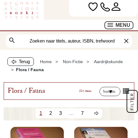
MENU
search
clear
Terug
Home
Non-Fictie
Aardrijkskunde
Flora / Fauna
Flora / Fauna
214 items
Sorteren
FILTER
1
2
3
…
7