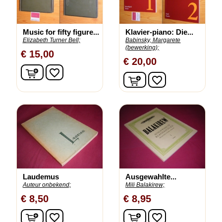
Music for fifty figure...
Klavier-piano: Die...
Elizabeth Turner Bell;
Babinsky, Margarete
(bewerking);
€ 15,00
€ 20,00
In winkelwagen
favorite_border
In winkelwagen
favorite_border
Laudemus
Ausgewahlte...
Auteur onbekend;
Mili Balakirew;
€ 8,50
€ 8,95
In winkelwagen
In winkelwagen
favorite_border
favorite_border