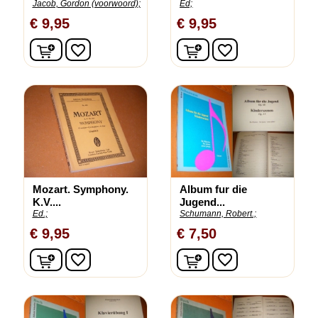
Jacob, Gordon (voorwoord);
Ed;
€ 9,95
€ 9,95
In winkelwagen
In winkelwagen
favorite_border
favorite_border
Mozart. Symphony.
Album fur die
K.V....
Jugend...
Ed.;
Schumann, Robert.;
€ 9,95
€ 7,50
In winkelwagen
In winkelwagen
favorite_border
favorite_border