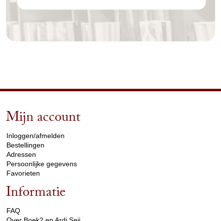
Mijn account
arrow_drop_down
Inloggen/afmelden
Bestellingen
Adressen
Persoonlijke gegevens
Favorieten
Informatie
arrow_drop_down
FAQ
Over Boek2 en Ardi Seij