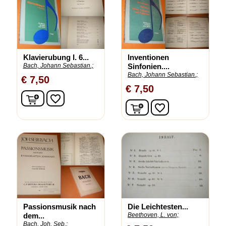
Klavierubung I. 6...
Inventionen
Bach, Johann Sebastian.;
Sinfonien....
Bach, Johann Sebastian.;
€ 7,50
€ 7,50
In winkelwagen
favorite_border
In winkelwagen
favorite_border
Passionsmusik nach
Die Leichtesten...
dem...
Beethoven, L. von;
Bach, Joh. Seb.;