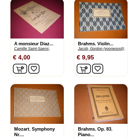
A monsieur Diaz...
Brahms. Violin...
Camille Saint-Saens;
Jacob, Gordon (voorwoord);
€ 4,00
€ 9,95
In winkelwagen
In winkelwagen
favorite_border
favorite_border
Mozart. Symphony
Brahms. Op. 83.
Nr....
Piano...