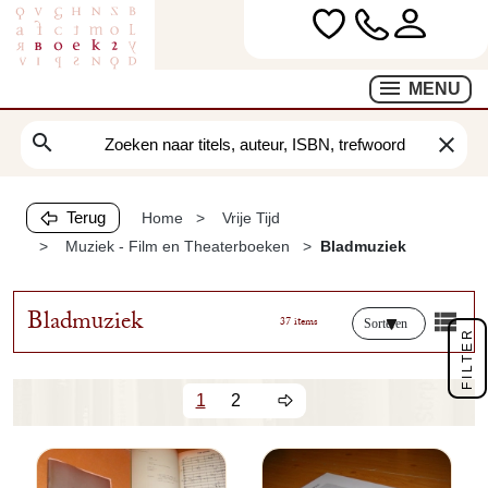
MENU
search
clear
Terug
Home
Vrije Tijd
Muziek - Film en Theaterboeken
Bladmuziek
Bladmuziek
37 items
Sorteren
FILTER
1
2