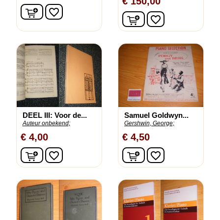
€ 150,00
In winkelwagen
favorite_border
In winkelwagen
favorite_border
DEEL III: Voor de...
Samuel Goldwyn...
Auteur onbekend;
Gershwin, George;
€ 4,00
€ 4,50
In winkelwagen
In winkelwagen
favorite_border
favorite_border