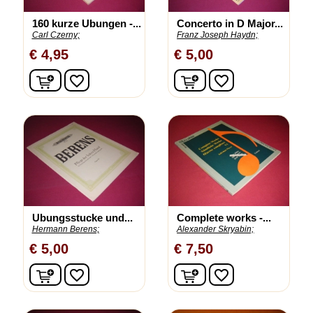
160 kurze Ubungen -...
Concerto in D Major...
Carl Czerny;
Franz Joseph Haydn;
€ 4,95
€ 5,00
In winkelwagen
In winkelwagen
favorite_border
favorite_border
Ubungsstucke und...
Complete works -...
Hermann Berens;
Alexander Skryabin;
€ 5,00
€ 7,50
In winkelwagen
In winkelwagen
favorite_border
favorite_border