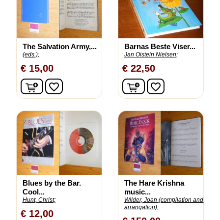
The Salvation Army,...
Barnas Beste Viser...
(eds.);
Jan Oistein Nielsen;
€ 15,00
€ 22,50
In winkelwagen
In winkelwagen
favorite_border
favorite_border
Blues by the Bar.
The Hare Krishna
Cool...
music...
Hunt, Christ;
Wilder, Joan (compilation and
arrangation);
€ 12,00