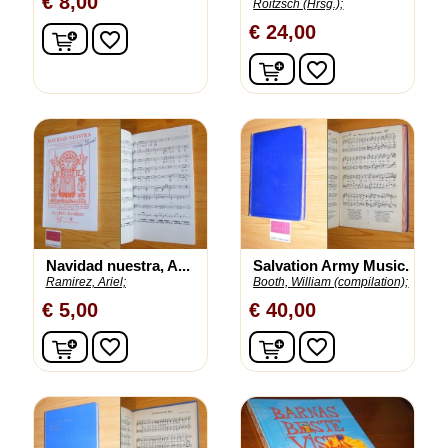
€ 8,00
Roitzsch (Hrsg.);
€ 24,00
In winkelwagen
favorite_border
In winkelwagen
favorite_border
Navidad nuestra, A...
Salvation Army Music.
Ramirez, Ariel;
Booth, William (compilation);
€ 5,00
€ 40,00
In winkelwagen
In winkelwagen
favorite_border
favorite_border