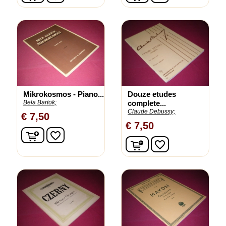
Mikrokosmos - Piano...
Douze etudes
Bela Bartok;
complete...
Claude Debussy;
€ 7,50
€ 7,50
In winkelwagen
favorite_border
In winkelwagen
favorite_border