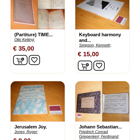
(Partiture) TIME...
Keyboard harmony
Otto Ketting;
and...
Simpson, Kenneth;
€ 35,00
€ 15,00
In winkelwagen
favorite_border
In winkelwagen
favorite_border
Jerusalem Joy.
Johann Sebastian...
Jones, Roger;
Friedrich Conrad
Griepenkerl, Ferdinand