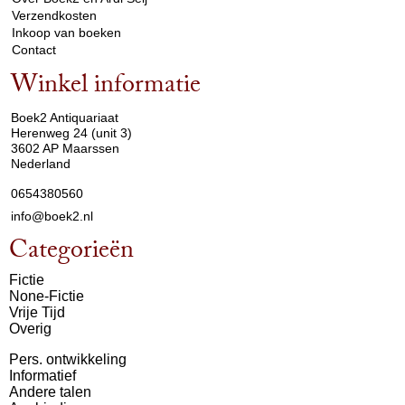
Verzendkosten
Inkoop van boeken
Contact
Winkel informatie
arrow_drop_down
Boek2 Antiquariaat
Herenweg 24 (unit 3)
3602 AP Maarssen
Nederland
0654380560
info@boek2.nl
Categorieën
Fictie
None-Fictie
Vrije Tijd
Overig
Pers. ontwikkeling
Informatief
Andere talen