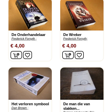
De Onderhandelaar
De Wreker
Frederick Forsyth ;
Frederick Forsyth;
€ 4,00
€ 4,00
In winkelwagen
In winkelwagen
favorite_border
favorite_border
Het verloren symbool
De man die van
Dan Brown ;
slakken...