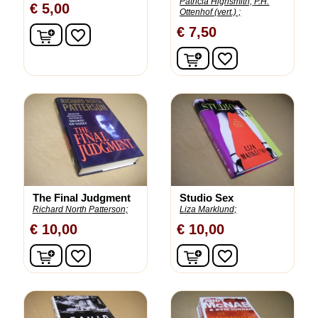
Patricia Highsmith;
P.H.
€ 5,00
Ottenhof (vert.) ;
In winkelwagen
€ 7,50
favorite_border
In winkelwagen
favorite_border
The Final Judgment
Studio Sex
Richard North Patterson;
Liza Marklund;
€ 10,00
€ 10,00
In winkelwagen
In winkelwagen
favorite_border
favorite_border