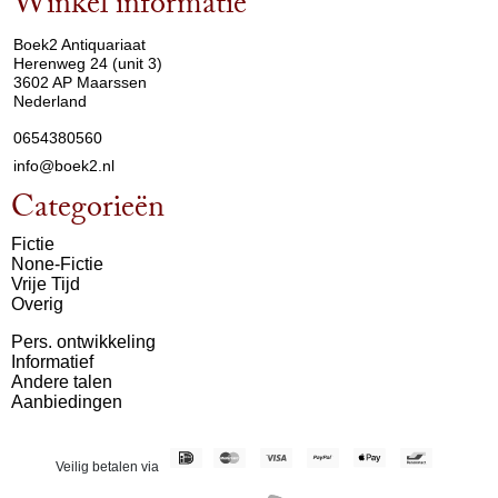
Winkel informatie
arrow_drop_down
Boek2 Antiquariaat
Herenweg 24 (unit 3)
3602 AP Maarssen
Nederland
0654380560
info@boek2.nl
Categorieën
Fictie
None-Fictie
Vrije Tijd
Overig
Pers. ontwikkeling
Informatief
Andere talen
Aanbiedingen
Veilig betalen via