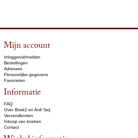
Mijn account
arrow_drop_down
Inloggen/afmelden
Bestellingen
Adressen
Persoonlijke gegevens
Favorieten
Informatie
arrow_drop_down
FAQ
Over Boek2 en Ardi Seij
Verzendkosten
Inkoop van boeken
Contact