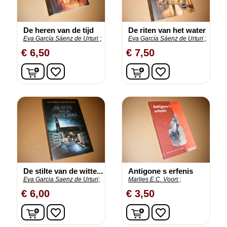
De heren van de tijd
De riten van het water
Eva García Sáenz de Urturi ;
Eva García Sáenz de Urturi ;
€ 6,50
€ 7,50
In winkelwagen
In winkelwagen
favorite_border
favorite_border
De stilte van de witte...
Antigone s erfenis
Eva Garcia Saenz de Urturi;
Marlies E.C. Voort ;
€ 6,00
€ 3,50
In winkelwagen
In winkelwagen
favorite_border
favorite_border