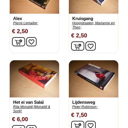
Alex
Kruisgang
Pierre Lemaitre;
Hoogstraaten, Marianne en
Theo;
€ 2,50
€ 2,50
In winkelwagen
favorite_border
In winkelwagen
favorite_border
Het ei van Salaì
Lijdensweg
Rita Monaldi [Monaldi &
Peter Robinson ;
Sorti];
€ 7,50
€ 6,00
In winkelwagen
favorite_border
In winkelwagen