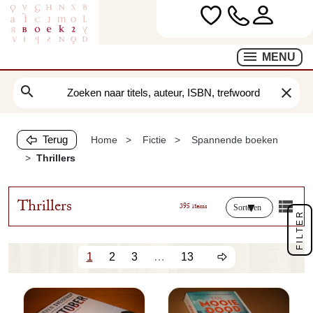
MENU
search
clear
Terug
Home
Fictie
Spannende boeken
Thrillers
Thrillers
395 items
Sorteren
FILTER
1
2
3
…
13