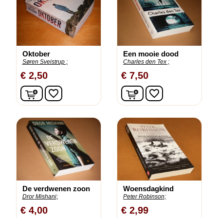
Oktober
Een mooie dood
Søren Sveistrup ;
Charles den Tex ;
€ 2,50
€ 7,50
In winkelwagen
In winkelwagen
favorite_border
favorite_border
De verdwenen zoon
Woensdagkind
Dror Mishani;
Peter Robinson;
€ 4,00
€ 2,99