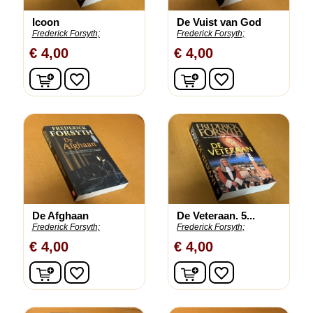
Icoon
De Vuist van God
Frederick Forsyth;
Frederick Forsyth;
€ 4,00
€ 4,00
In winkelwagen
In winkelwagen
favorite_border
favorite_border
De Afghaan
De Veteraan. 5...
Frederick Forsyth;
Frederick Forsyth;
€ 4,00
€ 4,00
In winkelwagen
In winkelwagen
favorite_border
favorite_border