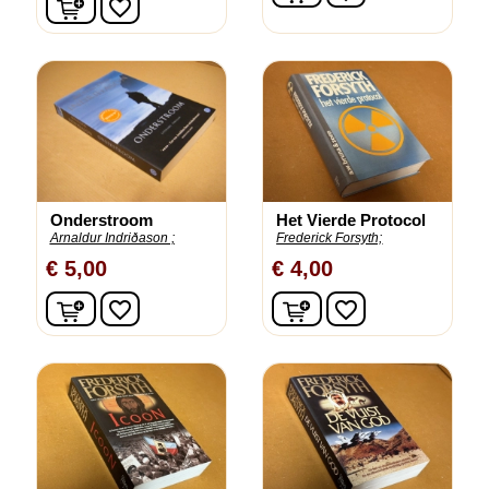
favorite_border
Onderstroom
Het Vierde Protocol
Arnaldur Indriðason ;
Frederick Forsyth;
€ 5,00
€ 4,00
In winkelwagen
In winkelwagen
favorite_border
favorite_border