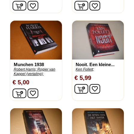
In winkelwagen
In winkelwagen
favorite_border
favorite_border
Munchen 1938
Nooit. Een kleine...
Robert Harris;
Rogier van
Ken Follett;
Kappel (vertaling);
€ 5,99
€ 5,00
In winkelwagen
favorite_border
In winkelwagen
favorite_border