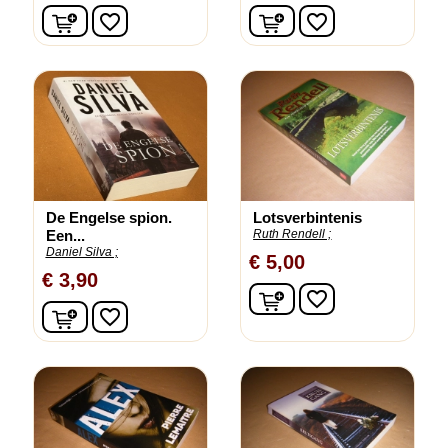
In winkelwagen
In winkelwagen
favorite_border
favorite_border
De Engelse spion.
Lotsverbintenis
Een...
Ruth Rendell ;
Daniel Silva ;
€ 5,00
€ 3,90
In winkelwagen
favorite_border
In winkelwagen
favorite_border