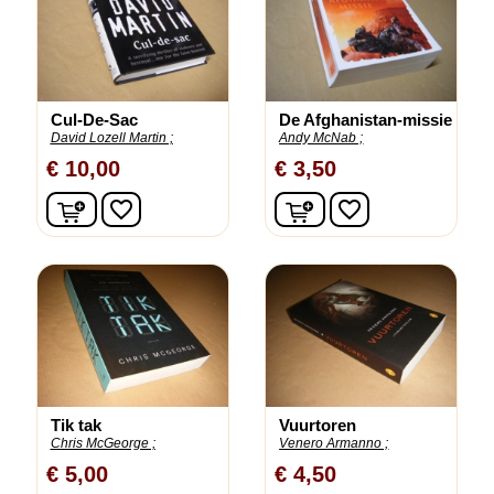
Cul-De-Sac
De Afghanistan-missie
David Lozell Martin ;
Andy McNab ;
€ 10,00
€ 3,50
In winkelwagen
In winkelwagen
favorite_border
favorite_border
Tik tak
Vuurtoren
Chris McGeorge ;
Venero Armanno ;
€ 5,00
€ 4,50