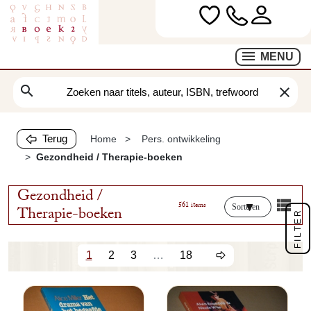
MENU
search
clear
Terug
Home
Pers. ontwikkeling
Gezondheid / Therapie-boeken
Gezondheid /
561 items
Sorteren
Therapie-boeken
FILTER
1
2
3
…
18