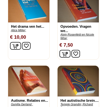
Het drama ven het...
Opvoeden. Vragen
Alice Miller;
we...
Alvin Rosenfeld en Nicole
€ 10,00
Wise;
In winkelwagen
€ 7,50
favorite_border
In winkelwagen
favorite_border
Autisme. Relaties en...
Het autistische brein....
Gunilla Gerland ;
Temple Grandin;
Richard