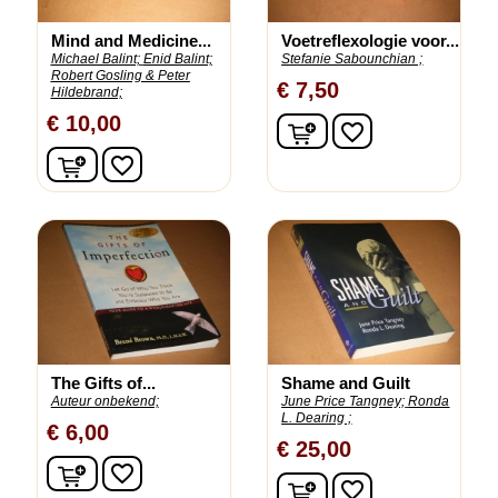
Mind and Medicine...
Voetreflexologie voor...
Michael Balint;
Enid Balint;
Stefanie Sabounchian ;
Robert Gosling & Peter
€ 7,50
Hildebrand;
€ 10,00
In winkelwagen
favorite_border
In winkelwagen
favorite_border
The Gifts of...
Shame and Guilt
Auteur onbekend;
June Price Tangney;
Ronda
L. Dearing ;
€ 6,00
€ 25,00
In winkelwagen
favorite_border
In winkelwagen
favorite_border