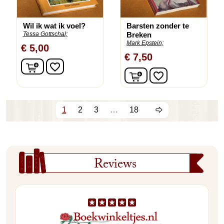
Wil ik wat ik voel?
Barsten zonder te
Tessa Gottschal;
Breken
Mark Epstein;
€ 5,00
€ 7,50
In winkelwagen
favorite_border
In winkelwagen
favorite_border
1
2
3
…
18
Reviews