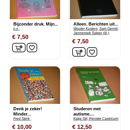
Bijzonder druk. Mijn...
Alleen. Berichten uit...
n.n.;
Wouter Kusters;
Sam Gerrits;
Jannemiek Tukker (ill.);
€ 7,50
€ 7,50
In winkelwagen
favorite_border
In winkelwagen
favorite_border
Denk je zeker!
Studeren met
Minder...
autisme....
Fred Sterk ;
Katja Stil;
Renske Castricum;
€ 10,00
€ 12,50