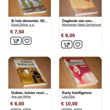
Ik heb dementie. 50...
Dagboek van een...
Ruud Dirkse;
e.a.;
Marguerite Albert Sechehaye
;
€ 7,50
€ 6,00
In winkelwagen
favorite_border
In winkelwagen
favorite_border
Dokter, luister nou!....
Early Intelligence
Arie van Wijhe;
Lise Eliot ;
€ 6,00
€ 10,00