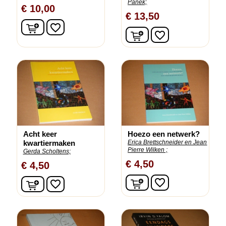
Panek;
€ 10,00
€ 13,50
In winkelwagen
favorite_border
In winkelwagen
favorite_border
Acht keer
Hoezo een netwerk?
kwartiermaken
Erica Brettschneider en Jean
Pierre Wilken ;
Gerda Scholtens;
€ 4,50
€ 4,50
In winkelwagen
In winkelwagen
favorite_border
favorite_border