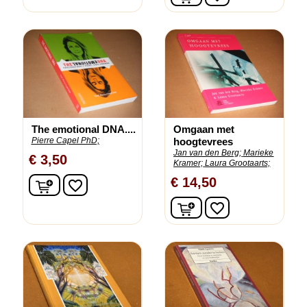
The emotional DNA....
Omgaan met
Pierre Capel PhD;
hoogtevrees
Jan van den Berg;
Marieke
€ 3,50
Kramer;
Laura Grootaarts;
In winkelwagen
€ 14,50
favorite_border
In winkelwagen
favorite_border