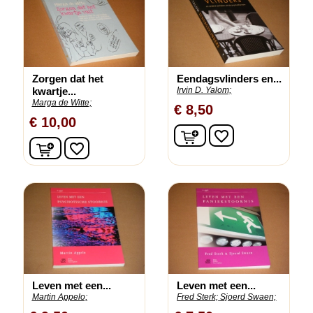
Zorgen dat het
Eendagsvlinders en...
kwartje...
Irvin D. Yalom;
Marga de Witte;
€ 8,50
€ 10,00
In winkelwagen
favorite_border
In winkelwagen
favorite_border
Leven met een...
Leven met een...
Martin Appelo;
Fred Sterk;
Sjoerd Swaen;