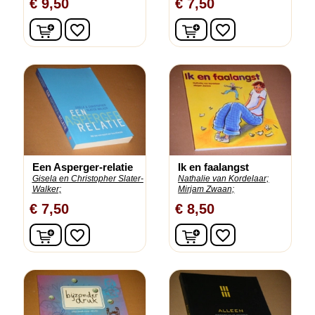
€ 9,50
€ 7,50
In winkelwagen
In winkelwagen
favorite_border
favorite_border
Een Asperger-relatie
Ik en faalangst
Gisela en Christopher Slater-
Nathalie van Kordelaar;
Walker;
Mirjam Zwaan;
€ 7,50
€ 8,50
In winkelwagen
In winkelwagen
favorite_border
favorite_border