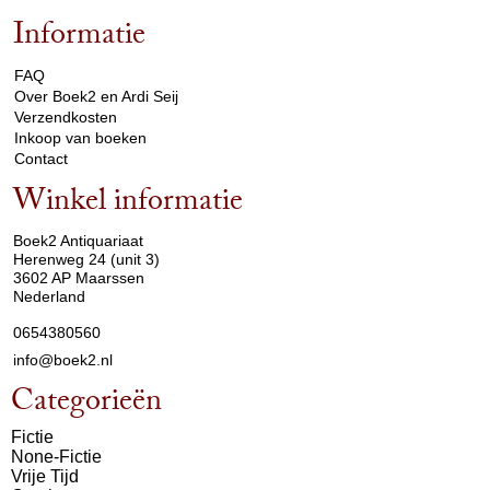
Informatie
arrow_drop_down
FAQ
Over Boek2 en Ardi Seij
Verzendkosten
Inkoop van boeken
Contact
Winkel informatie
arrow_drop_down
Boek2 Antiquariaat
Herenweg 24 (unit 3)
3602 AP Maarssen
Nederland
0654380560
info@boek2.nl
Categorieën
Fictie
None-Fictie
Vrije Tijd