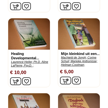
In winkelwagen
In winkelwagen
favorite_border
favorite_border
Healing
Mijn kleinkind uit een...
Developmental...
Machteld de Jongh;
Corine
Schuil;
Marieke Anthonisse;
Laurence Heller, Ph.D. Aline
Helman Coolman;
LaPierre, Psy.D. ;
€ 5,00
€ 10,00
In winkelwagen
In winkelwagen
favorite_border
favorite_border