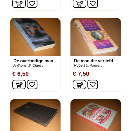
In winkelwagen
In winkelwagen
favorite_border
favorite_border
De overbodige man
De man die verliefd...
Anthony W. Clare ;
Robert U. Akeret ;
€ 6,50
€ 7,50
In winkelwagen
In winkelwagen
favorite_border
favorite_border