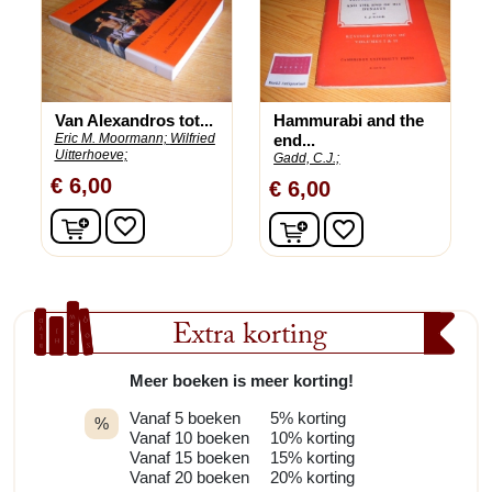
Van Alexandros tot...
Hammurabi and the
Eric M. Moormann;
Wilfried
end...
Uitterhoeve;
Gadd, C.J.;
€ 6,00
€ 6,00
In winkelwagen
In winkelwagen
favorite_border
favorite_border
Extra korting
Meer boeken is meer korting!
Vanaf 5 boeken
5% korting
%
Vanaf 10 boeken
10% korting
Vanaf 15 boeken
15% korting
Vanaf 20 boeken
20% korting