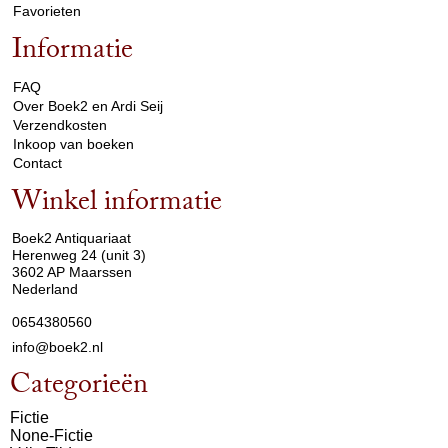
Favorieten
Informatie
arrow_drop_down
FAQ
Over Boek2 en Ardi Seij
Verzendkosten
Inkoop van boeken
Contact
Winkel informatie
arrow_drop_down
Boek2 Antiquariaat
Herenweg 24 (unit 3)
3602 AP Maarssen
Nederland
0654380560
info@boek2.nl
Categorieën
Fictie
None-Fictie