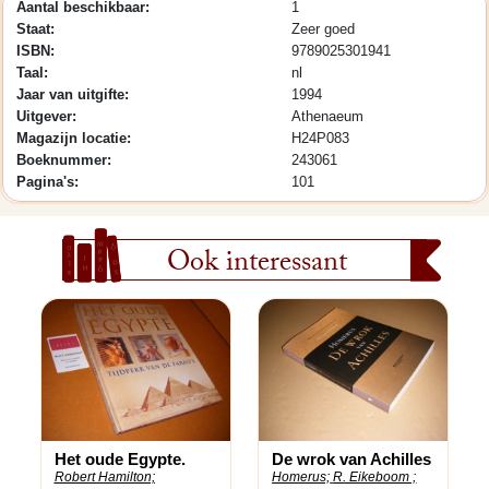
Aantal beschikbaar:
1
Staat:
Zeer goed
ISBN:
9789025301941
Taal:
nl
Jaar van uitgifte:
1994
Uitgever:
Athenaeum
Magazijn locatie:
H24P083
Boeknummer:
243061
Pagina's:
101
Ook interessant
Het oude Egypte.
De wrok van Achilles
Robert Hamilton;
Homerus;
R. Eikeboom ;