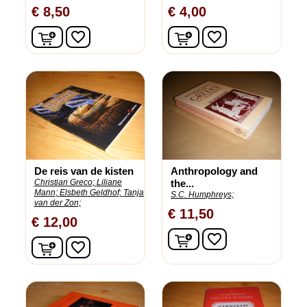
€ 8,50
€ 4,00
In winkelwagen
In winkelwagen
favorite_border
favorite_border
De reis van de kisten
Anthropology and
Christian Greco;
Liliane
the...
Mann;
Elsbeth Geldhof;
Tanja
S.C. Humphreys;
van der Zon;
€ 11,50
€ 12,00
In winkelwagen
favorite_border
In winkelwagen
favorite_border