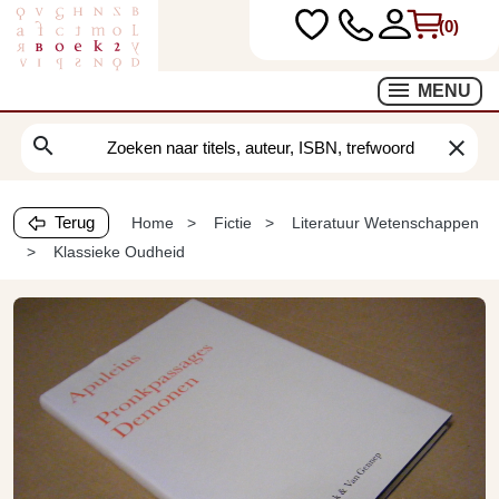
(0)
MENU
search
clear
Terug
Home
Fictie
Literatuur Wetenschappen
Klassieke Oudheid