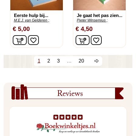
Eerste hulp bij...
Je gaat het pas zien...
M.E.J. van Gelderen ;
Pieter Winsemius ;
€ 5,00
€ 4,50
In winkelwagen
In winkelwagen
favorite_border
favorite_border
1
2
3
…
20
Reviews