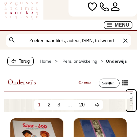
MENU
search
clear
Terug
Home
Pers. ontwikkeling
Onderwijs
Onderwijs
614 items
Sorteren
FILTER
1
2
3
…
20