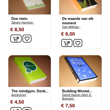
Doe niets
De waarde van elk
Steven Harrison ;
moment
Dan Millman ;
€ 8,50
€ 6,00
In winkelwagen
favorite_border
In winkelwagen
favorite_border
The mindgym. Denk...
Building Mental...
[workshop];
David Gamon Allen D.
Bragdon ;
€ 4,50
€ 7,50
In winkelwagen