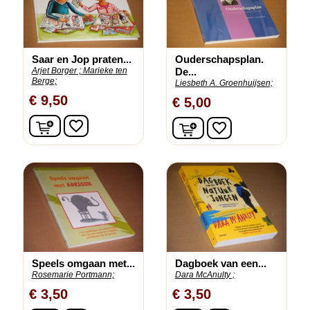
Saar en Jop praten...
Ouderschapsplan.
Arjet Borger ;
Marieke ten
De...
Berge;
Liesbeth A. Groenhuijsen;
€ 9,50
€ 5,00
In winkelwagen
In winkelwagen
favorite_border
favorite_border
Speels omgaan met...
Dagboek van een...
Rosemarie Portmann;
Dara McAnulty ;
€ 3,50
€ 3,50