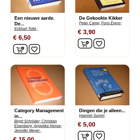
Een nieuwe aarde.
De Gekookte Kikker
De...
Peter Camp;
Funs Erens;
Eckhart Tolle ;
€ 3,90
€ 6,50
In winkelwagen
favorite_border
In winkelwagen
favorite_border
Category Management
Dingen die je alleen...
in...
Haemin Sunim;
Birgit Schröder;
Christian
€ 5,00
Eisenberg;
Angelika Hense;
Jennifer Meyer ;
In winkelwagen
favorite_border
€ 15,00