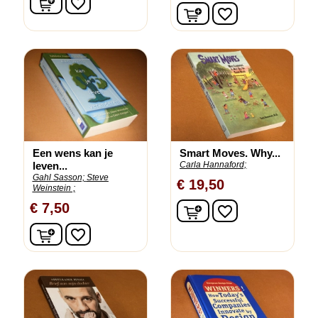
favorite_border
In winkelwagen
favorite_border
Een wens kan je
Smart Moves. Why...
leven...
Carla Hannaford;
Gahl Sasson;
Steve
€ 19,50
Weinstein ;
In winkelwagen
€ 7,50
favorite_border
In winkelwagen
favorite_border