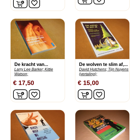
In winkelwagen
favorite_border
De kracht van...
De wolven te slim af,...
Larry Lee Barker;
Kittie
David Hutchens;
Tijn Nuyens
Watson;
(vertaling);
€ 17,50
€ 15,00
In winkelwagen
In winkelwagen
favorite_border
favorite_border