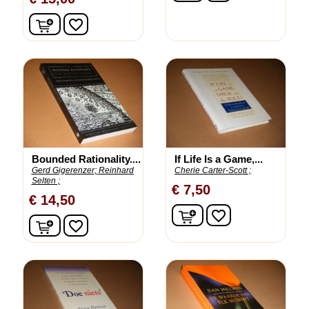
In winkelwagen
favorite_border
Bounded Rationality....
If Life Is a Game,...
Gerd Gigerenzer;
Reinhard
Cherie Carter-Scott ;
Selten ;
€ 7,50
€ 14,50
In winkelwagen
favorite_border
In winkelwagen
favorite_border