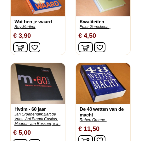
Wat ben je waard
Kwaliteiten
Roy Martina;
Peter Gerrickens ;
€ 3,90
€ 4,50
In winkelwagen
In winkelwagen
favorite_border
favorite_border
Hvdm - 60 jaar
De 48 wetten van de
Jan Groenendijk,Bart de
macht
Vries, Aaf Brandt Costius,
Robert Greene ;
Maarten van Rossum, e.a. ;
€ 11,50
€ 5,00
In winkelwagen
favorite_border