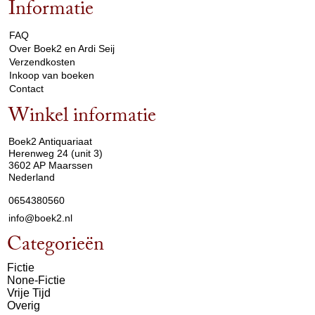
Informatie
arrow_drop_down
FAQ
Over Boek2 en Ardi Seij
Verzendkosten
Inkoop van boeken
Contact
Winkel informatie
arrow_drop_down
Boek2 Antiquariaat
Herenweg 24 (unit 3)
3602 AP Maarssen
Nederland
0654380560
info@boek2.nl
Categorieën
Fictie
None-Fictie
Vrije Tijd
Overig