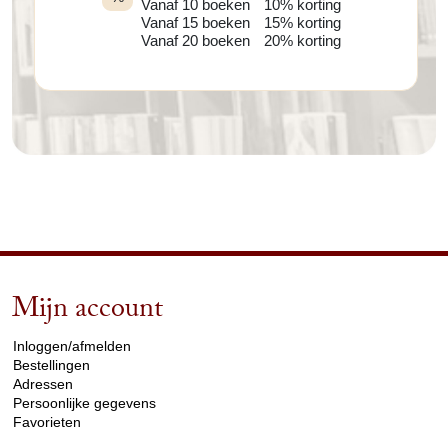
Vanaf 10 boeken
10% korting
Vanaf 15 boeken
15% korting
Vanaf 20 boeken
20% korting
Mijn account
arrow_drop_down
Inloggen/afmelden
Bestellingen
Adressen
Persoonlijke gegevens
Favorieten