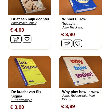
Brief aan mijn dochter
Winners! How
Abdelkader Benali;
Today's...
John Thackara;
€ 4,00
€ 3,90
In winkelwagen
favorite_border
In winkelwagen
favorite_border
De kracht van Six
Why plus how is wow!
Sigma
Jonas Ridderstrale;
Mark
Wilcox ;
S. Chowdhury ;
€ 3,99
€ 3,90