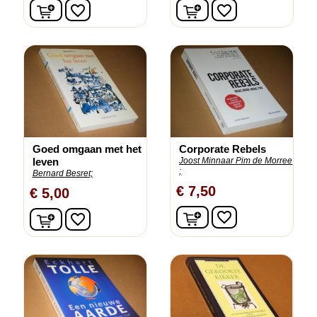
In winkelwagen
In winkelwagen
favorite_border
favorite_border
Goed omgaan met het
Corporate Rebels
leven
Joost Minnaar Pim de Morree
;
Bernard Besret;
€ 7,50
€ 5,00
In winkelwagen
In winkelwagen
favorite_border
favorite_border