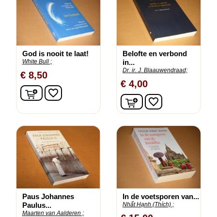
God is nooit te laat!
Belofte en verbond
White Bull ;
in...
Dr. ir. J. Blaauwendraad;
€ 8,50
€ 4,00
In winkelwagen
favorite_border
In winkelwagen
favorite_border
Paus Johannes
In de voetsporen van...
Paulus...
Nhất Hạnh (Thích) ;
Maarten van Aalderen ;