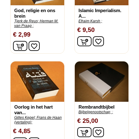
God, religie en ons
Islamic Imperialism.
brein
A...
Tjerk de Reus;
Herman M.
Efraim Karsh ;
van Praag ;
€ 9,50
€ 2,99
In winkelwagen
favorite_border
In winkelwagen
favorite_border
Oorlog in het hart
Rembrandtbijbel
van...
Bijbelgenootschap;
;
Gilles Kepel;
Frans de Haan
€ 25,00
(vertaling);
In winkelwagen
€ 4,85
favorite_border