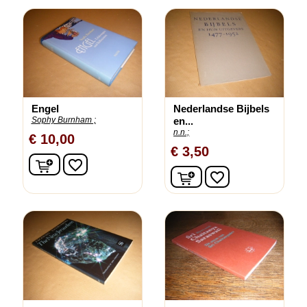
Engel
Nederlandse Bijbels
Sophy Burnham ;
en...
n.n.;
€ 10,00
€ 3,50
In winkelwagen
favorite_border
In winkelwagen
favorite_border