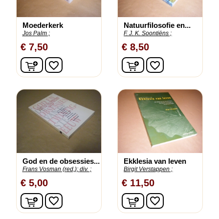
Moederkerk
Natuurfilosofie en...
Jos Palm ;
F. J. K. Soontiëns ;
€ 7,50
€ 8,50
In winkelwagen
In winkelwagen
favorite_border
favorite_border
God en de obsessies...
Ekklesia van leven
Frans Vosman (red,);
div. ;
Birgit Verstappen ;
€ 5,00
€ 11,50
In winkelwagen
In winkelwagen
favorite_border
favorite_border