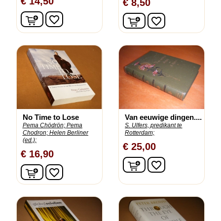
€ 14,50
€ 8,50
In winkelwagen
In winkelwagen
favorite_border
favorite_border
No Time to Lose
Van eeuwige dingen....
Pema Chödrön;
Pema
S. Ulfers, predikant te
Chodron;
Helen Berliner
Rotterdam;
(ed.);
€ 25,00
€ 16,90
In winkelwagen
favorite_border
In winkelwagen
favorite_border