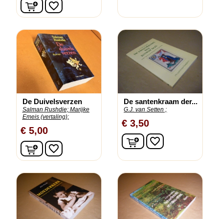
In winkelwagen
favorite_border
De Duivelsverzen
De santenkraam der...
Salman Rushdie;
Marijke
G.J. van Setten ;
Emeis (vertaling);
€ 3,50
€ 5,00
In winkelwagen
favorite_border
In winkelwagen
favorite_border