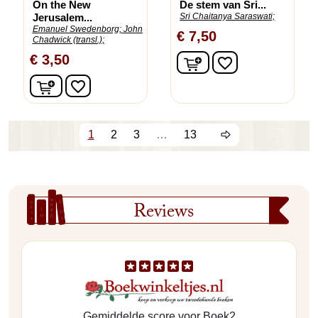
On the New
De stem van Sri...
Jerusalem...
Sri Chaitanya Saraswati;
Emanuel Swedenborg;
John
€ 7,50
Chadwick (transl.);
In winkelwagen
€ 3,50
favorite_border
In winkelwagen
favorite_border
1
2
3
…
13
Reviews
Gemiddelde score voor Boek2