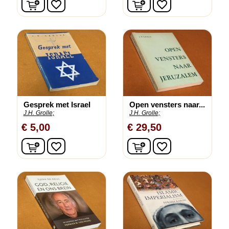
In winkelwagen
In winkelwagen
favorite_border
favorite_border
Gesprek met Israel
Open vensters naar...
J.H. Grolle;
J.H. Grolle;
€ 5,00
€ 29,50
In winkelwagen
In winkelwagen
favorite_border
favorite_border