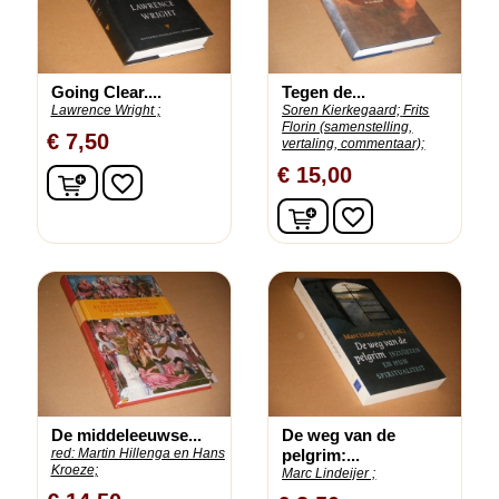
Going Clear....
Tegen de...
Lawrence Wright ;
Soren Kierkegaard;
Frits
Florin (samenstelling,
€ 7,50
vertaling, commentaar);
€ 15,00
In winkelwagen
favorite_border
In winkelwagen
favorite_border
De middeleeuwse...
De weg van de
red: Martin Hillenga en Hans
pelgrim:...
Kroeze;
Marc Lindeijer ;