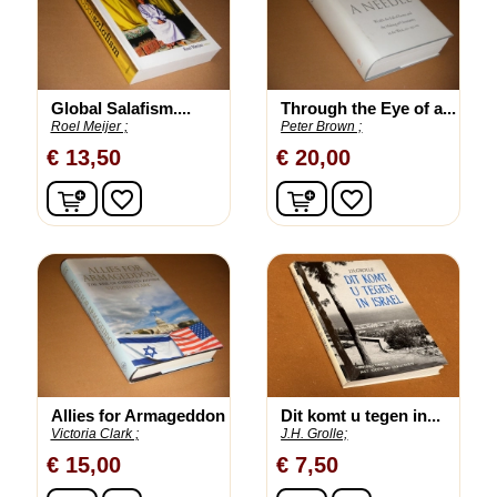
Global Salafism....
Through the Eye of a...
Roel Meijer ;
Peter Brown ;
€ 13,50
€ 20,00
In winkelwagen
In winkelwagen
favorite_border
favorite_border
Allies for Armageddon
Dit komt u tegen in...
Victoria Clark ;
J.H. Grolle;
€ 15,00
€ 7,50