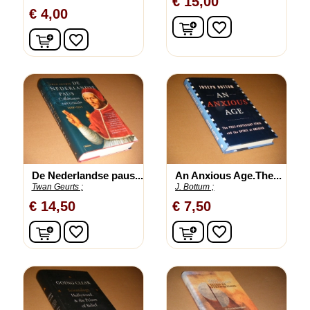
€ 15,00
€ 4,00
In winkelwagen
favorite_border
In winkelwagen
favorite_border
De Nederlandse paus...
An Anxious Age.The...
Twan Geurts ;
J. Bottum ;
€ 14,50
€ 7,50
In winkelwagen
In winkelwagen
favorite_border
favorite_border