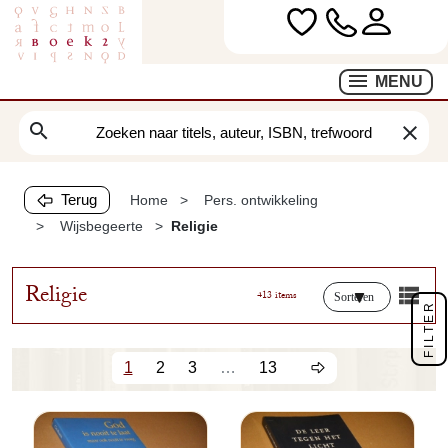
MENU
search
clear
Terug
Home
Pers. ontwikkeling
Wijsbegeerte
Religie
Religie
413 items
Sorteren
FILTER
1
2
3
…
13