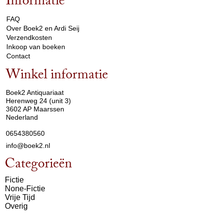
Informatie
arrow_drop_down
FAQ
Over Boek2 en Ardi Seij
Verzendkosten
Inkoop van boeken
Contact
Winkel informatie
arrow_drop_down
Boek2 Antiquariaat
Herenweg 24 (unit 3)
3602 AP Maarssen
Nederland
0654380560
info@boek2.nl
Categorieën
Fictie
None-Fictie
Vrije Tijd
Overig