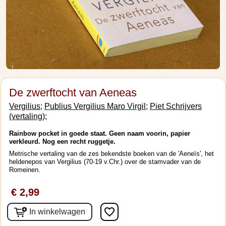
De zwerftocht van Aeneas
Vergilius;
Publius Vergilius Maro Virgil;
Piet Schrijvers
(vertaling);
Rainbow pocket in goede staat. Geen naam voorin, papier
verkleurd. Nog een recht ruggetje.
Metrische vertaling van de zes bekendste boeken van de 'Aeneïs', het
heldenepos van Vergilius (70-19 v.Chr.) over de stamvader van de
Romeinen.
€ 2,99
favorite_border
In winkelwagen