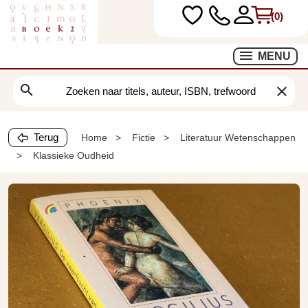
(0)
MENU
search
clear
Terug
Home
Fictie
Literatuur Wetenschappen
Klassieke Oudheid