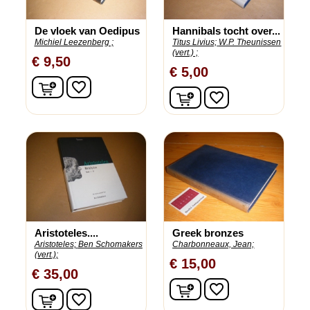
De vloek van Oedipus
Hannibals tocht over...
Michiel Leezenberg ;
Titus Livius;
W.P. Theunissen
(vert.) ;
€ 9,50
€ 5,00
In winkelwagen
favorite_border
In winkelwagen
favorite_border
Aristoteles....
Greek bronzes
Aristoteles;
Ben Schomakers
Charbonneaux, Jean;
(vert.);
€ 15,00
€ 35,00
In winkelwagen
favorite_border
In winkelwagen
favorite_border