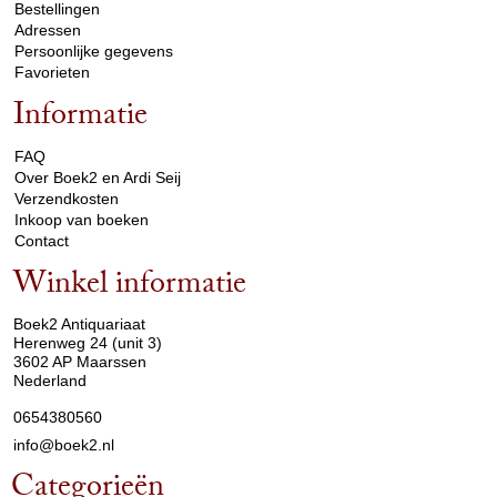
Bestellingen
Adressen
Persoonlijke gegevens
Favorieten
Informatie
arrow_drop_down
FAQ
Over Boek2 en Ardi Seij
Verzendkosten
Inkoop van boeken
Contact
Winkel informatie
arrow_drop_down
Boek2 Antiquariaat
Herenweg 24 (unit 3)
3602 AP Maarssen
Nederland
0654380560
info@boek2.nl
Categorieën