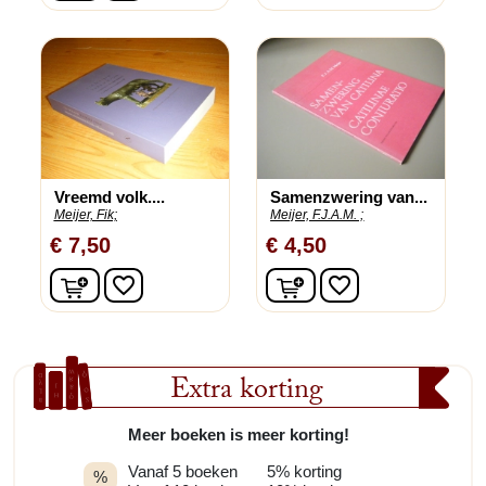
Vreemd volk....
Samenzwering van...
Meijer, Fik;
Meijer, F.J.A.M. ;
€ 7,50
€ 4,50
In winkelwagen
In winkelwagen
favorite_border
favorite_border
Extra korting
Meer boeken is meer korting!
Vanaf 5 boeken
5% korting
%