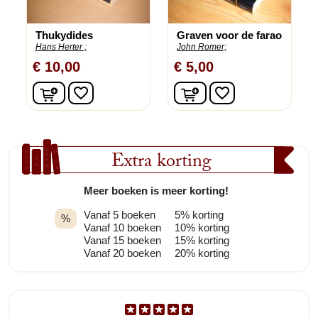
Thukydides
Graven voor de farao
Hans Herter ;
John Romer;
€ 10,00
€ 5,00
In winkelwagen
In winkelwagen
favorite_border
favorite_border
Extra korting
Meer boeken is meer korting!
Vanaf 5 boeken
5% korting
%
Vanaf 10 boeken
10% korting
Vanaf 15 boeken
15% korting
Vanaf 20 boeken
20% korting