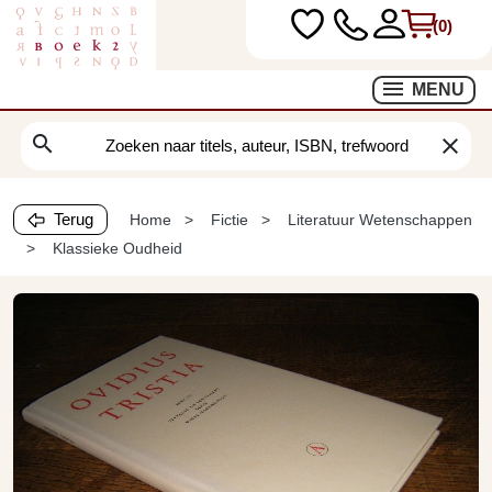
(0)
MENU
search
clear
Terug
Home
Fictie
Literatuur Wetenschappen
Klassieke Oudheid