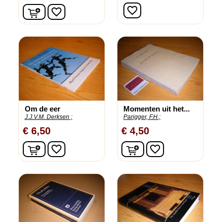
In winkelwagen
favorite_border
favorite_border
Om de eer
Momenten uit het...
J.J.V.M. Derksen ;
Parigger, F.H.;
€ 6,50
€ 4,50
In winkelwagen
In winkelwagen
favorite_border
favorite_border