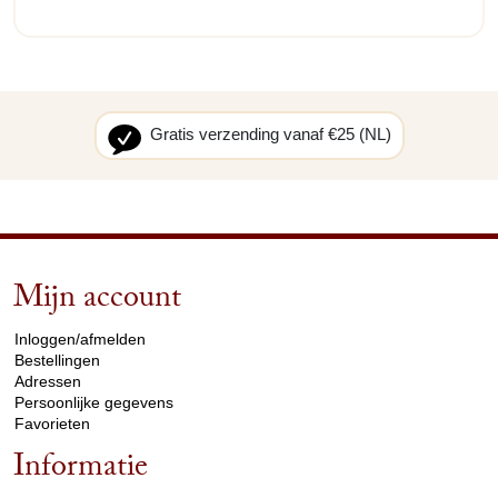
Gratis verzending vanaf €25 (NL)
Mijn account
arrow_drop_down
Inloggen/afmelden
Bestellingen
Adressen
Persoonlijke gegevens
Favorieten
Informatie
arrow_drop_down