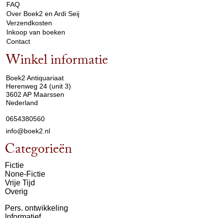
FAQ
Over Boek2 en Ardi Seij
Verzendkosten
Inkoop van boeken
Contact
Winkel informatie
arrow_drop_down
Boek2 Antiquariaat
Herenweg 24 (unit 3)
3602 AP Maarssen
Nederland
0654380560
info@boek2.nl
Categorieën
Fictie
None-Fictie
Vrije Tijd
Overig
Pers. ontwikkeling
Informatief