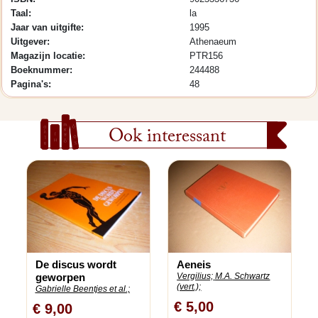
Taal:
la
Jaar van uitgifte:
1995
Uitgever:
Athenaeum
Magazijn locatie:
PTR156
Boeknummer:
244488
Pagina's:
48
Ook interessant
De discus wordt
Aeneis
geworpen
Vergilius;
M.A. Schwartz
(vert.);
Gabrielle Beentjes et al.;
€ 5,00
€ 9,00