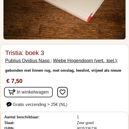
Tristia: boek 3
Publius Ovidius Naso ;
Wiebe Hogendoorn (vert., toel.);
gebonden met linnen rug, met omslag, leeslint, vrijwel als nieuw
€ 7,50
favorite_border
In winkelwagen
Gratis verzending > 25€ (NL)
Aantal beschikbaar:
1
Staat:
Zeer goed
ISBN:
9025336736