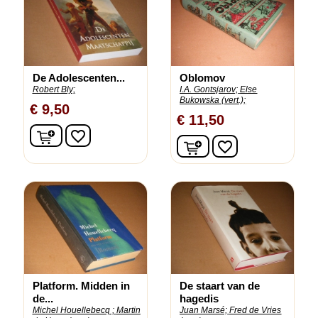
De Adolescenten...
Oblomov
Robert Bly;
I.A. Gontsjarov;
Else
Bukowska (vert.);
€ 9,50
€ 11,50
In winkelwagen
favorite_border
In winkelwagen
favorite_border
Platform. Midden in
De staart van de
de...
hagedis
Michel Houellebecq ;
Martin
Juan Marsé;
Fred de Vries