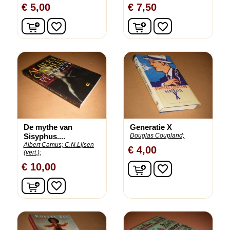
€ 5,00
€ 7,50
In winkelwagen
In winkelwagen
favorite_border
favorite_border
De mythe van
Generatie X
Sisyphus....
Douglas Coupland;
Albert Camus;
C.N.Lijsen
€ 4,00
(vert.);
In winkelwagen
€ 10,00
favorite_border
In winkelwagen
favorite_border