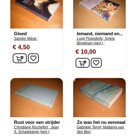
Gloed
Iemand, niemand en...
Sándor Márai ;
Luigi Pirandello;
Sylvia
Brinkman (vert,) ;
€ 4,50
€ 10,00
In winkelwagen
favorite_border
In winkelwagen
favorite_border
Rust voor een strijder
Zo was het nu eenmaal
Christiane Rochefort ;
Jean
Gabriele Tergit;
Mattanja van
A. Schalekamp (vert.);
den Bos;