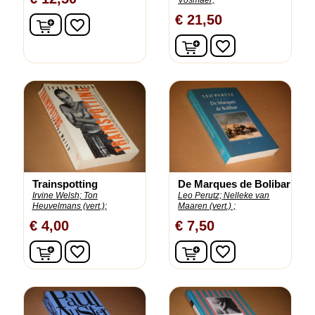
Vosmaer;
€ 21,50
In winkelwagen
favorite_border
In winkelwagen
favorite_border
Trainspotting
De Marques de Bolibar
Irvine Welsh;
Ton
Leo Perutz;
Nelleke van
Heuvelmans (vert.);
Maaren (vert.) ;
€ 4,00
€ 7,50
In winkelwagen
In winkelwagen
favorite_border
favorite_border