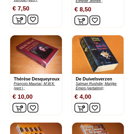
Elfriede Jelinek ;
€ 7,50
€ 8,50
In winkelwagen
In winkelwagen
favorite_border
favorite_border
Thérèse Desqueyroux
De Duivelsverzen
François Mauriac;
M.W.K.
Salman Rushdie;
Marijke
(vert.) ;
Emeis (vertaling);
€ 10,00
€ 4,00
In winkelwagen
In winkelwagen
favorite_border
favorite_border