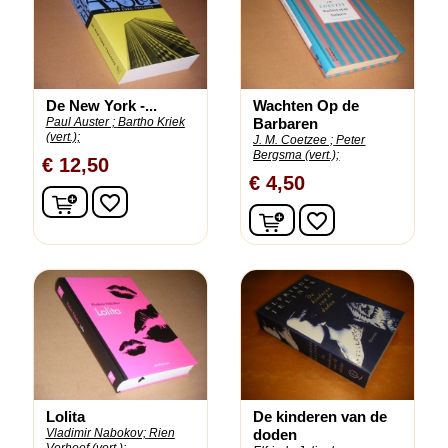
De New York -...
Wachten Op de
Paul Auster ;
Bartho Kriek
Barbaren
(vert.);
J. M. Coetzee ;
Peter
Bergsma (vert.);
€ 12,50
€ 4,50
In winkelwagen
favorite_border
In winkelwagen
favorite_border
Lolita
De kinderen van de
Vladimir Nabokov;
Rien
doden
Verhoef (vert.);