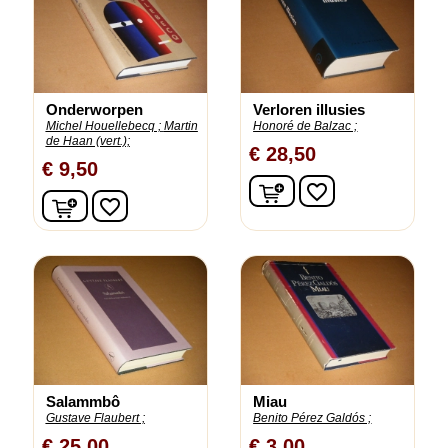
Onderworpen
Verloren illusies
Michel Houellebecq ;
Martin
Honoré de Balzac ;
de Haan (vert.);
€ 28,50
€ 9,50
In winkelwagen
favorite_border
In winkelwagen
favorite_border
Salammbô
Miau
Gustave Flaubert ;
Benito Pérez Galdós ;
€ 25,00
€ 3,00