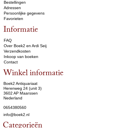
Bestellingen
Adressen
Persoonlijke gegevens
Favorieten
Informatie
arrow_drop_down
FAQ
Over Boek2 en Ardi Seij
Verzendkosten
Inkoop van boeken
Contact
Winkel informatie
arrow_drop_down
Boek2 Antiquariaat
Herenweg 24 (unit 3)
3602 AP Maarssen
Nederland
0654380560
info@boek2.nl
Categorieën