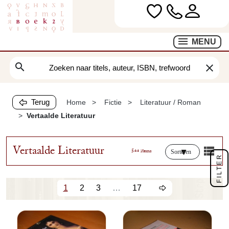
MENU
search
clear
Terug
Home
Fictie
Literatuur / Roman
Vertaalde Literatuur
Vertaalde Literatuur
544 items
Sorteren
FILTER
1
2
3
…
17