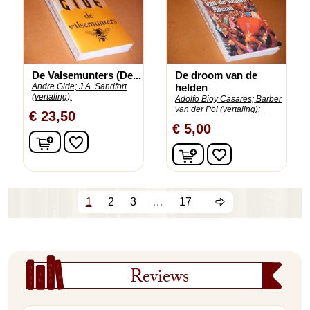
De Valsemunters (De...
De droom van de
Andre Gide;
J.A. Sandfort
helden
(vertaling);
Adolfo Bioy Casares;
Barber
van der Pol (vertaling);
€ 23,50
€ 5,00
In winkelwagen
favorite_border
In winkelwagen
favorite_border
1
2
3
…
17
Reviews