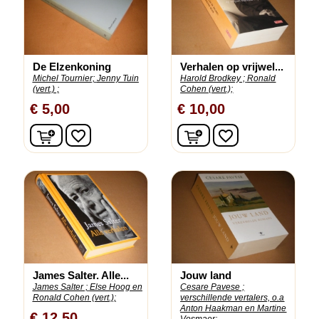
De Elzenkoning
Verhalen op vrijwel...
Michel Tournier;
Jenny Tuin
Harold Brodkey ;
Ronald
(vert.) ;
Cohen (vert.);
€ 5,00
€ 10,00
In winkelwagen
In winkelwagen
favorite_border
favorite_border
James Salter. Alle...
Jouw land
James Salter ;
Else Hoog en
Cesare Pavese ;
Ronald Cohen (vert.);
verschillende vertalers, o.a
Anton Haakman en Martine
€ 12,50