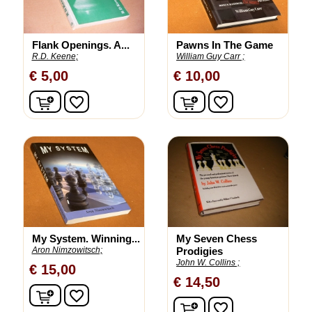
Flank Openings. A...
Pawns In The Game
R.D. Keene;
William Guy Carr ;
€ 5,00
€ 10,00
In winkelwagen
In winkelwagen
favorite_border
favorite_border
My System. Winning...
My Seven Chess
Aron Nimzowitsch;
Prodigies
John W. Collins ;
€ 15,00
€ 14,50
In winkelwagen
favorite_border
In winkelwagen
favorite_border