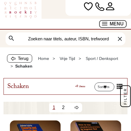
MENU
search
clear
Terug
Home
Vrije Tijd
Sport / Denksport
Schaken
Schaken
49 items
Sorteren
FILTER
1
2