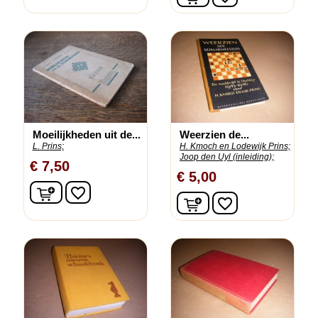
Moeilijkheden uit de...
Weerzien de...
L. Prins;
H. Kmoch en Lodewijk Prins;
Joop den Uyl (inleiding);
€ 7,50
€ 5,00
In winkelwagen
favorite_border
In winkelwagen
favorite_border