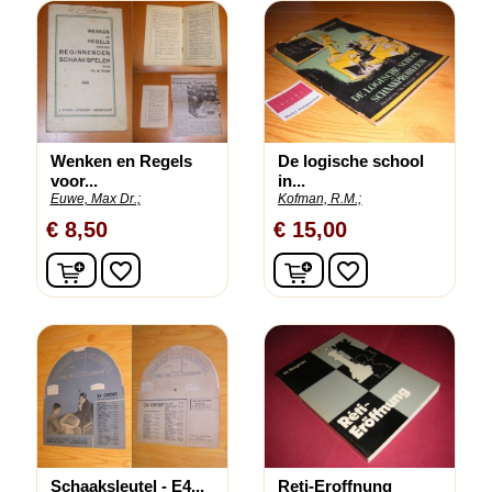
Wenken en Regels
De logische school
voor...
in...
Euwe, Max Dr.;
Kofman, R.M.;
€ 8,50
€ 15,00
In winkelwagen
In winkelwagen
favorite_border
favorite_border
Schaaksleutel - E4...
Reti-Eroffnung