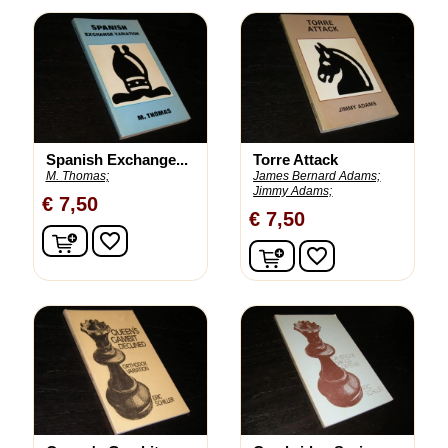
Spanish Exchange...
Torre Attack
M. Thomas;
James Bernard Adams;
Jimmy Adams;
€ 7,50
€ 7,50
In winkelwagen
favorite_border
In winkelwagen
favorite_border