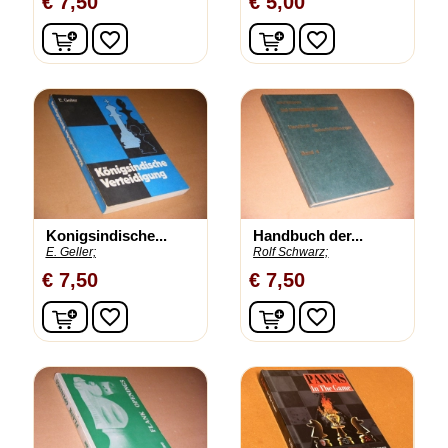
€ 7,50
€ 5,00
In winkelwagen
In winkelwagen
favorite_border
favorite_border
Konigsindische...
Handbuch der...
E. Geller;
Rolf Schwarz;
€ 7,50
€ 7,50
In winkelwagen
In winkelwagen
favorite_border
favorite_border