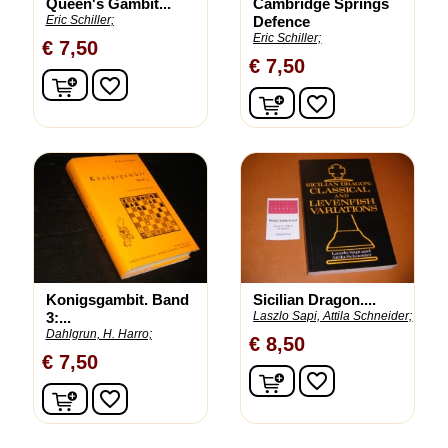
Queen's Gambit...
Cambridge Springs
Eric Schiller;
Defence
Eric Schiller;
€ 7,50
€ 7,50
In winkelwagen
favorite_border
In winkelwagen
favorite_border
Konigsgambit. Band
Sicilian Dragon....
3:...
Laszlo Sapi, Attila Schneider;
Dahlgrun, H. Harro;
€ 8,50
€ 7,50
In winkelwagen
favorite_border
In winkelwagen
favorite_border