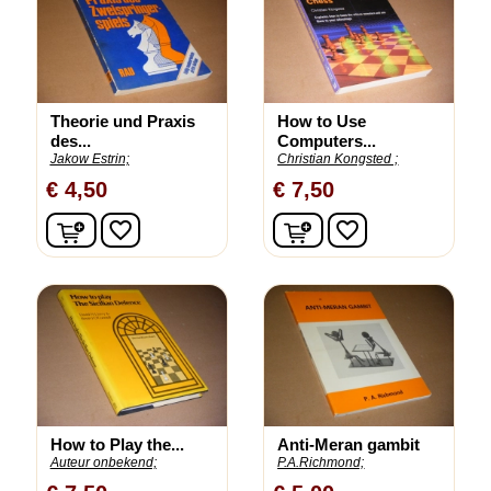
Theorie und Praxis
How to Use
des...
Computers...
Jakow Estrin;
Christian Kongsted ;
€ 4,50
€ 7,50
In winkelwagen
In winkelwagen
favorite_border
favorite_border
How to Play the...
Anti-Meran gambit
Auteur onbekend;
P.A.Richmond;