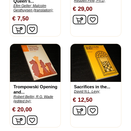
Queen's...
Reuben Fine, Ph.D;
Efim Geller;
Malcolm
€ 29,00
Gesthuysen (translation);
In winkelwagen
€ 7,50
favorite_border
In winkelwagen
favorite_border
Trompowski Opening
Sacrifices in the...
and...
David N.L. Levy;
Robert Bellin;
R.G. Wade
€ 12,50
(edited by);
In winkelwagen
€ 20,00
favorite_border
In winkelwagen
favorite_border