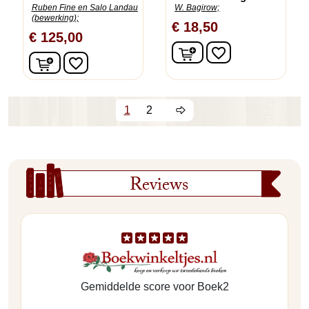
Ruben Fine en Salo Landau
W. Bagirow;
(bewerking);
€ 18,50
€ 125,00
In winkelwagen
favorite_border
In winkelwagen
favorite_border
1
2
Reviews
Gemiddelde score voor Boek2