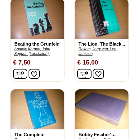
Beating the Grunfeld
The Lion. The Black...
Anatoly Karpov;
John
Rekom, Jerry van;
Leo
Sugden (translation);
Janssen;
€ 7,50
€ 15,00
In winkelwagen
In winkelwagen
favorite_border
favorite_border
The Complete
Bobby Fischer's...