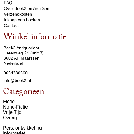
FAQ
Over Boek2 en Ardi Seij
Verzendkosten
Inkoop van boeken
Contact
Winkel informatie
arrow_drop_down
Boek2 Antiquariaat
Herenweg 24 (unit 3)
3602 AP Maarssen
Nederland
0654380560
info@boek2.nl
Categorieën
Fictie
None-Fictie
Vrije Tijd
Overig
Pers. ontwikkeling
Informatief