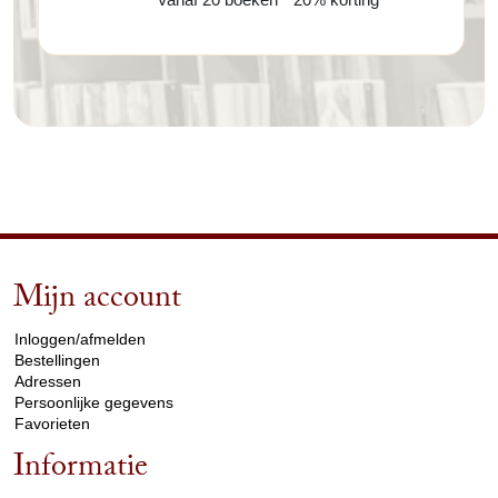
Mijn account
arrow_drop_down
Inloggen/afmelden
Bestellingen
Adressen
Persoonlijke gegevens
Favorieten
Informatie
arrow_drop_down