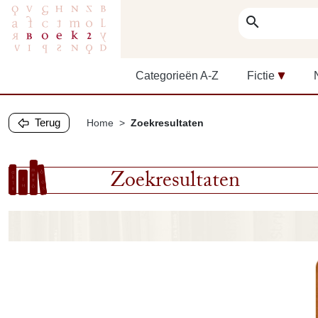
search
Categorieën A-Z
Fictie
Terug
Home
Zoekresultaten
Zoekresultaten