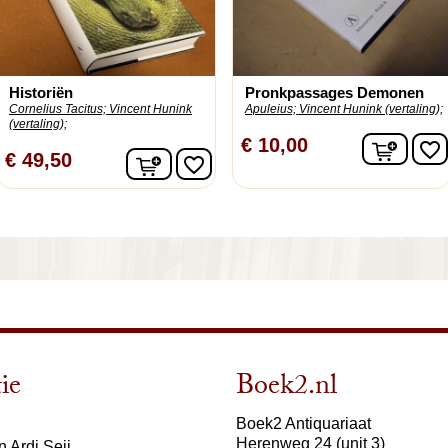
Historiën
Pronkpassages Demonen
Cornelius Tacitus;
Vincent Hunink
Apuleius;
Vincent Hunink (vertaling);
(vertaling);
In wi
€ 10,00
favorite_border
In winkelwagen
€ 49,50
favorite_border
ie
Boek2.nl
Boek2 Antiquariaat
Herenweg 24 (unit 3)
 Ardi Seij