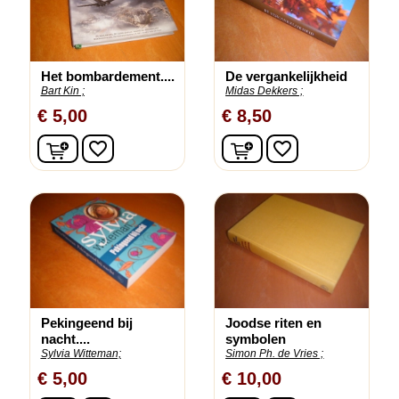
Het bombardement....
De vergankelijkheid
Bart Kin ;
Midas Dekkers ;
€ 5,00
€ 8,50
In winkelwagen
In winkelwagen
favorite_border
favorite_border
Pekingeend bij
Joodse riten en
nacht....
symbolen
Sylvia Witteman;
Simon Ph. de Vries ;
€ 5,00
€ 10,00