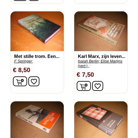
Met stille trom. Een...
Karl Marx, zijn leven...
F. Springer;
Isaiah Berlin;
Elise Marijns
(vert.) ;
€ 8,50
€ 7,50
In winkelwagen
favorite_border
In winkelwagen
favorite_border