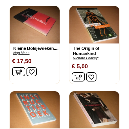
Kleine Bolsjewieken....
The Origin of
Nop Maas;
Humankind
Richard Leakey;
€ 17,50
€ 5,00
In winkelwagen
favorite_border
In winkelwagen
favorite_border