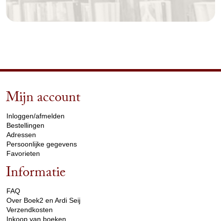
Mijn account
arrow_drop_down
Inloggen/afmelden
Bestellingen
Adressen
Persoonlijke gegevens
Favorieten
Informatie
arrow_drop_down
FAQ
Over Boek2 en Ardi Seij
Verzendkosten
Inkoop van boeken