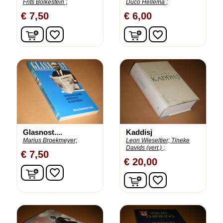
Frits Bolkestein ;
Duco Hellema ;
€ 7,50
€ 6,00
In winkelwagen
In winkelwagen
favorite_border
favorite_border
Glasnost....
Kaddisj
Marius Broekmeyer;
Leon Wieseltier;
Tineke
Davids (vert.) ;
€ 7,50
€ 20,00
In winkelwagen
favorite_border
In winkelwagen
favorite_border