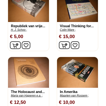
Republiek van vrije...
Visual Thinking for...
H. J. Schoo ;
Colin Ware ;
€ 5,00
€ 15,00
In winkelwagen
In winkelwagen
favorite_border
favorite_border
The Holocaust and...
In Amerika
Maria van Haperen e.a. ;
Maarten van Rossem ;
€ 12,50
€ 10,00