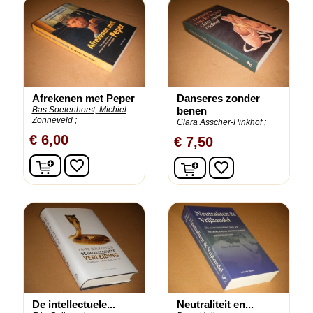
Afrekenen met Peper
Danseres zonder
Bas Soetenhorst;
Michiel
benen
Zonneveld ;
Clara Asscher-Pinkhof ;
€ 6,00
€ 7,50
In winkelwagen
In winkelwagen
favorite_border
favorite_border
De intellectuele...
Neutraliteit en...