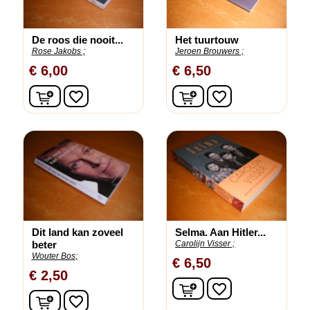
De roos die nooit...
Het tuurtouw
Rose Jakobs ;
Jeroen Brouwers ;
€ 6,00
€ 6,50
In winkelwagen
In winkelwagen
favorite_border
favorite_border
Dit land kan zoveel
Selma. Aan Hitler...
beter
Carolijn Visser ;
Wouter Bos;
€ 6,50
€ 2,50
In winkelwagen
favorite_border
In winkelwagen
favorite_border