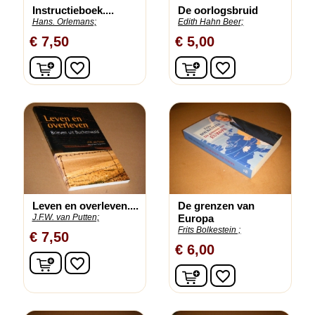
Instructieboek....
De oorlogsbruid
Hans. Orlemans;
Edith Hahn Beer;
€ 7,50
€ 5,00
In winkelwagen
In winkelwagen
favorite_border
favorite_border
Leven en overleven....
De grenzen van
J.F.W. van Putten;
Europa
Frits Bolkestein ;
€ 7,50
€ 6,00
In winkelwagen
favorite_border
In winkelwagen
favorite_border