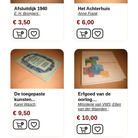
Afsluitdijk 1940
Het Achterhuis
E. H. Brongers ;
Anne Frank;
€ 3,50
€ 6,00
In winkelwagen
In winkelwagen
favorite_border
favorite_border
De toegepaste
Erfgoed van de
kunsten...
oorlog....
Karel Wasch;
Ministerie van VWS;
Ellen
van der Waerden ;
€ 9,50
€ 10,00
In winkelwagen
favorite_border
In winkelwagen
favorite_border