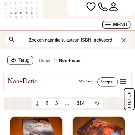
MENU
search
clear
Terug
Home
Non-Fictie
Non-Fictie
10036 items
Sorteren
FILTER
1
2
3
…
314