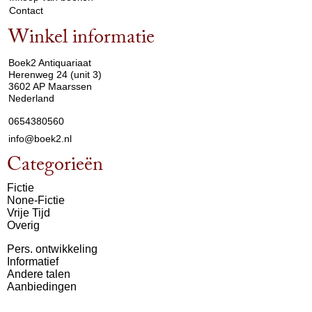
Contact
Winkel informatie
arrow_drop_down
Boek2 Antiquariaat
Herenweg 24 (unit 3)
3602 AP Maarssen
Nederland
0654380560
info@boek2.nl
Categorieën
Fictie
None-Fictie
Vrije Tijd
Overig
Pers. ontwikkeling
Informatief
Andere talen
Aanbiedingen