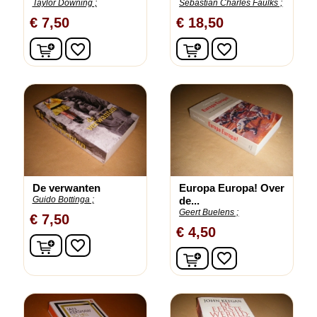
Taylor Downing ;
Sebastian Charles Faulks ;
€ 7,50
€ 18,50
In winkelwagen
In winkelwagen
favorite_border
favorite_border
De verwanten
Europa Europa! Over
Guido Bottinga ;
de...
Geert Buelens ;
€ 7,50
€ 4,50
In winkelwagen
favorite_border
In winkelwagen
favorite_border