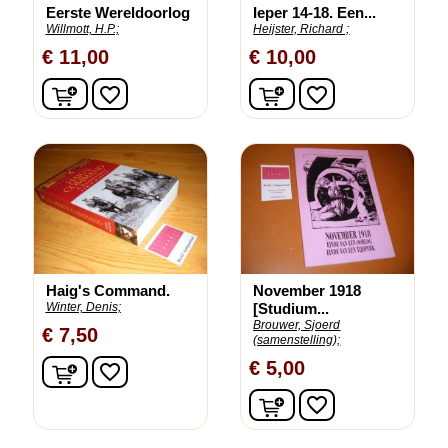
Eerste Wereldoorlog
Ieper 14-18. Een...
Willmott, H.P.;
Heijster, Richard ;
€ 11,00
€ 10,00
In winkelwagen
In winkelwagen
favorite_border
favorite_border
Haig's Command.
November 1918
Winter, Denis;
[Studium...
Brouwer, Sjoerd
€ 7,50
(samenstelling);
In winkelwagen
€ 5,00
favorite_border
In winkelwagen
favorite_border