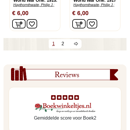
World War One: 1915.
World War One: 1917
Haythornthwaite, Philip J.;
Haythornthwaite, Philip J.;
€ 6,00
€ 6,00
In winkelwagen
In winkelwagen
favorite_border
favorite_border
1
2
Reviews
Gemiddelde score voor Boek2