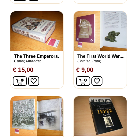
The Three Emperors.
The First World War....
Carter, Miranda;
Cornish, Paul;
€ 15,00
€ 9,00
In winkelwagen
In winkelwagen
favorite_border
favorite_border