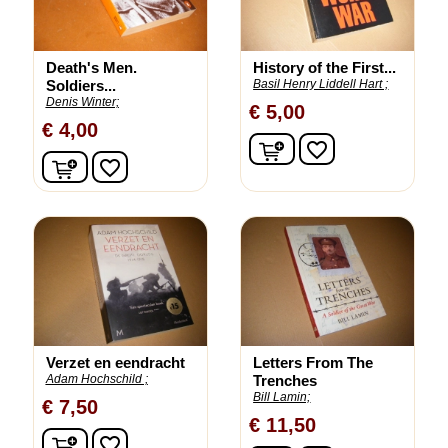
Death's Men.
History of the First...
Soldiers...
Basil Henry Liddell Hart ;
Denis Winter;
€ 5,00
€ 4,00
In winkelwagen
favorite_border
In winkelwagen
favorite_border
Verzet en eendracht
Letters From The
Adam Hochschild ;
Trenches
Bill Lamin;
€ 7,50
€ 11,50
In winkelwagen
favorite_border