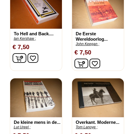
To Hell and Back....
De Eerste
Ian Kershaw ;
Wereldoorlog...
John Keegan ;
€ 7,50
€ 7,50
In winkelwagen
favorite_border
In winkelwagen
favorite_border
De kleine mens in de...
Overkant. Moderne...
Lut Ureel ;
Tom Lanoye ;