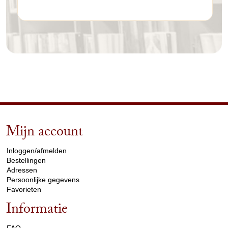
Mijn account
arrow_drop_down
Inloggen/afmelden
Bestellingen
Adressen
Persoonlijke gegevens
Favorieten
Informatie
arrow_drop_down