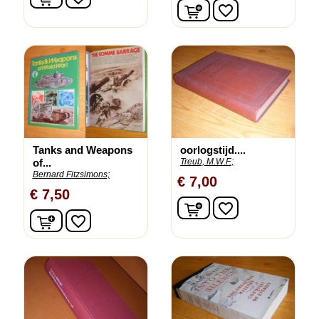
In winkelwagen
favorite_border
Tanks and Weapons
oorlogstijd....
of...
Treub, M.W.F.;
Bernard Fitzsimons;
€ 7,00
€ 7,50
In winkelwagen
favorite_border
In winkelwagen
favorite_border