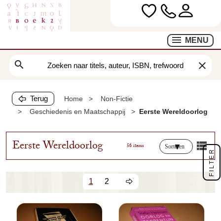
MENU
search
clear
Terug
Home
Non-Fictie
Geschiedenis en Maatschappij
Eerste Wereldoorlog
Eerste Wereldoorlog
56 items
Sorteren
FILTER
1
2