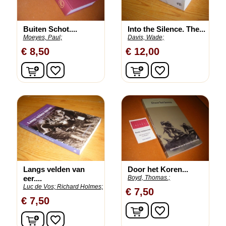
Buiten Schot....
Into the Silence. The...
Moeyes, Paul;
Davis, Wade;
€ 8,50
€ 12,00
In winkelwagen
In winkelwagen
favorite_border
favorite_border
Langs velden van
Door het Koren...
eer....
Boyd, Thomas.;
Luc de Vos;
Richard Holmes;
€ 7,50
€ 7,50
In winkelwagen
favorite_border
In winkelwagen
favorite_border