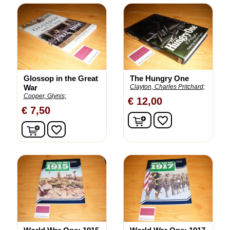
Glossop in the Great
The Hungry One
War
Clayton, Charles Pritchard;
Cooper, Glynis;
€ 12,00
€ 7,50
In winkelwagen
favorite_border
In winkelwagen
favorite_border