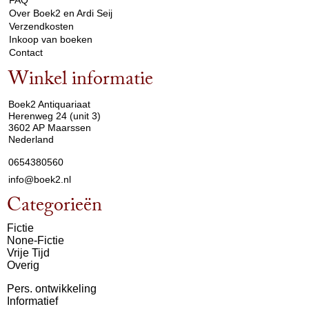
FAQ
Over Boek2 en Ardi Seij
Verzendkosten
Inkoop van boeken
Contact
Winkel informatie
arrow_drop_down
Boek2 Antiquariaat
Herenweg 24 (unit 3)
3602 AP Maarssen
Nederland
0654380560
info@boek2.nl
Categorieën
Fictie
None-Fictie
Vrije Tijd
Overig
Pers. ontwikkeling
Informatief