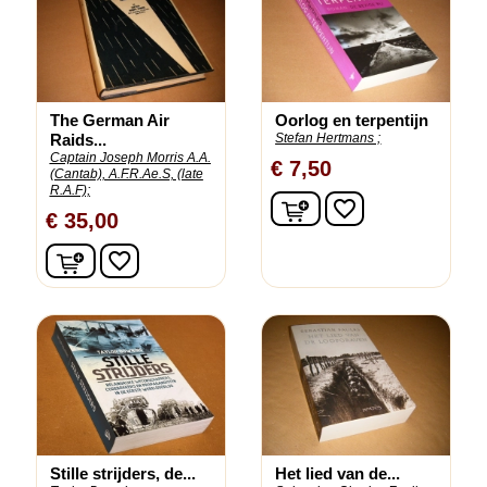
The German Air
Oorlog en terpentijn
Raids...
Stefan Hertmans ;
Captain Joseph Morris A.A.
€ 7,50
(Cantab), A.F.R.Ae.S, (late
R.A.F);
In winkelwagen
favorite_border
€ 35,00
In winkelwagen
favorite_border
Stille strijders, de...
Het lied van de...