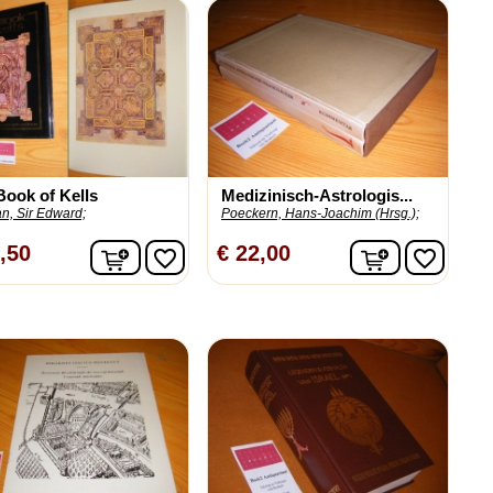
Book of Kells
Medizinisch-Astrologis...
an, Sir Edward;
Poeckern, Hans-Joachim (Hrsg.);
n
In winkelwagen
In winkelw
,50
€ 22,00
favorite_border
favorite_border