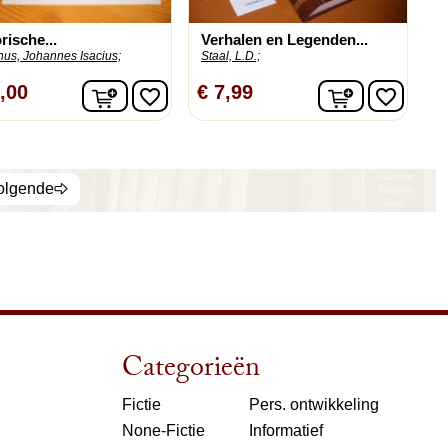
rische...
Verhalen en Legenden...
us, Johannes Isacius;
Staal, L.D.;
n
In winkelwagen
In winkelw
,00
€ 7,99
favorite_border
favorite_border
olgende
Categorieën
Fictie
Pers. ontwikkeling
None-Fictie
Informatief