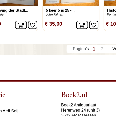
ing der Stadt...
5 keer 5 is 25 -...
Histo
nier;
John Milner;
Pontan
In winkelwagen
In winkelwage
0
€ 35,00
€ 10
favorite_border
favorite_border
1
2
V
ie
Boek2.nl
Boek2 Antiquariaat
Herenweg 24 (unit 3)
 Ardi Seij
3602 AP Maarssen