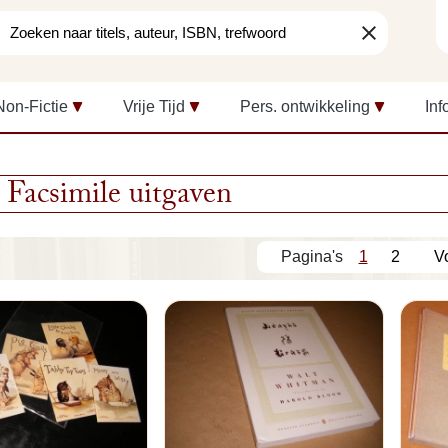
clear
Non-Fictie
Vrije Tijd
Pers. ontwikkeling
Inf
Facsimile uitgaven
1
2
V