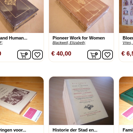
 and Human...
Pioneer Work for Women
Bloe
F.;
Blackwell, Elizabeth;
Vries,
In winkelwagen
In winkelwage
0
€ 40,00
€ 6,
favorite_border
favorite_border
ngen voor...
Historie der Stad en...
Fami