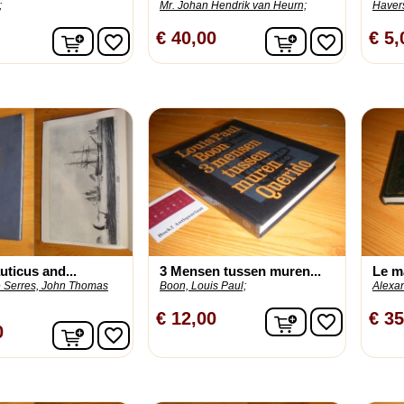
;
Mr. Johan Hendrik van Heurn;
Havers
In winkelwagen
In winkelwage
€ 40,00
€ 5,
favorite_border
favorite_border
uticus and...
3 Mensen tussen muren...
Le ma
 Serres, John Thomas
Boon, Louis Paul;
Alexan
In winkelwage
€ 12,00
€ 35
favorite_border
In winkelwagen
0
favorite_border