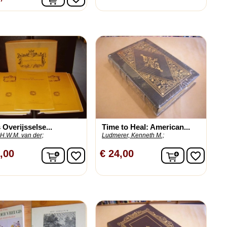
 Overijsselse...
Time to Heal: American...
H.W.M. van der;
Ludmerer, Kenneth M.;
n
In winkelwagen
In winkelw
,00
€ 24,00
favorite_border
favorite_border