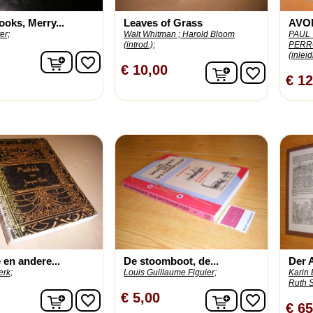
ooks, Merry...
Leaves of Grass
AVO
er;
Walt Whitman ;
Harold Bloom
PAUL 
(introd.);
PERR
(inleid
In winkelwagen
favorite_border
In winkelwage
€ 10,00
favorite_border
€ 12
 en andere...
De stoomboot, de...
Der A
erk;
Louis Guillaume Figuier;
Karin 
Ruth S
In winkelwagen
In winkelwage
€ 5,00
favorite_border
favorite_border
€ 65