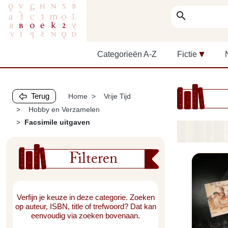
search
Categorieën A-Z
Fictie
Terug
Home
Vrije Tijd
Hobby en Verzamelen
Facsimile uitgaven
Filteren
Verfijn je keuze in deze categorie. Zoeken
op auteur, ISBN, title of trefwoord? Dat kan
eenvoudig via zoeken bovenaan.