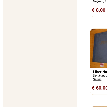
Heijnen, J.
€ 8,00
Liber Na
Dominique
Serres;
€ 60,0