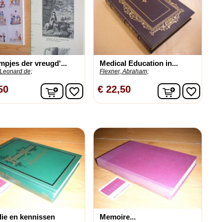
mpjes der vreugd'...
Medical Education in...
 Leonard de;
Flexner, Abraham;
n
In winkelwagen
In winkelw
50
€ 22,50
favorite_border
favorite_border
lie en kennissen
Memoire...