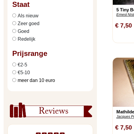
Staat
5 Tiny B
Ernest Nist
Als nieuw
Zeer goed
€ 7,50
Goed
Redelijk
Prijsrange
€2-5
€5-10
meer dan 10 euro
Reviews
Mathilde
Jacques P
€ 7,50