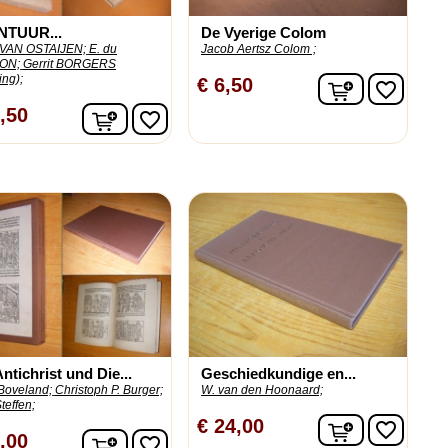
NTUUR...
De Vyerige Colom
VAN OSTAIJEN;
E. du
Jacob Aertsz Colom ;
ON;
Gerrit BORGERS
ing);
In winkelw
€ 6,50
favorite_border
n
In winkelwagen
,50
favorite_border
ntichrist und Die...
Geschiedkundige en...
Boveland;
Christoph P. Burger;
W. van den Hoonaard;
teffen;
n
In winkelw
€ 24,00
favorite_border
In winkelwagen
,00
favorite_border