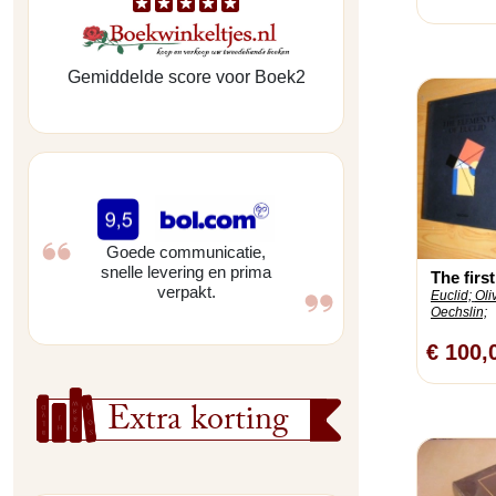
Gemiddelde score voor Boek2
Goede communicatie,
snelle levering en prima
The first
verpakt.
Euclid;
Oli
Oechslin;
€ 100,
Extra korting