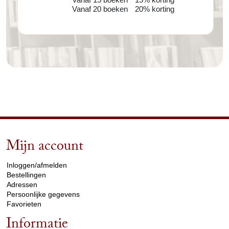
Vanaf 20 boeken
20% korting
Mijn account
arrow_drop_down
Inloggen/afmelden
Bestellingen
Adressen
Persoonlijke gegevens
Favorieten
Informatie
arrow_drop_down