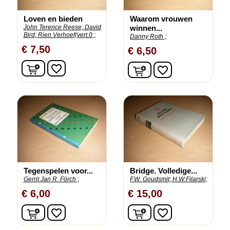
Loven en bieden
Waarom vrouwen
John Terence Reese;
David
winnen...
Bird;
Rien Verhoef(vert.0 ;
Danny Roth ;
€ 7,50
€ 6,50
In winkelwagen
In winkelwagen
favorite_border
favorite_border
Tegenspelen voor...
Bridge. Volledige...
Gerrit Jan R. Förch ;
F.W. Goudsmit;
H.W.Filarski;
€ 6,00
€ 15,00
In winkelwagen
In winkelwagen
favorite_border
favorite_border