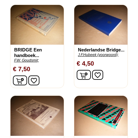
BRIDGE Een
Nederlandse Bridge...
handboek...
J.F.Hubeek (voorwoord);
F.W. Goudsmit;
€ 4,50
€ 7,50
In winkelwagen
favorite_border
In winkelwagen
favorite_border