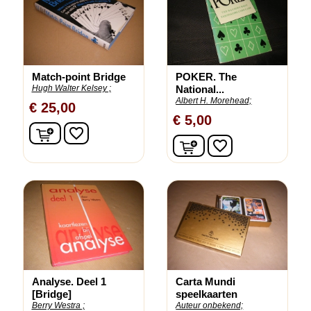
Match-point Bridge
POKER. The
Hugh Walter Kelsey ;
National...
Albert H. Morehead;
€ 25,00
€ 5,00
In winkelwagen
favorite_border
In winkelwagen
favorite_border
Analyse. Deel 1
Carta Mundi
[Bridge]
speelkaarten
Berry Westra ;
Auteur onbekend;