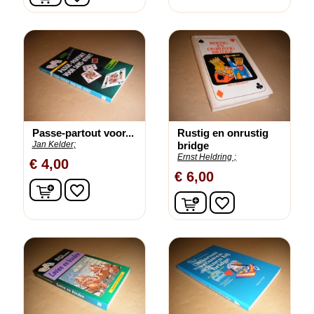
Passe-partout voor...
Rustig en onrustig
Jan Kelder;
bridge
Ernst Heldring ;
€ 4,00
€ 6,00
In winkelwagen
favorite_border
In winkelwagen
favorite_border