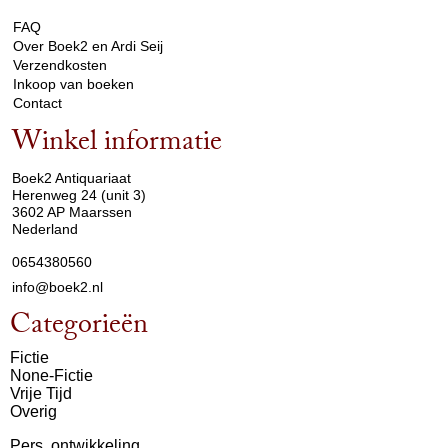
FAQ
Over Boek2 en Ardi Seij
Verzendkosten
Inkoop van boeken
Contact
Winkel informatie
arrow_drop_down
Boek2 Antiquariaat
Herenweg 24 (unit 3)
3602 AP Maarssen
Nederland
0654380560
info@boek2.nl
Categorieën
Fictie
None-Fictie
Vrije Tijd
Overig
Pers. ontwikkeling