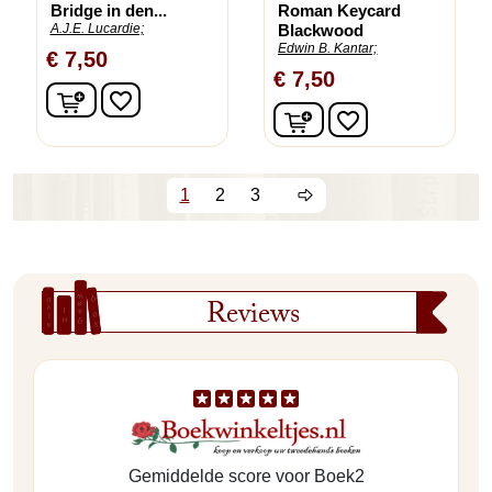
Bridge in den...
Roman Keycard
A.J.E. Lucardie;
Blackwood
Edwin B. Kantar;
€ 7,50
€ 7,50
In winkelwagen
favorite_border
In winkelwagen
favorite_border
1
2
3
Reviews
Gemiddelde score voor Boek2