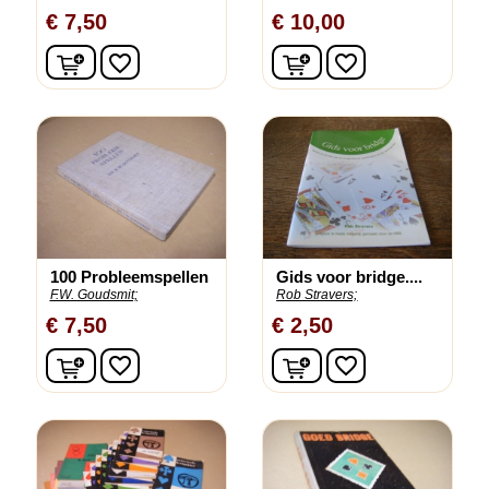
€ 7,50
€ 10,00
In winkelwagen
In winkelwagen
favorite_border
favorite_border
100 Probleemspellen
Gids voor bridge....
F.W. Goudsmit;
Rob Stravers;
€ 7,50
€ 2,50
In winkelwagen
In winkelwagen
favorite_border
favorite_border