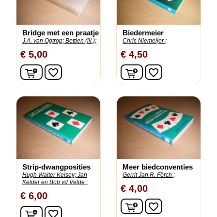
Bridge met een praatje
Biedermeier
J.A. van Ogtrop;
Bettien (ill.);
Chris Niemeijer ;
€ 5,00
€ 4,50
In winkelwagen
In winkelwagen
favorite_border
favorite_border
Strip-dwangposities
Meer biedconventies
Hugh Walter Kelsey;
Jan
Gerrit Jan R. Förch ;
Kelder en Bob vd Velde ;
€ 4,00
€ 6,00
In winkelwagen
favorite_border
In winkelwagen
favorite_border