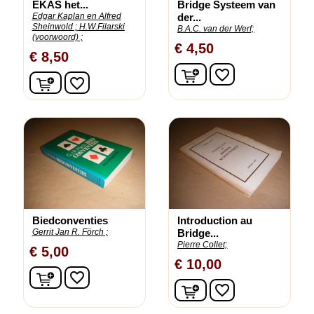
EKAS het...
Bridge Systeem van
Edgar Kaplan en Alfred
der...
Sheinwold ;
H.W.Filarski
B.A.C. van der Werf;
(voorwoord) ;
€ 4,50
€ 8,50
In winkelwagen
favorite_border
In winkelwagen
favorite_border
Biedconventies
Introduction au
Gerrit Jan R. Förch ;
Bridge...
Pierre Collet;
€ 5,00
€ 10,00
In winkelwagen
favorite_border
In winkelwagen
favorite_border