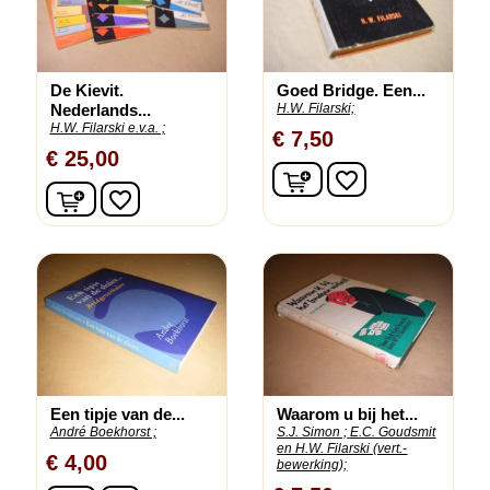
De Kievit.
Goed Bridge. Een...
Nederlands...
H.W. Filarski;
H.W. Filarski e.v.a. ;
€ 7,50
€ 25,00
In winkelwagen
favorite_border
In winkelwagen
favorite_border
Een tipje van de...
Waarom u bij het...
André Boekhorst ;
S.J. Simon ;
E.C. Goudsmit
en H.W. Filarski (vert.-
€ 4,00
bewerking);