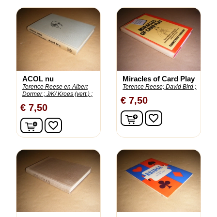
ACOL nu
Miracles of Card Play
Terence Reese en Albert
Terence Reese;
David Bird ;
Dormer ;
J/K/ Kroes (vert.) ;
€ 7,50
€ 7,50
In winkelwagen
favorite_border
In winkelwagen
favorite_border