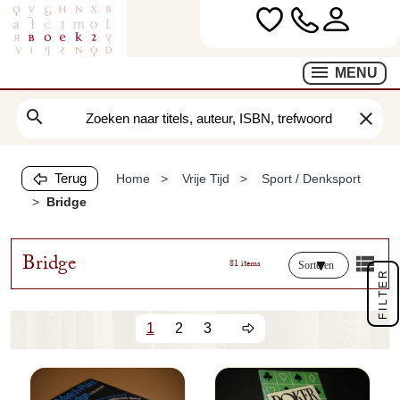
MENU
search
clear
Terug
Home
Vrije Tijd
Sport / Denksport
Bridge
Bridge
81 items
Sorteren
FILTER
1
2
3