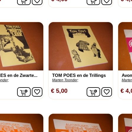
favorite_border
favorite_border
S en de Zwarte...
TOM POES en de Trillings
Avon
onder;
Marten Toonder;
Marte
In winkelwagen
In winkelwage
€ 5,00
€ 4,
favorite_border
favorite_border