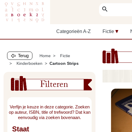
search
Categorieën A-Z
Fictie
Terug
Home
Fictie
Kinderboeken
Cartoon Strips
Filteren
Verfijn je keuze in deze categorie. Zoeken
op auteur, ISBN, title of trefwoord? Dat kan
eenvoudig via zoeken bovenaan.
Staat