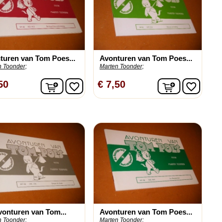
turen van Tom Poes...
Avonturen van Tom Poes...
n Toonder;
Marten Toonder;
n
In winkelwagen
In winkelw
50
€ 7,50
favorite_border
favorite_border
vonturen van Tom...
Avonturen van Tom Poes...
n Toonder;
Marten Toonder;