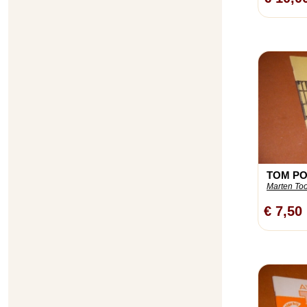
TOM POE
Marten To
€ 7,50