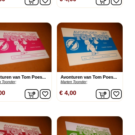
favorite_border
favorite_border
turen van Tom Poes...
Avonturen van Tom Poes...
n Toonder;
Marten Toonder;
n
In winkelwagen
In winkelw
00
€ 4,00
favorite_border
favorite_border