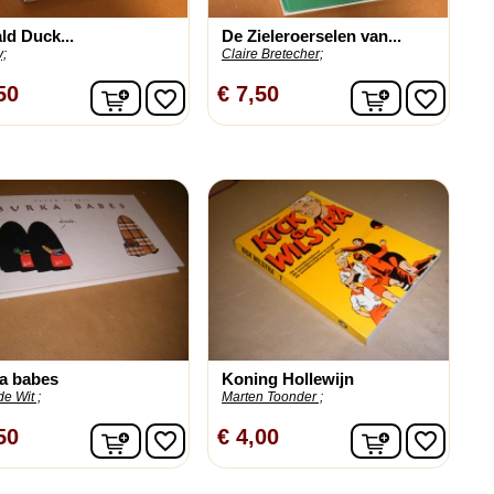
ld Duck...
De Zieleroerselen van...
y;
Claire Bretecher;
n
In winkelwagen
In winkelw
50
€ 7,50
favorite_border
favorite_border
a babes
Koning Hollewijn
de Wit ;
Marten Toonder ;
n
In winkelwagen
In winkelw
50
€ 4,00
favorite_border
favorite_border