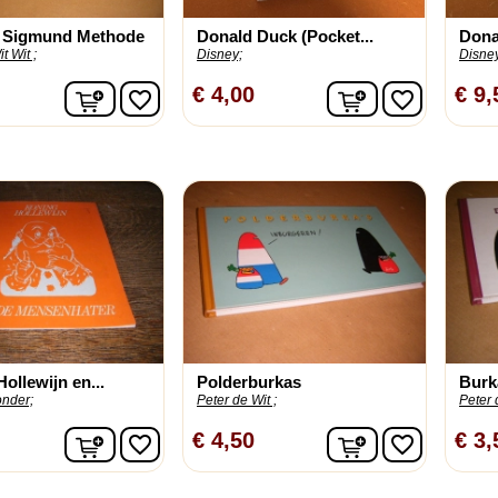
 Sigmund Methode
Donald Duck (Pocket...
Dona
t Wit ;
Disney;
Disne
In winkelwagen
In winkelwage
€ 4,00
€ 9,
favorite_border
favorite_border
ollewijn en...
Polderburkas
Burk
onder;
Peter de Wit ;
Peter 
In winkelwagen
In winkelwage
€ 4,50
€ 3,
favorite_border
favorite_border