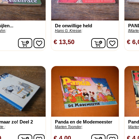
jlen...
De onwillige held
PAND
uhn;
Hans G. Kresse;
[Marte
In winkelwagen
In winkelwage
€ 13,50
€ 6,
favorite_border
favorite_border
 maar zo! Deel 2
Panda en de Modemeester
Panda
te ;
Marten Toonder;
Marte
In winkelwagen
In winkelwage
0
€ 4,00
€ 4,