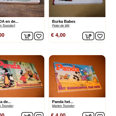
A en de...
Burka Babes
n Toonder];
Peter de Wit;
n
In winkelwagen
In winkelw
00
€ 4,00
favorite_border
favorite_border
 de...
Panda het...
n Toonder;
Marten Toonder;
n
In winkelwagen
In winkelw
00
€ 4,00