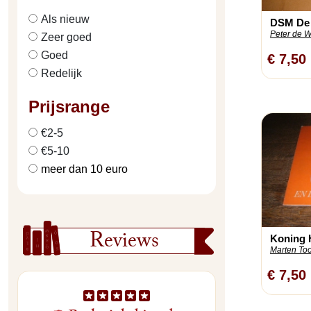
Als nieuw
DSM De
Peter de Wi
Zeer goed
Goed
€ 7,50
Redelijk
Prijsrange
€2-5
€5-10
meer dan 10 euro
Reviews
Koning H
Marten To
€ 7,50