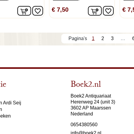
In winkelwagen
In winkelwage
€ 7,50
€ 7,
favorite_border
favorite_border
1
2
3
…
ie
Boek2.nl
Boek2 Antiquariaat
Herenweg 24 (unit 3)
 Ardi Seij
3602 AP Maarssen
n
Nederland
oeken
0654380560
info@boek2.nl