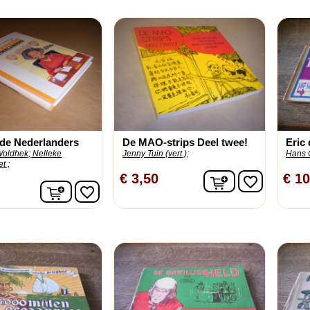
de Nederlanders
De MAO-strips Deel twee!
Eric
Woldhek;
Nelleke
Jenny Tuin (vert.);
Hans 
t ;
In winkelwage
€ 3,50
€ 10
favorite_border
In winkelwagen
favorite_border