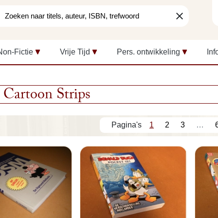
clear
Non-Fictie
Vrije Tijd
Pers. ontwikkeling
Inf
Cartoon Strips
1
2
3
…