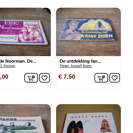
 de Noorman. De...
De untdekking fan...
G. Kresse;
Pieter Joseph Kuhn ;
n
In winkelwagen
In winkelw
,00
€ 7,50
favorite_border
favorite_border