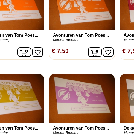
en van Tom Poes...
Avonturen van Tom Poes...
Avon
onder;
Marten Toonder;
Marte
In winkelwagen
In winkelwage
€ 7,50
€ 7,
favorite_border
favorite_border
en van Tom Poes...
Avonturen van Tom Poes...
De a
onder;
Marten Toonder;
Marte