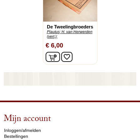
De Tweelingbroeders
Plautus;
H. van Herwerden
(vert.);
€ 6,00
In winkelwagen
favorite_border
Mijn account
arrow_drop_down
Inloggen/afmelden
Bestellingen