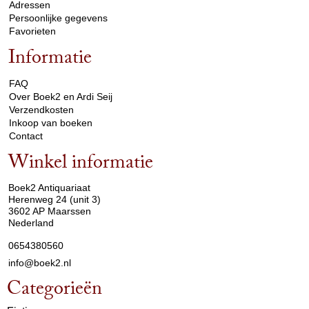
Adressen
Persoonlijke gegevens
Favorieten
Informatie
arrow_drop_down
FAQ
Over Boek2 en Ardi Seij
Verzendkosten
Inkoop van boeken
Contact
Winkel informatie
arrow_drop_down
Boek2 Antiquariaat
Herenweg 24 (unit 3)
3602 AP Maarssen
Nederland
0654380560
info@boek2.nl
Categorieën