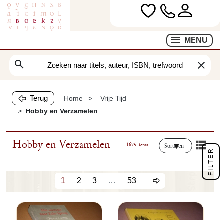
MENU
search
clear
Terug
Home
Vrije Tijd
Hobby en Verzamelen
Hobby en Verzamelen
1675 items
Sorteren
FILTER
1
2
3
…
53