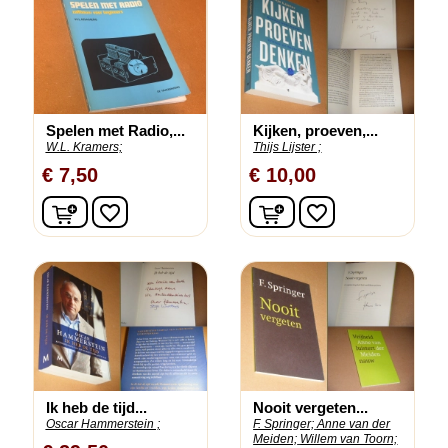
Spelen met Radio,...
Kijken, proeven,...
W.L. Kramers;
Thijs Lijster ;
€ 7,50
€ 10,00
In winkelwagen
In winkelwagen
favorite_border
favorite_border
Ik heb de tijd...
Nooit vergeten...
Oscar Hammerstein ;
F. Springer;
Anne van der
Meiden;
Willem van Toorn;