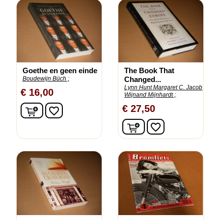
Goethe en geen einde
The Book That
Boudewijn Büch ;
Changed...
Lynn Hunt Margaret C. Jacob
€ 16,00
Wijnand Mijnhardt ;
In winkelwagen
€ 27,50
favorite_border
In winkelwagen
favorite_border