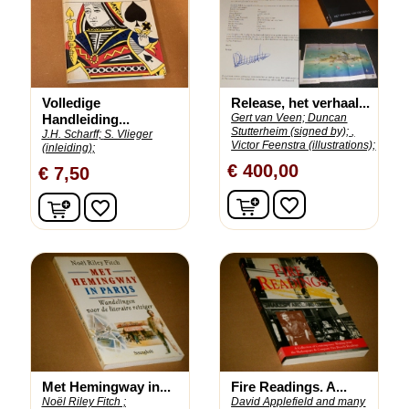
Volledige
Release, het verhaal...
Handleiding...
Gert van Veen;
Duncan
Stutterheim (signed by);
,
J.H. Scharff;
S. Vlieger
Victor Feenstra (illustrations);
(inleiding);
€ 400,00
€ 7,50
In winkelwagen
In winkelwagen
favorite_border
favorite_border
Met Hemingway in...
Fire Readings. A...
Noël Riley Fitch ;
David Applefield and many