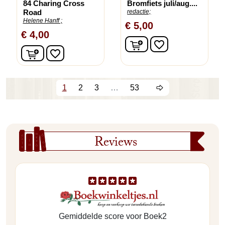
84 Charing Cross
Bromfiets juli/aug....
Road
redactie;
Helene Hanff ;
€ 5,00
€ 4,00
In winkelwagen
favorite_border
In winkelwagen
favorite_border
1
2
3
…
53
Reviews
Gemiddelde score voor Boek2