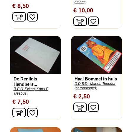
others;
€ 8,50
€ 10,00
In winkelwagen
favorite_border
In winkelwagen
favorite_border
De Renildis
Haal Bommel in huis
Handpers...
D.D.B.D.;
Marten Toonder
(chronologie);
R.E.O. Ekkart;
Karel F.
Treebus ;
€ 2,50
€ 7,50
In winkelwagen
favorite_border
In winkelwagen
favorite_border