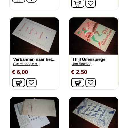
In winkelwagen
favorite_border
Verbannen naar het...
Thijl Uilenspiegel
Etty mulder, e.a. ;
Jan Blokker;
€ 6,00
€ 2,50
In winkelwagen
In winkelwagen
favorite_border
favorite_border