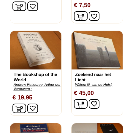
In winkelwagen
€ 7,50
favorite_border
In winkelwagen
favorite_border
The Bookshop of the
Zoekend naar het
World
Licht...
Andrew Pettegree;
Arthur der
Willem G. van de Hulst;
Weduwen ;
€ 45,00
€ 19,95
In winkelwagen
favorite_border
In winkelwagen
favorite_border