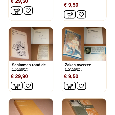
€ 29,50
€ 9,50
In winkelwagen
favorite_border
In winkelwagen
favorite_border
Schimmen rond de...
Zaken overzee...
F. Springer;
F. Springer ;
€ 29,90
€ 9,50
In winkelwagen
In winkelwagen
favorite_border
favorite_border