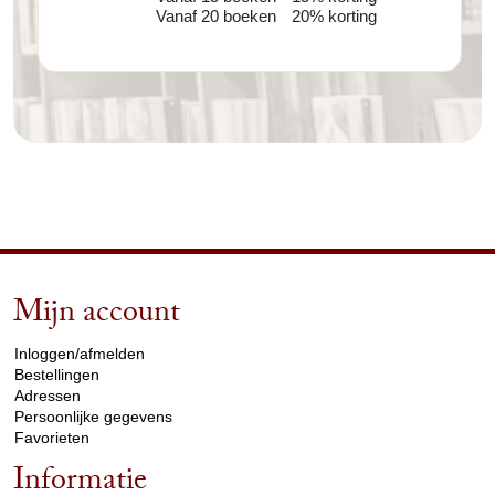
Vanaf 20 boeken
20% korting
Mijn account
arrow_drop_down
Inloggen/afmelden
Bestellingen
Adressen
Persoonlijke gegevens
Favorieten
Informatie
arrow_drop_down