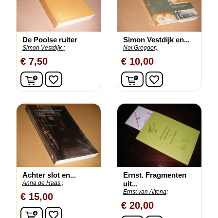
De Poolse ruiter
Simon Vestdijk en...
Simon Vestdijk ;
Nol Gregoor;
€ 7,50
€ 10,00
In winkelwagen
In winkelwagen
favorite_border
favorite_border
Achter slot en...
Ernst. Fragmenten
Anna de Haas ;
uit...
Ernst van Altena;
€ 15,00
€ 20,00
In winkelwagen
favorite_border