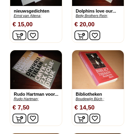
nieuwsgedichten
Dolphins love our...
Ernst van Altena;
Betty Brothers Rein;
€ 15,00
€ 20,00
In winkelwagen
In winkelwagen
favorite_border
favorite_border
Rudo Hartman voor...
Bibliotheken
Rudo Hartman;
Boudewijn Büch ;
€ 7,50
€ 14,50
In winkelwagen
In winkelwagen
favorite_border
favorite_border