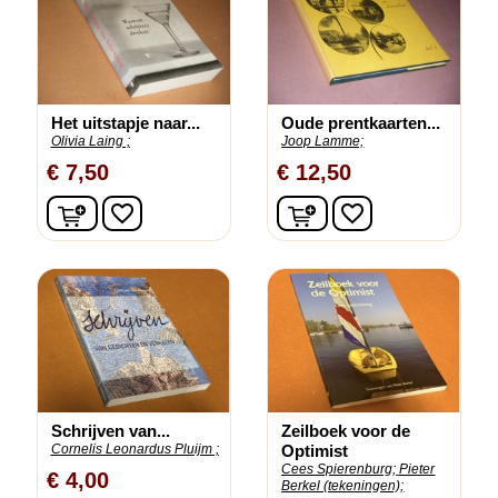
Het uitstapje naar...
Oude prentkaarten...
Olivia Laing ;
Joop Lamme;
€ 7,50
€ 12,50
In winkelwagen
In winkelwagen
favorite_border
favorite_border
Schrijven van...
Zeilboek voor de
Cornelis Leonardus Pluijm ;
Optimist
Cees Spierenburg;
Pieter
€ 4,00
Berkel (tekeningen);