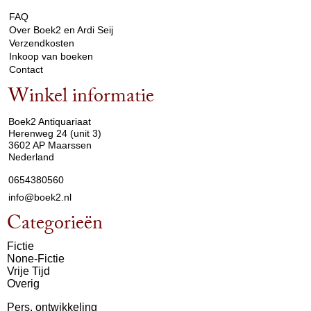
FAQ
Over Boek2 en Ardi Seij
Verzendkosten
Inkoop van boeken
Contact
Winkel informatie
arrow_drop_down
Boek2 Antiquariaat
Herenweg 24 (unit 3)
3602 AP Maarssen
Nederland
0654380560
info@boek2.nl
Categorieën
Fictie
None-Fictie
Vrije Tijd
Overig
Pers. ontwikkeling