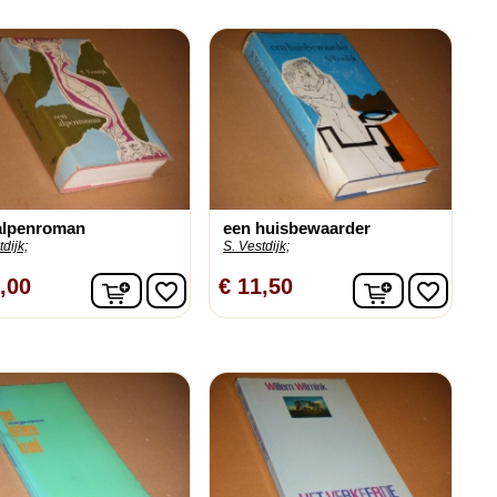
alpenroman
een huisbewaarder
dijk;
S. Vestdijk;
n
In winkelwagen
In winkelw
,00
€ 11,50
favorite_border
favorite_border