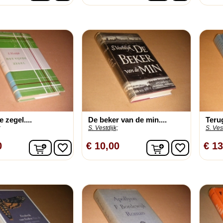
e zegel....
De beker van de min....
Teru
;
S. Vestdijk;
S. Vest
In winkelwagen
In winkelwage
0
€ 10,00
€ 13
favorite_border
favorite_border