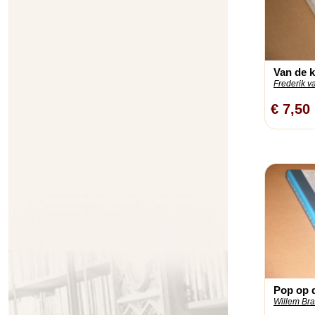
Van de k
Frederik v
€ 7,50
Pop op d
Willem Br