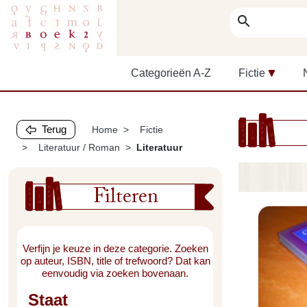
search
Categorieën A-Z
Fictie
Terug
Home
Fictie
Literatuur / Roman
Literatuur
Filteren
Verfijn je keuze in deze categorie. Zoeken
op auteur, ISBN, title of trefwoord? Dat kan
eenvoudig via zoeken bovenaan.
Staat