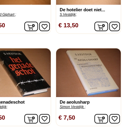
De hotelier doet niet...
 Giphart ;
S.Vestdijk;
n
In winkelwagen
In winkelw
50
€ 13,50
favorite_border
favorite_border
genadeschot
De aeolusharp
dijk;
Simon Vestdijk ;
n
In winkelwagen
In winkelw
50
€ 7,50
favorite_border
favorite_border