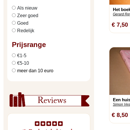
Als nieuw
Het boek
Gerard Rev
Zeer goed
Goed
€ 7,50
Redelijk
Prijsrange
€1-5
€5-10
meer dan 10 euro
Reviews
Een hui
Simon Vest
€ 8,50