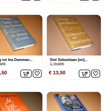
g tot Ina Damman...
Sint Sebastiaan [en]...
dijk;
S. Vestdijk;
n
In winkelwagen
In winkelw
,50
€ 13,50
favorite_border
favorite_border