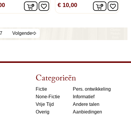
n
In winkelwagen
In winkelw
00
€ 10,00
favorite_border
favorite_border
7
Volgende
Categorieën
Fictie
Pers. ontwikkeling
None-Fictie
Informatief
Vrije Tijd
Andere talen
Overig
Aanbiedingen