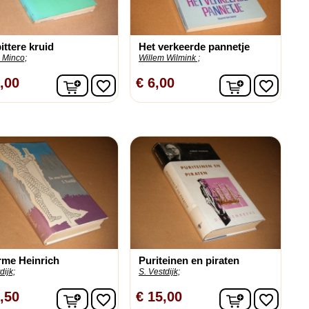
ittere kruid
Het verkeerde pannetje
 Minco;
Willem Wilmink ;
n
In winkelwagen
In winkelw
,00
€ 6,00
favorite_border
favorite_border
rme Heinrich
Puriteinen en piraten
dijk;
S. Vestdijk;
n
In winkelwagen
In winkelw
,50
€ 15,00
favorite_border
favorite_border