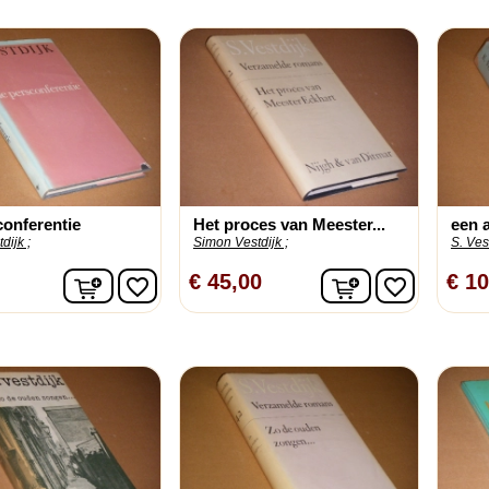
conferentie
Het proces van Meester...
een 
dijk ;
Simon Vestdijk ;
S. Vest
In winkelwagen
In winkelwage
€ 45,00
€ 10
favorite_border
favorite_border