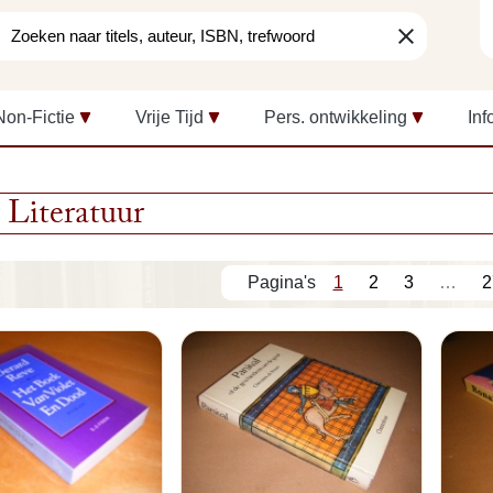
clear
Non-Fictie
Vrije Tijd
Pers. ontwikkeling
Inf
Literatuur
1
2
3
…
2