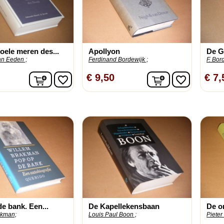
oele meren des...
Apollyon
De G
an Eeden ;
Ferdinand Bordewijk ;
F. Bor
In winkelwagen
In winkelwage
€ 9,50
€ 7,
favorite_border
favorite_border
e bank. Een...
De Kapellekensbaan
De o
akman;
Louis Paul Boon ;
Pieter