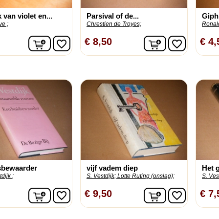
 van violet en...
Parsival of de...
Giph
e ;
Chrestien de Troyes;
Ronald
In winkelwagen
In winkelwage
€ 8,50
€ 4,
favorite_border
favorite_border
sbewaarder
vijf vadem diep
Het 
dijk ;
S. Vestdijk;
Lotte Ruting (onslag);
S. Vest
In winkelwagen
In winkelwage
€ 9,50
€ 7,
favorite_border
favorite_border