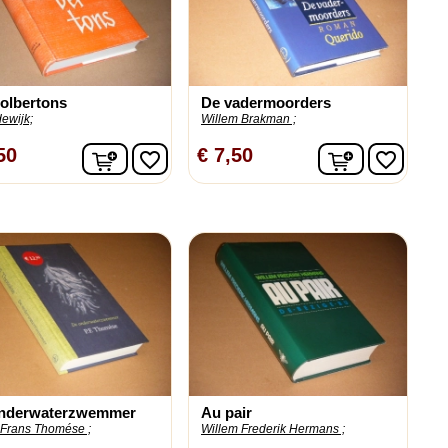
olbertons
De vadermoorders
dewijk;
Willem Brakman ;
n
In winkelwagen
In winkelw
50
€ 7,50
favorite_border
favorite_border
nderwaterzwemmer
Au pair
 Frans Thomése ;
Willem Frederik Hermans ;