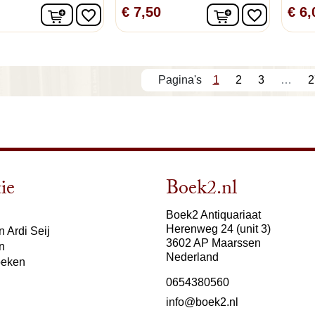
In winkelwagen
In winkelwage
€ 7,50
€ 6,
favorite_border
favorite_border
1
2
3
…
2
ie
Boek2.nl
Boek2 Antiquariaat
Herenweg 24 (unit 3)
 Ardi Seij
3602 AP Maarssen
n
Nederland
oeken
0654380560
info@boek2.nl