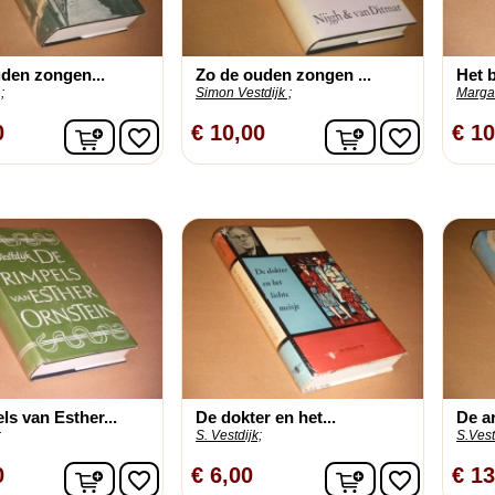
den zongen...
Zo de ouden zongen ...
Het b
;
Simon Vestdijk ;
Marga
In winkelwagen
In winkelwage
0
€ 10,00
€ 10
favorite_border
favorite_border
ls van Esther...
De dokter en het...
De a
;
S. Vestdijk;
S.Vest
In winkelwagen
In winkelwage
0
€ 6,00
€ 13
favorite_border
favorite_border