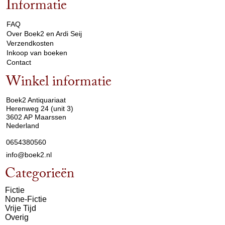
Informatie
arrow_drop_down
FAQ
Over Boek2 en Ardi Seij
Verzendkosten
Inkoop van boeken
Contact
Winkel informatie
arrow_drop_down
Boek2 Antiquariaat
Herenweg 24 (unit 3)
3602 AP Maarssen
Nederland
0654380560
info@boek2.nl
Categorieën
Fictie
None-Fictie
Vrije Tijd
Overig