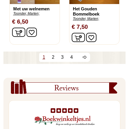
Met uw welnemen
Het Gouden
Toonder, Marten;
Bommelboek
Toonder, Marten;
€ 6,50
€ 7,50
In winkelwagen
favorite_border
In winkelwagen
favorite_border
1
2
3
4
Reviews