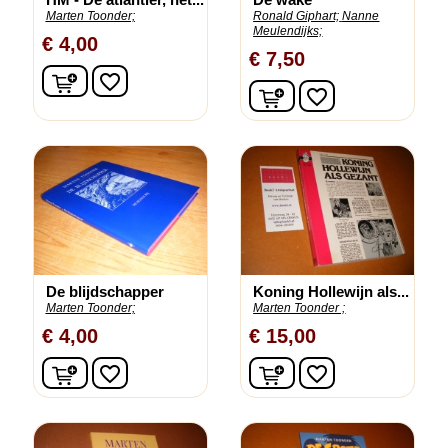
Marten Toonder;
Ronald Giphart;
Nanne
Meulendijks;
€ 4,00
€ 7,50
In winkelwagen
favorite_border
In winkelwagen
favorite_border
De blijdschapper
Koning Hollewijn als...
Marten Toonder;
Marten Toonder ;
€ 4,00
€ 15,00
In winkelwagen
In winkelwagen
favorite_border
favorite_border