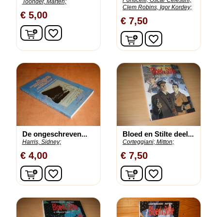
Ponticelli, Oscar Celestini,
Toonder, Marten;
Clem Robins, Igor Kordey;
€ 5,00
€ 7,50
In winkelwagen
favorite_border
In winkelwagen
favorite_border
De ongeschreven...
Bloed en Stilte deel...
Harris, Sidney;
Corteggiani;
Mitton;
€ 4,00
€ 7,50
In winkelwagen
In winkelwagen
favorite_border
favorite_border