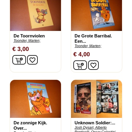
De Toornviolen
De Grote Barribal.
Toonder, Marten;
Een...
Toonder, Marten;
€ 3,00
€ 4,00
In winkelwagen
favorite_border
In winkelwagen
favorite_border
De zonnige Kijk.
Unknown Soldier:...
Over...
Josh Dysart, Alberto