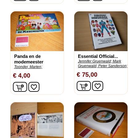
Panda en de
Essential Official...
modemeester
Jennifer Gruenwald;
Mark
Gruenwald;
Peter Sanderson;
Toonder, Marten;
€ 75,00
€ 4,00
In winkelwagen
In winkelwagen
favorite_border
favorite_border