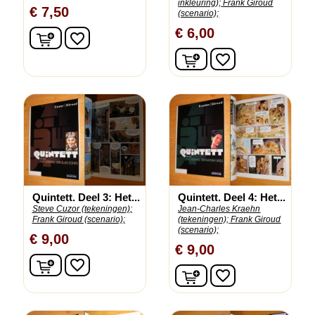
inkleuring);
Frank Giroud
€ 7,50
(scenario);
€ 6,00
In winkelwagen
favorite_border
In winkelwagen
favorite_border
Quintett. Deel 3: Het...
Quintett. Deel 4: Het...
Steve Cuzor (tekeningen);
Jean-Charles Kraehn
Frank Giroud (scenario);
(tekeningen);
Frank Giroud
(scenario);
€ 9,00
€ 9,00
In winkelwagen
favorite_border
In winkelwagen
favorite_border