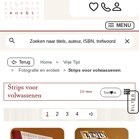
MENU
search
clear
Terug
Home
Vrije Tijd
Fotografie en erotiek
Strips voor volwassenen
Strips voor
123 items
Sorteren
volwassenen
FILTER
1
2
3
4