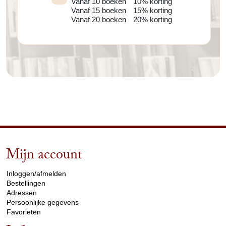
Vanaf 10 boeken
10% korting
Vanaf 15 boeken
15% korting
Vanaf 20 boeken
20% korting
Mijn account
arrow_drop_down
Inloggen/afmelden
Bestellingen
Adressen
Persoonlijke gegevens
Favorieten