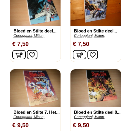
Bloed en Stilte deel...
Bloed en Stilte deel...
Corteggiani;
Mitton;
Corteggiani;
Mitton;
€ 7,50
€ 7,50
In winkelwagen
In winkelwagen
favorite_border
favorite_border
Bloed en Stilte 7. Het...
Bloed en Stilte deel 8...
Corteggiani;
Mitton;
Corteggiani;
Mitton;
€ 9,50
€ 9,50