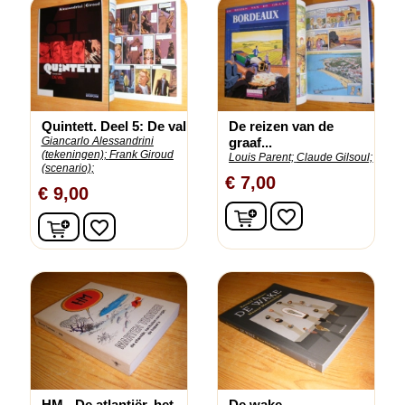
Quintett. Deel 5: De val
De reizen van de
Giancarlo Alessandrini
graaf...
(tekeningen);
Frank Giroud
Louis Parent;
Claude Gilsoul;
(scenario);
€ 7,00
€ 9,00
In winkelwagen
favorite_border
In winkelwagen
favorite_border
HM - De atlantiër, het...
De wake