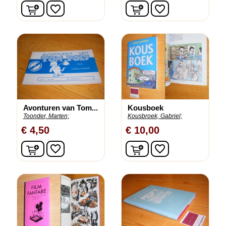
In winkelwagen
In winkelwagen
favorite_border
favorite_border
Avonturen van Tom...
Kousboek
Toonder, Marten;
Kousbroek, Gabriel;
€ 4,50
€ 10,00
In winkelwagen
In winkelwagen
favorite_border
favorite_border