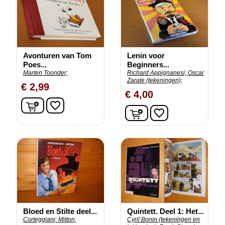
Avonturen van Tom
Lenin voor
Poes...
Beginners...
Marten Toonder;
Richard Appignanesi;
Oscar
Zarate (tekeningen);
€ 2,99
€ 4,00
In winkelwagen
favorite_border
In winkelwagen
favorite_border
Bloed en Stilte deel...
Quintett. Deel 1: Het...
Corteggiani;
Mitton;
Cyril Bonin (tekeningen en