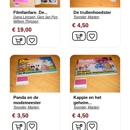
Filmfanfare. De...
De trullenhoedster
Dana Linssen;
Gert Jan Pos;
Toonder, Marten;
Willem Thijssen;
€ 4,50
€ 19,00
In winkelwagen
favorite_border
In winkelwagen
favorite_border
Panda en de
Kappie en het
modemeester
geheim...
Toonder, Marten;
Toonder, Marten;
€ 3,50
€ 4,50
In winkelwagen
In winkelwagen
favorite_border
favorite_border