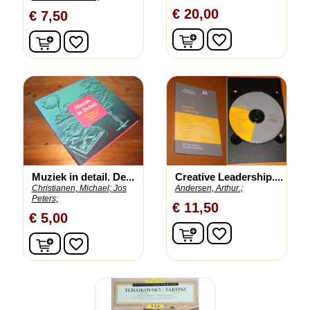
€ 20,00
€ 7,50
In winkelwagen
In winkelwagen
favorite_border
favorite_border
Muziek in detail. De...
Creative Leadership....
Christianen, Michael;
Jos
Andersen, Arthur.;
Peters;
€ 11,50
€ 5,00
In winkelwagen
favorite_border
In winkelwagen
favorite_border