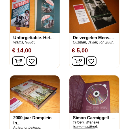
Unforgettable. Het...
De vergeten Mens....
Wams, Ruud ;
Guzman, Javier, Ton Zuur.;
€ 14,00
€ 5,00
In winkelwagen
In winkelwagen
favorite_border
favorite_border
2000 jaar Domplein
Simon Carmiggelt -...
in...
't Hoen, Wieneke
(samenstelling);
Auteur onbekend;