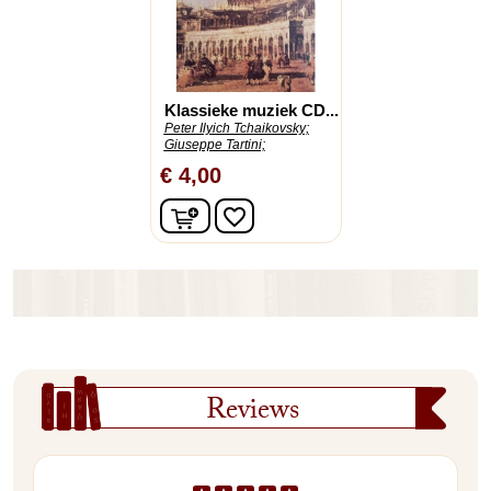
Klassieke muziek CD...
Peter Ilyich Tchaikovsky;
Giuseppe Tartini;
€ 4,00
In winkelwagen
favorite_border
Reviews