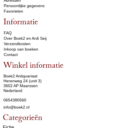
Adressen
Persoonlijke gegevens
Favorieten
Informatie
arrow_drop_down
FAQ
Over Boek2 en Ardi Seij
Verzendkosten
Inkoop van boeken
Contact
Winkel informatie
arrow_drop_down
Boek2 Antiquariaat
Herenweg 24 (unit 3)
3602 AP Maarssen
Nederland
0654380560
info@boek2.nl
Categorieën
Fictie