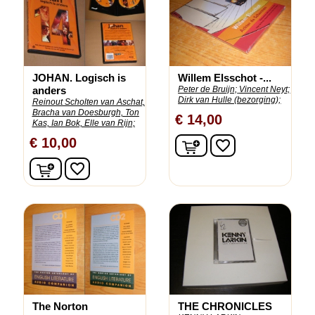
JOHAN. Logisch is
Willem Elsschot -...
anders
Peter de Bruijn;
Vincent Neyt;
Dirk van Hulle (bezorging);
Reinout Scholten van Aschat,
Bracha van Doesburgh, Ton
€ 14,00
Kas, Ian Bok, Elle van Rijn;
In winkelwagen
€ 10,00
favorite_border
In winkelwagen
favorite_border
The Norton
THE CHRONICLES