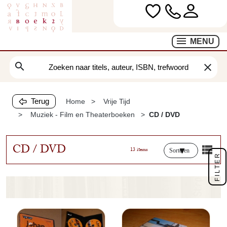
MENU
search
clear
Terug
Home
Vrije Tijd
Muziek - Film en Theaterboeken
CD / DVD
CD / DVD
13 items
Sorteren
FILTER