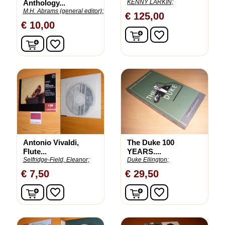
Anthology...
KENNY LARKIN;
M.H. Abrams (general editor);
€ 125,00
€ 10,00
In winkelwagen
favorite_border
In winkelwagen
favorite_border
Antonio Vivaldi,
The Duke 100
Flute...
YEARS....
Selfridge-Field, Eleanor;
Duke Ellington;
€ 7,50
€ 29,50
In winkelwagen
In winkelwagen
favorite_border
favorite_border