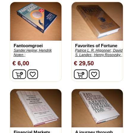
Fantoomgroei
Favorites of Fortune
Sander Heijne;
Hendrik
Patrice L. R. Higonnet ;
David
Noten ;
S. Landes ;
Henry Rosovsky ;
€ 6,00
€ 29,50
In winkelwagen
In winkelwagen
favorite_border
favorite_border
Financial Markets
A journey through...