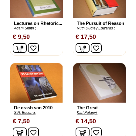
Lectures on Rhetoric...
The Pursuit of Reason
Adam Smith ;
Ruth Dudley Edwards ;
€ 9,50
€ 17,50
In winkelwagen
In winkelwagen
favorite_border
favorite_border
De crash van 2010
The Great...
S.N. Becerra;
Karl Polanyi ;
€ 7,50
€ 14,50
In winkelwagen
In winkelwagen
favorite_border
favorite_border