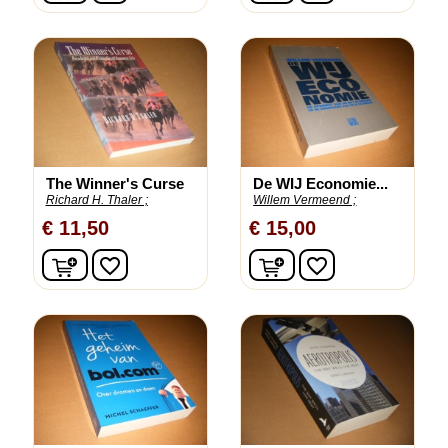
The Winner's Curse
De WIJ Economie...
Richard H. Thaler ;
Willem Vermeend ;
€ 11,50
€ 15,00
In winkelwagen
In winkelwagen
favorite_border
favorite_border