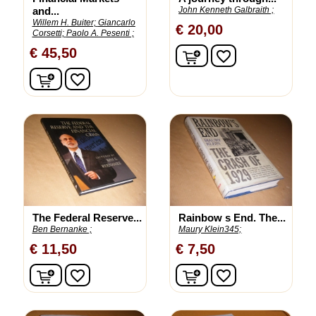
and...
John Kenneth Galbraith ;
Willem H. Buiter;
Giancarlo
€ 20,00
Corsetti;
Paolo A. Pesenti ;
In winkelwagen
€ 45,50
favorite_border
In winkelwagen
favorite_border
The Federal Reserve...
Rainbow s End. The...
Ben Bernanke ;
Maury Klein345;
€ 11,50
€ 7,50
In winkelwagen
In winkelwagen
favorite_border
favorite_border