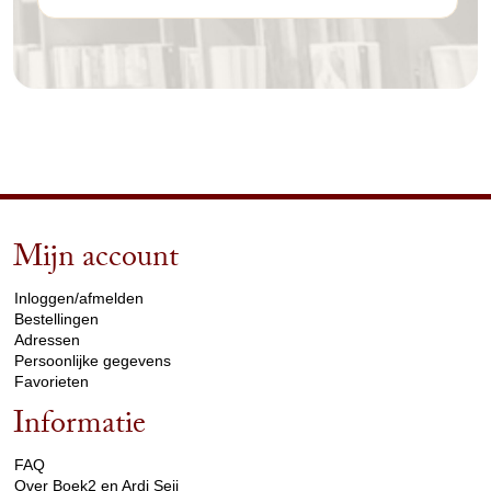
Mijn account
arrow_drop_down
Inloggen/afmelden
Bestellingen
Adressen
Persoonlijke gegevens
Favorieten
Informatie
arrow_drop_down
FAQ
Over Boek2 en Ardi Seij