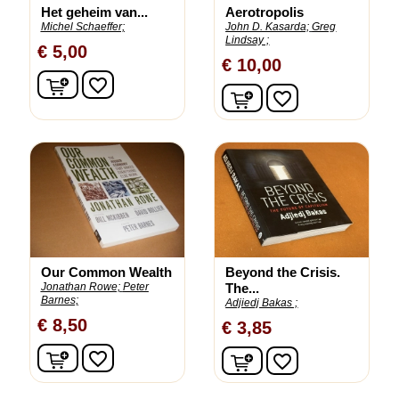
Het geheim van...
Aerotropolis
Michel Schaeffer;
John D. Kasarda;
Greg
Lindsay ;
€ 5,00
€ 10,00
In winkelwagen
favorite_border
In winkelwagen
favorite_border
Our Common Wealth
Beyond the Crisis.
Jonathan Rowe;
Peter
The...
Barnes;
Adjiedj Bakas ;
€ 8,50
€ 3,85
In winkelwagen
In winkelwagen
favorite_border
favorite_border