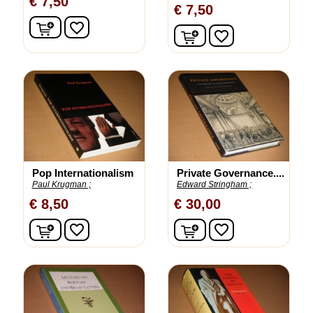
€ 7,50
€ 7,50
In winkelwagen
favorite_border
In winkelwagen
favorite_border
Pop Internationalism
Private Governance....
Paul Krugman ;
Edward Stringham ;
€ 8,50
€ 30,00
In winkelwagen
In winkelwagen
favorite_border
favorite_border