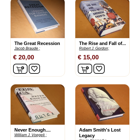
The Great Recession
The Rise and Fall of...
Jacob Braude ;
Robert J. Gordon;
€ 20,00
€ 15,00
In winkelwagen
In winkelwagen
favorite_border
favorite_border
Never Enough....
Adam Smith's Lost
William J. Voegeli ;
Legacy