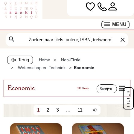
MENU
search
clear
Terug
Home
Non-Fictie
Wetenschap en Techniek
Economie
Economie
330 items
Sorteren
FILTER
1
2
3
…
11