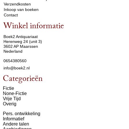
Verzendkosten
Inkoop van boeken
Contact
Winkel informatie
arrow_drop_down
Boek2 Antiquariaat
Herenweg 24 (unit 3)
3602 AP Maarssen
Nederland
0654380560
info@boek2.nl
Categorieën
Fictie
None-Fictie
Vrije Tijd
Overig
Pers. ontwikkeling
Informatief
Andere talen