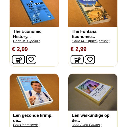
The Economic
The Fontana
History...
Economic...
Carlo M. Cipolla ;
Carlo M. Cipolla (editor);
€ 2,99
€ 2,99
In winkelwagen
In winkelwagen
favorite_border
favorite_border
Een gezonde krimp,
Een wiskundige op
de...
de...
Bert Heemskerk ;
John Allen Paulos ;