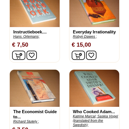
Instructieboek....
Everyday Irrationality
Hans. Orlemans;
Robyn Dawes ;
€ 7,50
€ 15,00
In winkelwagen
In winkelwagen
favorite_border
favorite_border
The Economist Guide
Who Cooked Adam...
to...
Katrine Marcal;
Saskia Vogel
(translated from the
Richard Stutely ;
Swedish);