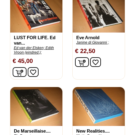
LUST FOR LIFE. Ed
Eve Arnold
van...
Janine di Giovanni ;
Ed van der Elsken;
Edith
€ 22,50
Vroon (eindred.);
In winkelwagen
€ 45,00
favorite_border
In winkelwagen
favorite_border
De Marseillaise....
New Realities....