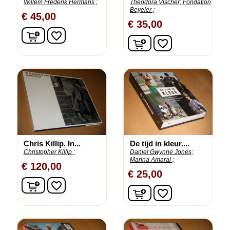
Willem Frederik Hermans ;
Theodora Vischer;
Fondation
Beyeler ;
€ 45,00
€ 35,00
In winkelwagen
favorite_border
In winkelwagen
favorite_border
Chris Killip. In...
De tijd in kleur....
Christopher Killip ;
Daniel Gwynne Jones;
Marina Amaral ;
€ 120,00
€ 25,00
In winkelwagen
favorite_border
In winkelwagen
favorite_border