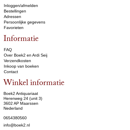
Inloggen/afmelden
Bestellingen
Adressen
Persoonlijke gegevens
Favorieten
Informatie
arrow_drop_down
FAQ
Over Boek2 en Ardi Seij
Verzendkosten
Inkoop van boeken
Contact
Winkel informatie
arrow_drop_down
Boek2 Antiquariaat
Herenweg 24 (unit 3)
3602 AP Maarssen
Nederland
0654380560
info@boek2.nl