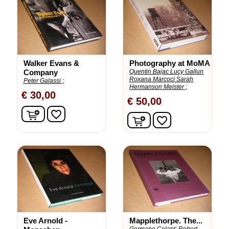
Walker Evans &
Photography at MoMA
Company
Quentin Bajac Lucy Gallun
Roxana Marcoci Sarah
Peter Galassi ;
Hermanson Meister ;
€ 30,00
€ 50,00
In winkelwagen
favorite_border
In winkelwagen
favorite_border
Eve Arnold -
Mapplethorpe. The...