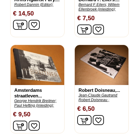
Robert Dannin (Editor);
Bernard F. Eilers;
Willem
Ellenbroek (inleiding);
€ 14,50
€ 7,50
In winkelwagen
favorite_border
In winkelwagen
favorite_border
Amsterdams
Robert Doisneau,...
straatleven...
Jean-Claude Gautrand
Robert Doisneau ;
George Hendrik Breitner;
Paul Hefting (inleiding);
€ 6,50
€ 9,50
In winkelwagen
favorite_border
In winkelwagen
favorite_border