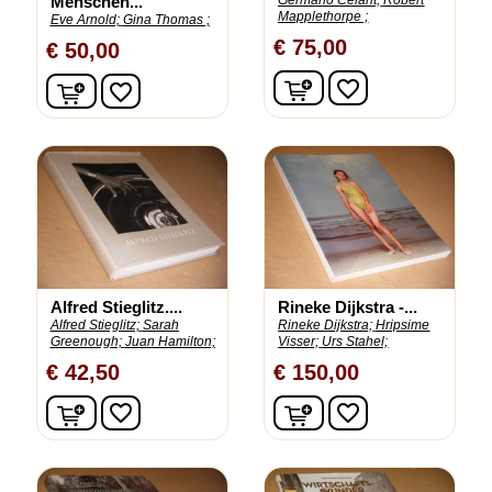
Menschen...
Germano Celant;
Robert
Mapplethorpe ;
Eve Arnold;
Gina Thomas ;
€ 75,00
€ 50,00
In winkelwagen
In winkelwagen
favorite_border
favorite_border
Alfred Stieglitz....
Rineke Dijkstra -...
Alfred Stieglitz;
Sarah
Rineke Dijkstra;
Hripsime
Greenough;
Juan Hamilton;
Visser;
Urs Stahel;
€ 42,50
€ 150,00
In winkelwagen
In winkelwagen
favorite_border
favorite_border