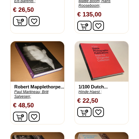
Els Barents ;
Mattie Boom;
Hans
Rooseboom;
€ 26,50
€ 135,00
In winkelwagen
favorite_border
In winkelwagen
favorite_border
Robert Mapplethorpe...
1/100 Dutch...
Paul Martineau;
Britt
Hinde Haest ;
Salvesen;
€ 22,50
€ 48,50
In winkelwagen
favorite_border
In winkelwagen
favorite_border