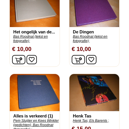
Het ongelijk van de...
De Dingen
Bas Roodnat (tekst en
Bas Roodnat (tekst en
fotografie);
fotografie);
€ 10,00
€ 10,00
In winkelwagen
In winkelwagen
favorite_border
favorite_border
Alles is verkeerd (1)
Henk Tas
Pem Sluijter en Kees Winkler
Henk Tas;
Els Barents ;
(gedichten), Bas Roodnat
€ 15,00