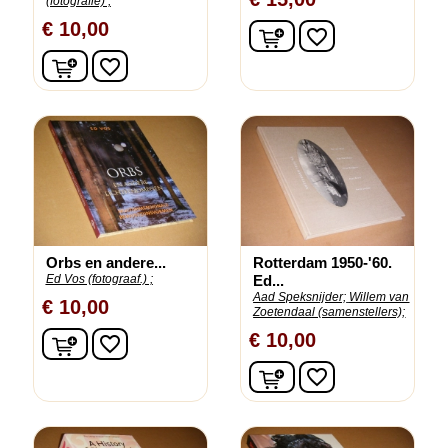
(fotografie) ;
€ 10,00
In winkelwagen
favorite_border
In winkelwagen
favorite_border
Orbs en andere...
Rotterdam 1950-'60.
Ed Vos (fotograaf.) ;
Ed...
Aad Speksnijder;
Willem van
€ 10,00
Zoetendaal (samenstellers);
In winkelwagen
€ 10,00
favorite_border
In winkelwagen
favorite_border