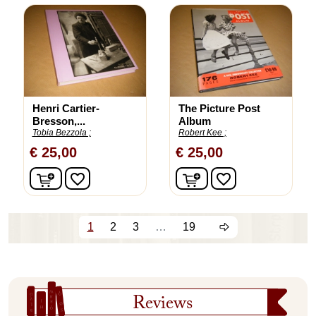
Henri Cartier-
The Picture Post
Bresson,...
Album
Tobia Bezzola ;
Robert Kee ;
€ 25,00
€ 25,00
In winkelwagen
In winkelwagen
favorite_border
favorite_border
1
2
3
…
19
Reviews