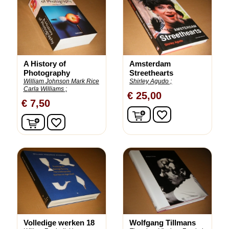
A History of
Amsterdam
Photography
Streethearts
William Johnson Mark Rice
Shirley Agudo ;
Carla Williams ;
€ 25,00
€ 7,50
In winkelwagen
favorite_border
In winkelwagen
favorite_border
Volledige werken 18
Wolfgang Tillmans