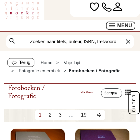
MENU
search
clear
Terug
Home
Vrije Tijd
Fotografie en erotiek
Fotoboeken / Fotografie
Fotoboeken /
585 items
Sorteren
Fotografie
FILTER
1
2
3
…
19