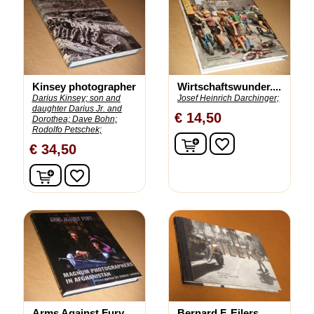
Kinsey photographer
Wirtschaftswunder....
Darius Kinsey;
son and
Josef Heinrich Darchinger;
daughter Darius Jr. and
€ 14,50
Dorothea;
Dave Bohn;
Rodolfo Petschek;
In winkelwagen
favorite_border
€ 34,50
In winkelwagen
favorite_border
Arms Against Fury....
Bernard F. Eilers....