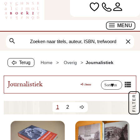
MENU
search
clear
Terug
Home
Overig
Journalistiek
Journalistiek
46 items
Sorteren
FILTER
1
2