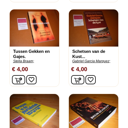
Tussen Gekken en
Schetsen van de
Gajes.
Kust...
Stella Braam;
Gabriel Garcia Marquez;
€ 4,00
€ 4,00
In winkelwagen
In winkelwagen
favorite_border
favorite_border