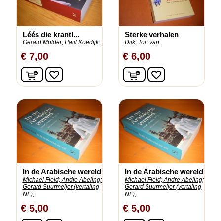
Léés die krant!...
Sterke verhalen
Gerard Mulder;
Paul Koedijk ;
Dijk, Ton van;
€ 7,00
€ 6,00
In winkelwagen
In winkelwagen
favorite_border
favorite_border
In de Arabische wereld
In de Arabische wereld
Michael Field;
Andre Abeling;
Michael Field;
Andre Abeling;
Gerard Suurmeijer (vertaling
Gerard Suurmeijer (vertaling
NL);
NL);
€ 5,00
€ 5,00