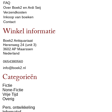
FAQ
Over Boek2 en Ardi Seij
Verzendkosten
Inkoop van boeken
Contact
Winkel informatie
arrow_drop_down
Boek2 Antiquariaat
Herenweg 24 (unit 3)
3602 AP Maarssen
Nederland
0654380560
info@boek2.nl
Categorieën
Fictie
None-Fictie
Vrije Tijd
Overig
Pers. ontwikkeling
Informatief