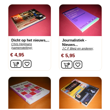
Dicht op het nieuws,...
Journalistiek -
Chris Heijmans
Nieuws...
(samenstelling);
J.C.F. Bletz en anderen;
€ 4,95
€ 5,95
In winkelwagen
In winkelwagen
favorite_border
favorite_border