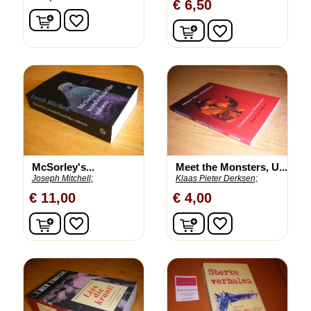
€ 6,50
In winkelwagen
favorite_border
In winkelwagen
favorite_border
McSorley's...
Meet the Monsters, U...
Joseph Mitchell;
Klaas Pieter Derksen;
€ 11,00
€ 4,00
In winkelwagen
In winkelwagen
favorite_border
favorite_border