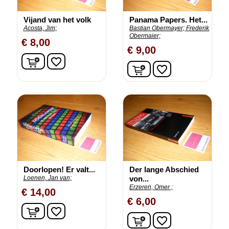
Vijand van het volk
Panama Papers. Het...
Acosta, Jim;
Bastian Obermayer;
Frederik
Obermaier;
€ 8,00
€ 9,00
In winkelwagen
favorite_border
In winkelwagen
favorite_border
Doorlopen! Er valt...
Der lange Abschied
Loenen, Jan van;
von...
Erzeren, Omer ;
€ 14,00
€ 6,00
In winkelwagen
favorite_border
In winkelwagen
favorite_border