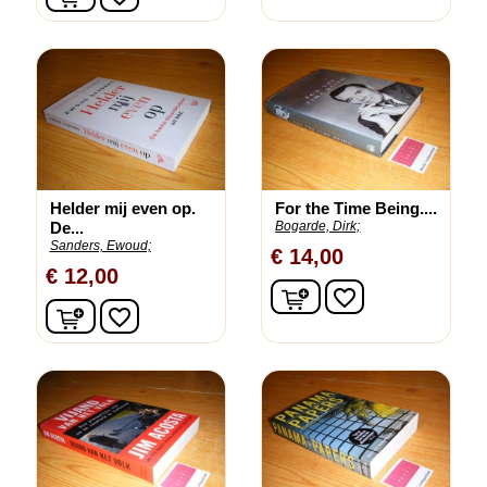
Helder mij even op.
For the Time Being....
De...
Bogarde, Dirk;
Sanders, Ewoud;
€ 14,00
€ 12,00
In winkelwagen
favorite_border
In winkelwagen
favorite_border