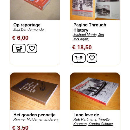
Op reportage
Paging Through
Max Dendermonde ;
History
Michael Morris;
Jim
€ 6,00
McLagan;
In winkelwagen
€ 18,50
favorite_border
In winkelwagen
favorite_border
Het gouden pennetje
Lang leve de...
Rimmer Mulder;
en anderen;
Rob Hartmans;
Trinette
Koomen;
Xandra Schutte;
€ 3,50