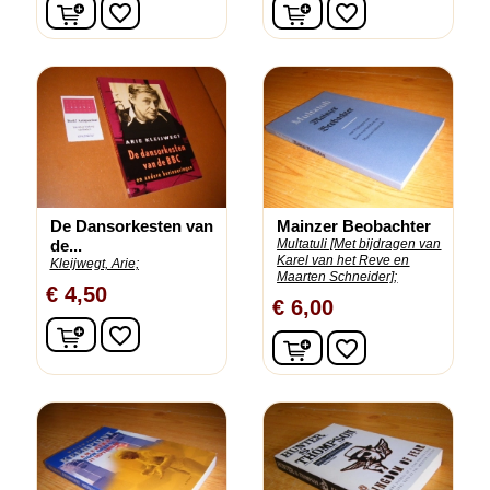
In winkelwagen
In winkelwagen
favorite_border
favorite_border
De Dansorkesten van
Mainzer Beobachter
de...
Multatuli [Met bijdragen van
Karel van het Reve en
Kleijwegt, Arie;
Maarten Schneider];
€ 4,50
€ 6,00
In winkelwagen
favorite_border
In winkelwagen
favorite_border