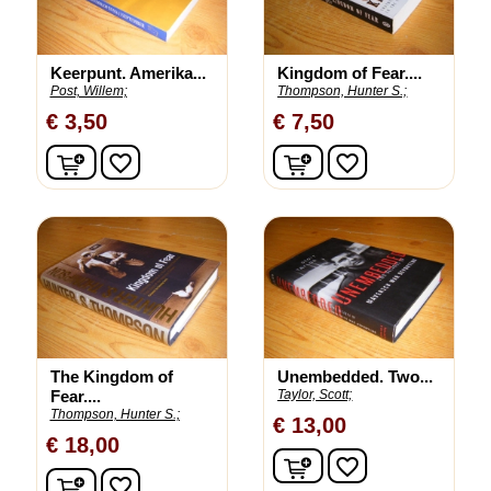
Keerpunt. Amerika...
Kingdom of Fear....
Post, Willem;
Thompson, Hunter S.;
€ 3,50
€ 7,50
In winkelwagen
In winkelwagen
favorite_border
favorite_border
The Kingdom of
Unembedded. Two...
Fear....
Taylor, Scott;
Thompson, Hunter S.;
€ 13,00
€ 18,00
In winkelwagen
favorite_border
In winkelwagen
favorite_border