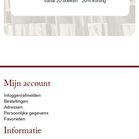
Vanaf 20 boeken
20% korting
Mijn account
arrow_drop_down
Inloggen/afmelden
Bestellingen
Adressen
Persoonlijke gegevens
Favorieten
Informatie
arrow_drop_down