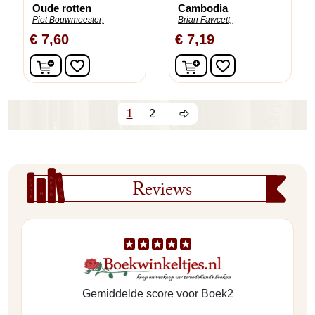
Oude rotten
Cambodia
Piet Bouwmeester;
Brian Fawcett;
€ 7,60
€ 7,19
In winkelwagen
In winkelwagen
favorite_border
favorite_border
1
2
Reviews
Gemiddelde score voor Boek2