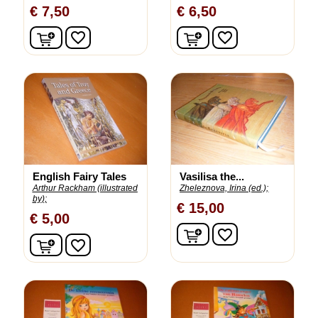
€ 7,50
€ 6,50
In winkelwagen
In winkelwagen
favorite_border
favorite_border
English Fairy Tales
Vasilisa the...
Arthur Rackham (illustrated
Zheleznova, Irina (ed.);
by);
€ 15,00
€ 5,00
In winkelwagen
favorite_border
In winkelwagen
favorite_border