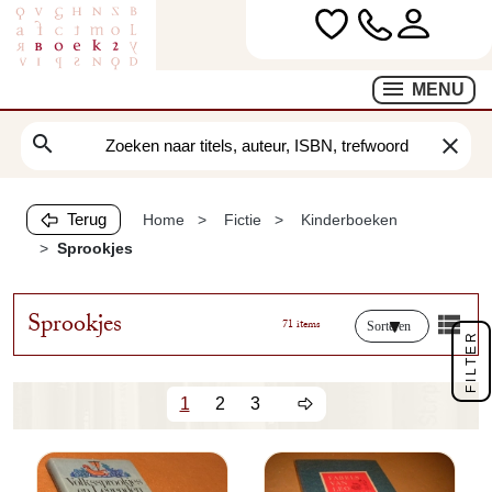
MENU
search
clear
Terug
Home
Fictie
Kinderboeken
Sprookjes
Sprookjes
71 items
Sorteren
FILTER
1
2
3