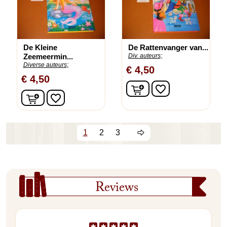
De Kleine
De Rattenvanger van...
Zeemeermin...
Div. auteurs;
Diverse auteurs;
€ 4,50
€ 4,50
In winkelwagen
favorite_border
In winkelwagen
favorite_border
1
2
3
Reviews