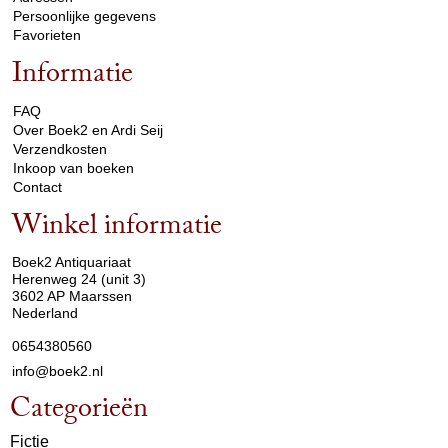
Persoonlijke gegevens
Favorieten
Informatie
arrow_drop_down
FAQ
Over Boek2 en Ardi Seij
Verzendkosten
Inkoop van boeken
Contact
Winkel informatie
arrow_drop_down
Boek2 Antiquariaat
Herenweg 24 (unit 3)
3602 AP Maarssen
Nederland
0654380560
info@boek2.nl
Categorieën
Fictie