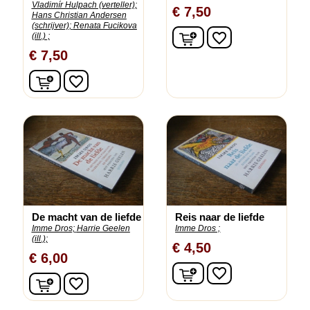
Vladimír Hulpach (verteller);
€ 7,50
Hans Christian Andersen
(schrijver);
Renata Fucikova
In winkelwagen
favorite_border
(ill.) ;
€ 7,50
In winkelwagen
favorite_border
De macht van de liefde
Reis naar de liefde
Imme Dros;
Harrie Geelen
Imme Dros ;
(ill.);
€ 4,50
€ 6,00
In winkelwagen
favorite_border
In winkelwagen
favorite_border