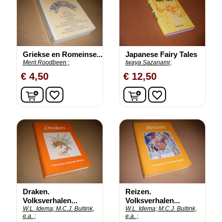
Griekse en Romeinse...
Japanese Fairy Tales
Merit Roodbeen ;
Iwaya Sazanami;
€ 4,50
€ 12,50
In winkelwagen
In winkelwagen
favorite_border
favorite_border
Draken.
Reizen.
Volksverhalen...
Volksverhalen...
W.L. Idema;
M.C.J. Bultink,
W.L. Idema;
M.C.J. Bultink,
e.a. ;
e.a. ;