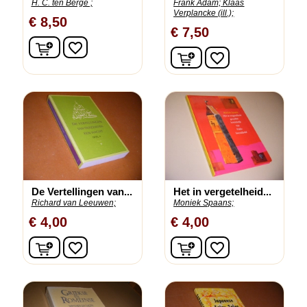
H. C. ten Berge ;
Frank Adam;
Klaas
Verplancke (ill.);
€ 8,50
€ 7,50
In winkelwagen
favorite_border
In winkelwagen
favorite_border
De Vertellingen van...
Het in vergetelheid...
Richard van Leeuwen;
Moniek Spaans;
€ 4,00
€ 4,00
In winkelwagen
In winkelwagen
favorite_border
favorite_border