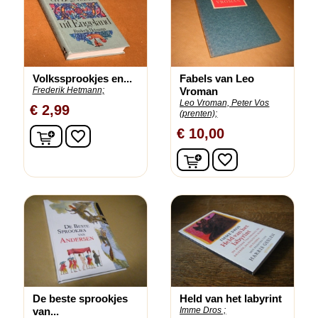
Volkssprookjes en...
Fabels van Leo
Frederik Hetmann;
Vroman
Leo Vroman, Peter Vos
€ 2,99
(prenten);
In winkelwagen
€ 10,00
favorite_border
In winkelwagen
favorite_border
De beste sprookjes
Held van het labyrint
van...
Imme Dros ;