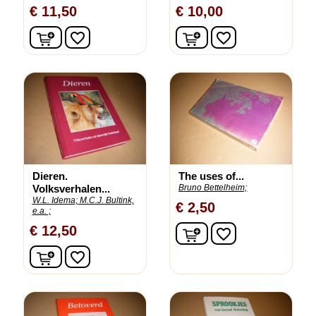
€ 11,50
€ 10,00
In winkelwagen
In winkelwagen
favorite_border
favorite_border
Dieren.
The uses of...
Volksverhalen...
Bruno Bettelheim;
W.L. Idema;
M.C.J. Bultink,
€ 2,50
e.a. ;
In winkelwagen
€ 12,50
favorite_border
In winkelwagen
favorite_border