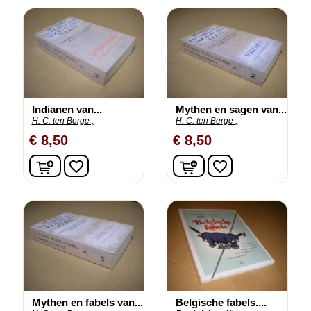
Indianen van...
Mythen en sagen van...
H. C. ten Berge ;
H. C. ten Berge ;
€ 8,50
€ 8,50
In winkelwagen
In winkelwagen
favorite_border
favorite_border
Mythen en fabels van...
Belgische fabels....