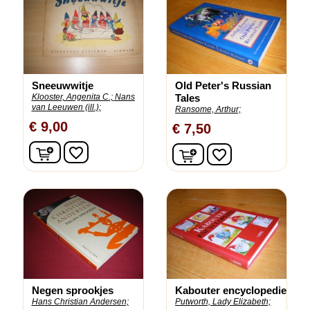
Sneeuwwitje
Old Peter's Russian
Klooster, Angenita C.;
Nans
Tales
van Leeuwen (ill.);
Ransome, Arthur;
€ 9,00
€ 7,50
In winkelwagen
In winkelwagen
favorite_border
favorite_border
Negen sprookjes
Kabouter encyclopedie
Hans Christian Andersen;
Putworth, Lady Elizabeth;