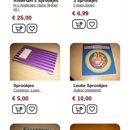
Andersen s Sprookjes
3 Sprookjes
H.C.Andersen, Hans Tegner
Cynan Jones;
(ill,);
€ 6,99
€ 25,00
In winkelwagen
favorite_border
In winkelwagen
favorite_border
Sprookjes
Leuke Sprookjes
Couperus, Louis ;
Auteur onbekend;
€ 5,00
€ 10,00
In winkelwagen
In winkelwagen
favorite_border
favorite_border