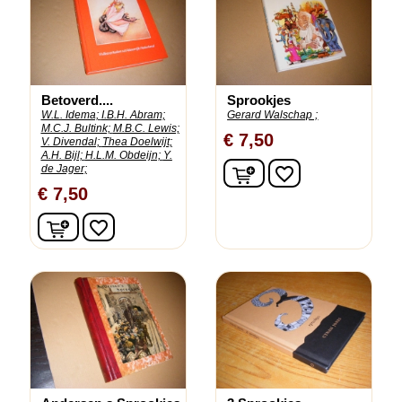
Betoverd....
Sprookjes
W.L. Idema;
I.B.H. Abram;
Gerard Walschap ;
M.C.J. Bultink;
M.B.C. Lewis;
€ 7,50
V. Divendal;
Thea Doelwijt;
A.H. Bijl;
H.L.M. Obdeijn;
Y.
In winkelwagen
de Jager;
favorite_border
€ 7,50
In winkelwagen
favorite_border