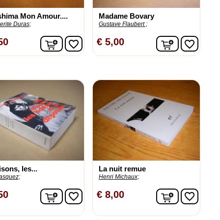
shima Mon Amour....
Madame Bovary
rite Duras;
Gustave Flaubert ;
n
In winkelwagen
In winkelw
50
€ 5,00
favorite_border
favorite_border
isons, les...
La nuit remue
asquez;
Henri Michaux;
n
In winkelwagen
In winkelw
50
€ 8,00
favorite_border
favorite_border