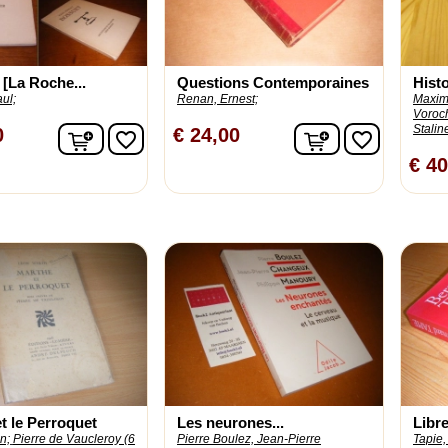
[La Roche...
Questions Contemporaines
Histo
ul;
Renan, Ernest;
Maxime
Voroch
Staline
In winkelwagen
In winkelwage
0
€ 24,00
favorite_border
favorite_border
€ 40
t le Perroquet
Les neurones...
Libr
n;
Pierre de Vaucleroy (6
Pierre Boulez, Jean-Pierre
Tapie,