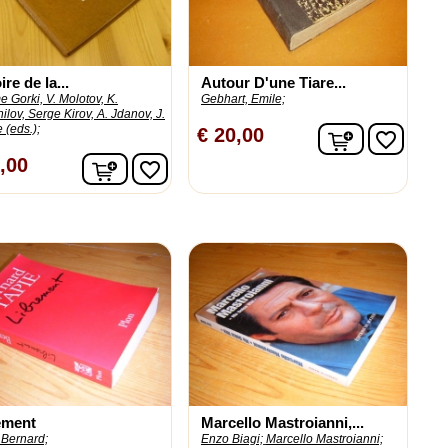
ire de la...
Autour D'une Tiare...
 Gorki, V. Molotov, K.
Gebhart, Emile;
ilov, Serge Kirov, A. Jdanov, J.
 (eds.);
n
In winkelw
€ 20,00
favorite_border
In winkelwagen
,00
favorite_border
ement
Marcello Mastroianni,...
 Bernard;
Enzo Biagi;
Marcello Mastroianni;