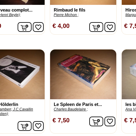
veau complot...
Rimbaud le fils
Hiro
Henri Beyle);
Pierre Michon ;
Margue
In winkelwagen
In winkelwage
0
€ 4,00
€ 7,
favorite_border
favorite_border
 Hölderlin
Le Spleen de Paris et...
les b
gamben;
J.C.Cavallin
Charles Baudelaire ;
Ana V
alien);
In winkelwage
€ 7,50
€ 7,
favorite_border
In winkelwagen
favorite_border