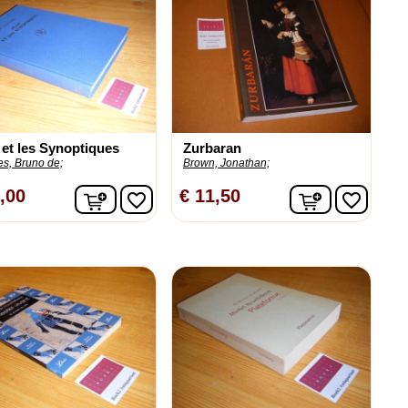
 et les Synoptiques
Zurbaran
s, Bruno de;
Brown, Jonathan;
n
In winkelwagen
In winkelw
,00
€ 11,50
favorite_border
favorite_border