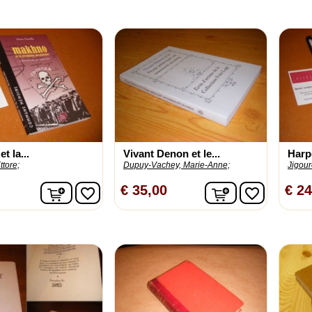
t la...
Vivant Denon et le...
Harpe
ttore;
Dupuy-Vachey, Marie-Anne;
Jigoure
In winkelwagen
In winkelwage
€ 35,00
€ 24
favorite_border
favorite_border