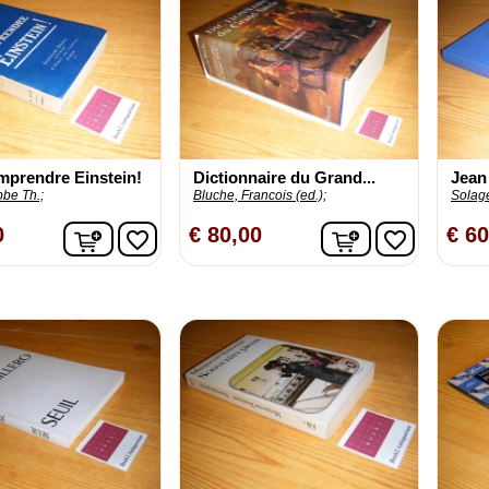
mprendre Einstein!
Dictionnaire du Grand...
Jean
be Th.;
Bluche, Francois (ed.);
Solage
In winkelwagen
In winkelwage
0
€ 80,00
€ 60
favorite_border
favorite_border