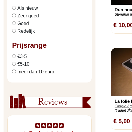
Als nieuw
Dún nou
Stendhal (
Zeer goed
Goed
€ 10,0
Redelijk
Prijsrange
€3-5
€5-10
meer dan 10 euro
Reviews
La folie
Giorgio A
(traduit dÍt
€ 5,00