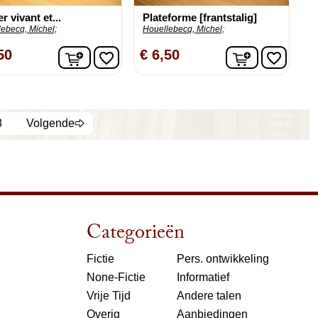
r vivant et...
Plateforme [frantstalig]
ebecq, Michel;
Houellebecq, Michel;
n
In winkelwagen
In winkelw
50
€ 6,50
favorite_border
favorite_border
8
Volgende
Categorieën
Fictie
Pers. ontwikkeling
None-Fictie
Informatief
Vrije Tijd
Andere talen
Overig
Aanbiedingen