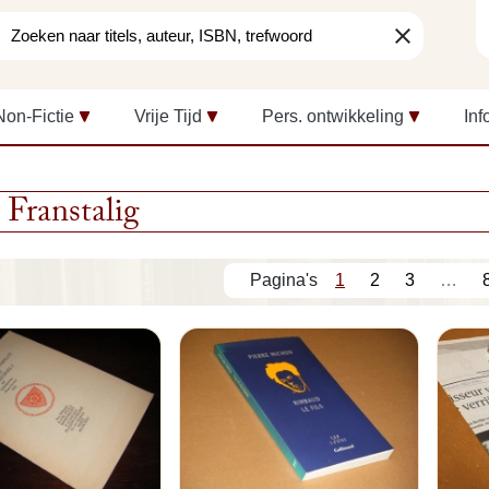
clear
Non-Fictie
Vrije Tijd
Pers. ontwikkeling
Inf
Franstalig
1
2
3
…