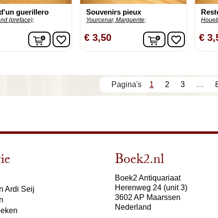
d'un guerillero
Souvenirs pieux
Reste
and (preface);
Yourcenar, Marguerite;
Houell
In winkelwagen
In winkelwage
€ 3,50
€ 3,
favorite_border
favorite_border
1
2
3
…
ie
Boek2.nl
Boek2 Antiquariaat
Herenweg 24 (unit 3)
 Ardi Seij
3602 AP Maarssen
n
Nederland
oeken