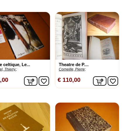
 celtique, Le...
Theatre de P....
l, Thierry.;
Corneille, Pierre;
n
In winkelwagen
In winkelw
,00
€ 110,00
favorite_border
favorite_border