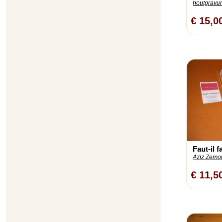
houtgravur
€ 15,0
Faut-il fa
Aziz Zemou
€ 11,5