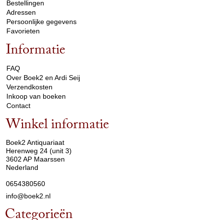
Bestellingen
Adressen
Persoonlijke gegevens
Favorieten
Informatie
arrow_drop_down
FAQ
Over Boek2 en Ardi Seij
Verzendkosten
Inkoop van boeken
Contact
Winkel informatie
arrow_drop_down
Boek2 Antiquariaat
Herenweg 24 (unit 3)
3602 AP Maarssen
Nederland
0654380560
info@boek2.nl
Categorieën