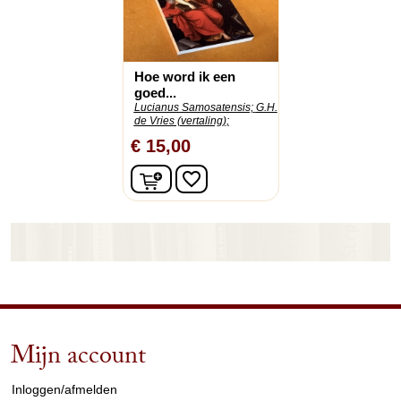
Hoe word ik een
goed...
Lucianus Samosatensis;
G.H.
de Vries (vertaling);
€ 15,00
In winkelwagen
favorite_border
Mijn account
arrow_drop_down
Inloggen/afmelden