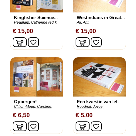
Kingfisher Science...
Westindians in Great...
Headlam, Catherine (ed.);
Ali, Arif;
€ 15,00
€ 15,00
In winkelwagen
In winkelwagen
favorite_border
favorite_border
Opbergen!
Een kwestie van lef.
Clifton-Mogg, Caroline;
Roodnat, Joyce;
€ 6,50
€ 5,00
In winkelwagen
In winkelwagen
favorite_border
favorite_border