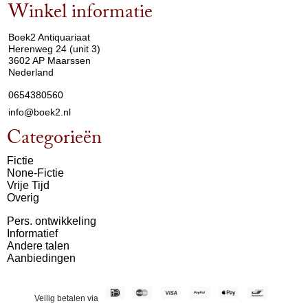
Winkel informatie
arrow_drop_down
Boek2 Antiquariaat
Herenweg 24 (unit 3)
3602 AP Maarssen
Nederland
0654380560
info@boek2.nl
Categorieën
Fictie
None-Fictie
Vrije Tijd
Overig
Pers. ontwikkeling
Informatief
Andere talen
Aanbiedingen
Veilig betalen via