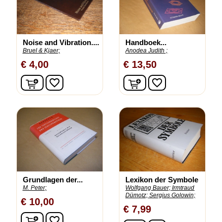
Noise and Vibration....
Handboek...
Bruel & Kjaer;
Anodea Judith ;
€ 4,00
€ 13,50
In winkelwagen
In winkelwagen
favorite_border
favorite_border
Grundlagen der...
Lexikon der Symbole
M. Peter;
Wolfgang Bauer;
Irmtraud
Dümotz;
Sergius Golowin;
€ 10,00
€ 7,99
In winkelwagen
favorite_border