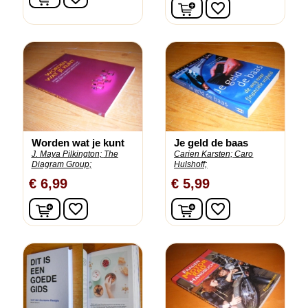
In winkelwagen
favorite_border
Worden wat je kunt
Je geld de baas
J. Maya Pilkington;
The
Carien Karsten;
Caro
Diagram Group;
Hulshoff;
€ 6,99
€ 5,99
In winkelwagen
In winkelwagen
favorite_border
favorite_border