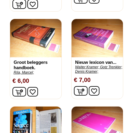
In winkelwagen
favorite_border
Groot beleggers
Nieuw lexicon van...
handboek.
Walter Kramer;
Gotz Trenkler;
Denis Kramer;
Rila, Marcel;
€ 7,00
€ 6,00
In winkelwagen
In winkelwagen
favorite_border
favorite_border