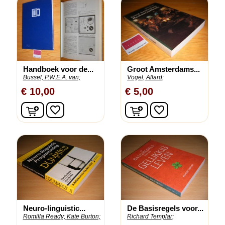
Handboek voor de...
Groot Amsterdams...
Bussel, P.W.E.A. van;
Vogel, Allard;
€ 10,00
€ 5,00
In winkelwagen
In winkelwagen
favorite_border
favorite_border
Neuro-linguistic...
De Basisregels voor...
Romilla Ready;
Kate Burton;
Richard Templar;