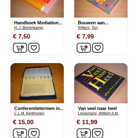
Handboek Mediation...
Bouwen aan...
H. J. Bonenkamp;
Rijkers, Ton;
€ 7,50
€ 7,99
In winkelwagen
In winkelwagen
favorite_border
favorite_border
Conferentietermen in...
Van veel naar heel
C.L.M. Kerkhoven;
Linnemans, Wilbert A.M.;
€ 15,00
€ 11,99
In winkelwagen
In winkelwagen
favorite_border
favorite_border