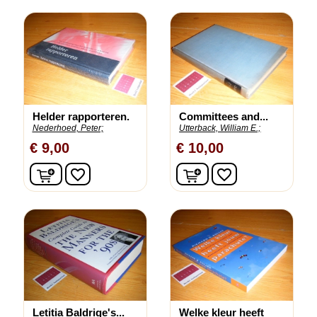
Helder rapporteren.
Committees and...
Nederhoed, Peter;
Utterback, William E.;
€ 9,00
€ 10,00
In winkelwagen
In winkelwagen
favorite_border
favorite_border
Letitia Baldrige's...
Welke kleur heeft