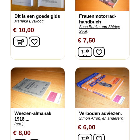
Dit is een goede gids
Frauenmotorrad-
Marieke Eyskoot;
handbuch
Susa Bobke und Shirley
€ 10,00
Seul;
In winkelwagen
€ 7,50
favorite_border
In winkelwagen
favorite_border
Weezen-almanak
Verboden adviezen.
1918,...
Simon Arron, en anderen;
(red.);
€ 6,00
€ 8,00
In winkelwagen
favorite_border