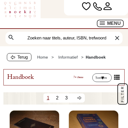
MENU
search
clear
Terug
Home
Informatief
Handboek
Handboek
74 items
Sorteren
FILTER
1
2
3