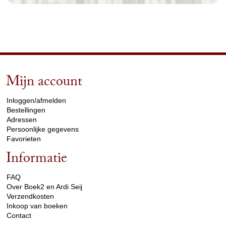
Mijn account
arrow_drop_down
Inloggen/afmelden
Bestellingen
Adressen
Persoonlijke gegevens
Favorieten
Informatie
arrow_drop_down
FAQ
Over Boek2 en Ardi Seij
Verzendkosten
Inkoop van boeken
Contact