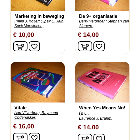
Marketing in beweging
De 9+ organisatie
Philip J. Kotler;
Dipak C. Jain;
Berry Veldhoen;
Stephan van
Suvit Maesincee;
Slooten;
€ 10,00
€ 14,00
In winkelwagen
In winkelwagen
favorite_border
favorite_border
Vitale...
When Yes Means No!
Aad Vijverberg;
Raymond
(or...
Opdenakker;
Laurence J. Brahm;
€ 16,00
€ 14,00
In winkelwagen
In winkelwagen
favorite_border
favorite_border