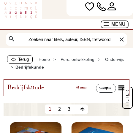
MENU
search
clear
Terug
Home
Pers. ontwikkeling
Onderwijs
Bedrijfskunde
Bedrijfskunde
65 items
Sorteren
FILTER
1
2
3