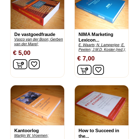
De vastgoedfraude
NIMA Marketing
Vasco van der Boon;
Gerben
Lexicon...
van der Marel;
E. Waarts;
N. Lamperjee;
E.
Peelen;
J.M.D. Koster (red.);
€ 5,00
€ 7,00
In winkelwagen
favorite_border
In winkelwagen
favorite_border
Kantoorlog
How to Succeed in
Martijn W. Vroemen;
the...