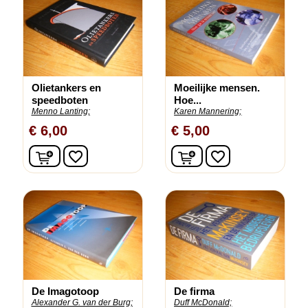
Olietankers en
Moeilijke mensen.
speedboten
Hoe...
Menno Lanting;
Karen Mannering;
€ 6,00
€ 5,00
In winkelwagen
In winkelwagen
favorite_border
favorite_border
De Imagotoop
De firma
Alexander G. van der Burg;
Duff McDonald;