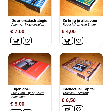
De anorexiastrategie
Zo krijg je alles voor...
Arjen van Witteloostuijn;
Roger fisher;
Alan Sharp;
€ 7,00
€ 4,00
In winkelwagen
In winkelwagen
favorite_border
favorite_border
Eigen doel
Intellectual Capital
Frank van Empel;
Salem
Thomas A. Stewart;
Samhoud;
€ 6,50
€ 5,00
In winkelwagen
favorite_border