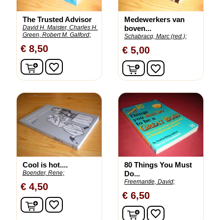
The Trusted Advisor
Medewerkers van
David H. Maister, Charles H.
boven...
Green, Robert M. Galford;
Schabracq, Marc (red.);
€ 8,50
€ 5,00
In winkelwagen
In winkelwagen
favorite_border
favorite_border
Cool is hot....
80 Things You Must
Boender, Rene;
Do...
Freemantle, David;
€ 4,50
€ 6,50
In winkelwagen
favorite_border
In winkelwagen
favorite_border