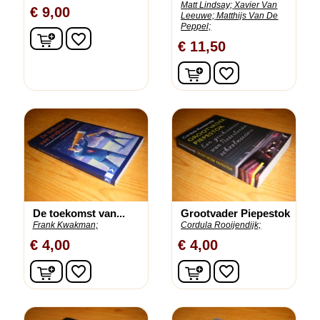
Matt Lindsay;
Xavier Van
€ 9,00
Leeuwe;
Matthijs Van De
Peppel;
In winkelwagen
favorite_border
€ 11,50
In winkelwagen
favorite_border
De toekomst van...
Grootvader Piepestok
Frank Kwakman;
Cordula Rooijendijk;
€ 4,00
€ 4,00
In winkelwagen
In winkelwagen
favorite_border
favorite_border