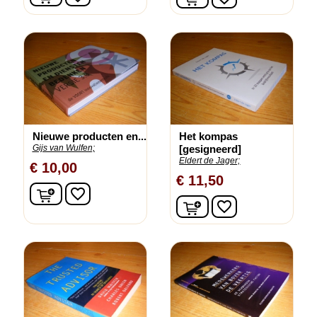
Nieuwe producten en...
Het kompas
Gijs van Wulfen;
[gesigneerd]
Eldert de Jager;
€ 10,00
€ 11,50
In winkelwagen
favorite_border
In winkelwagen
favorite_border