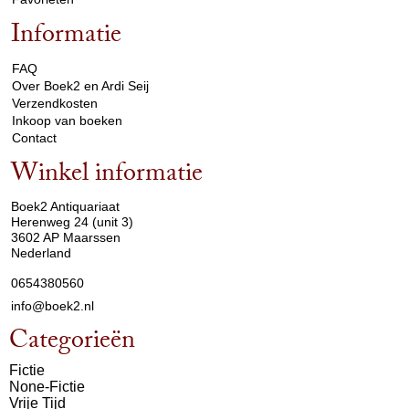
Informatie
arrow_drop_down
FAQ
Over Boek2 en Ardi Seij
Verzendkosten
Inkoop van boeken
Contact
Winkel informatie
arrow_drop_down
Boek2 Antiquariaat
Herenweg 24 (unit 3)
3602 AP Maarssen
Nederland
0654380560
info@boek2.nl
Categorieën
Fictie
None-Fictie
Vrije Tijd