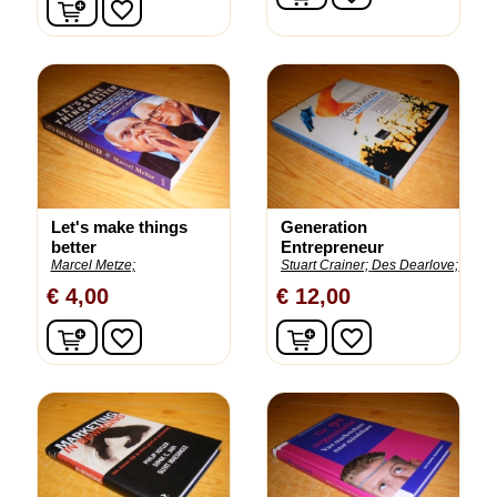
In winkelwagen
favorite_border
Let's make things
Generation
better
Entrepreneur
Marcel Metze;
Stuart Crainer;
Des Dearlove;
€ 4,00
€ 12,00
In winkelwagen
In winkelwagen
favorite_border
favorite_border