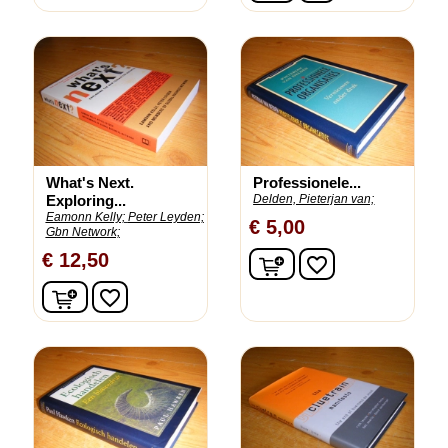
What's Next.
Professionele...
Exploring...
Delden, Pieterjan van;
Eamonn Kelly;
Peter Leyden;
€ 5,00
Gbn Network;
In winkelwagen
€ 12,50
favorite_border
In winkelwagen
favorite_border