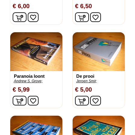
€ 6,00
€ 6,50
In winkelwagen
In winkelwagen
favorite_border
favorite_border
Paranoia loont
De prooi
Andrew S. Grove;
Jeroen Smit;
€ 5,99
€ 5,00
In winkelwagen
In winkelwagen
favorite_border
favorite_border