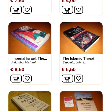
€ 7,50
€ 4,00
In winkelwagen
In winkelwagen
favorite_border
favorite_border
Imperial Israel. The...
The Islamic Threat....
Palumbo, Michael;
Esposito, John L.;
€ 8,50
€ 6,50
In winkelwagen
In winkelwagen
favorite_border
favorite_border