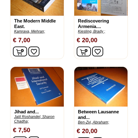
The Modern Middle
Rediscovering
East.
Armenia....
Kamrava, Mehran;
Kiesling, Brady ;
€ 7,00
€ 20,00
In winkelwagen
In winkelwagen
favorite_border
favorite_border
Jihad and...
Between Lausanne
Jalil Roshandel, Sharon
and...
Chadha;
Ben-Zvi, Abraham;
€ 7,50
€ 20,00