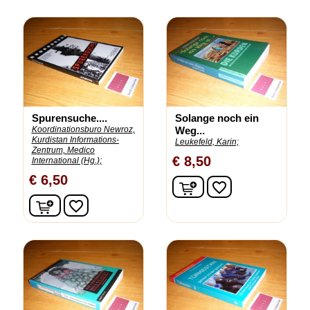
Spurensuche....
Solange noch ein
Koordinationsburo Newroz,
Weg...
Kurdistan Informations-
Leukefeld, Karin;
Zentrum, Medico
€ 8,50
International (Hg.);
€ 6,50
In winkelwagen
favorite_border
In winkelwagen
favorite_border