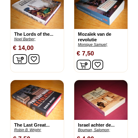
The Lords of the...
Mozaïek van de
Noel Barber;
revolutie
Monique Samuel;
€ 14,00
€ 7,50
In winkelwagen
favorite_border
In winkelwagen
favorite_border
The Last Great...
Israel achter de...
Robin B. Wright;
Bouman, Salomon;