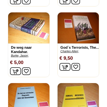
favorite_border
favorite_border
De weg naar
God`s Terrorists, The...
Kandahar.
Charles Allen;
Burke, Jason;
€ 9,50
€ 5,00
In winkelwagen
favorite_border
In winkelwagen
favorite_border