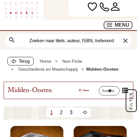
MENU
search
clear
Terug
Home
Non-Fictie
Geschiedenis en Maatschappij
Midden-Oosten
Midden-Oosten
85 items
Sorteren
FILTER
1
2
3