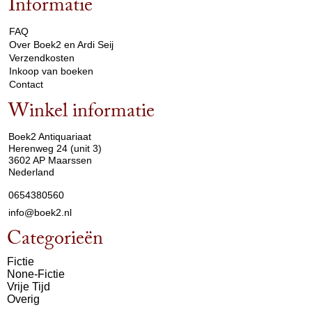
Informatie
arrow_drop_down
FAQ
Over Boek2 en Ardi Seij
Verzendkosten
Inkoop van boeken
Contact
Winkel informatie
arrow_drop_down
Boek2 Antiquariaat
Herenweg 24 (unit 3)
3602 AP Maarssen
Nederland
0654380560
info@boek2.nl
Categorieën
Fictie
None-Fictie
Vrije Tijd
Overig