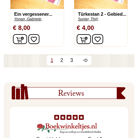
Ein vergessener...
Türkestan 2 - Gebied...
Yonan, Gabriele;
Sunier, Thijl;
€ 8,00
€ 4,00
In winkelwagen
In winkelwagen
favorite_border
favorite_border
1
2
3
Reviews