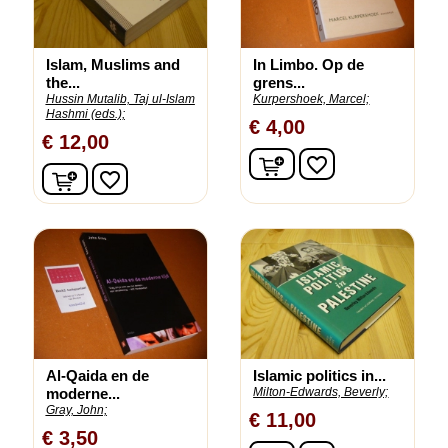
Islam, Muslims and
In Limbo. Op de
the...
grens...
Hussin Mutalib, Taj ul-Islam
Kurpershoek, Marcel;
Hashmi (eds.);
€ 4,00
€ 12,00
In winkelwagen
favorite_border
In winkelwagen
favorite_border
Al-Qaida en de
Islamic politics in...
moderne...
Milton-Edwards, Beverly;
Gray, John;
€ 11,00
€ 3,50