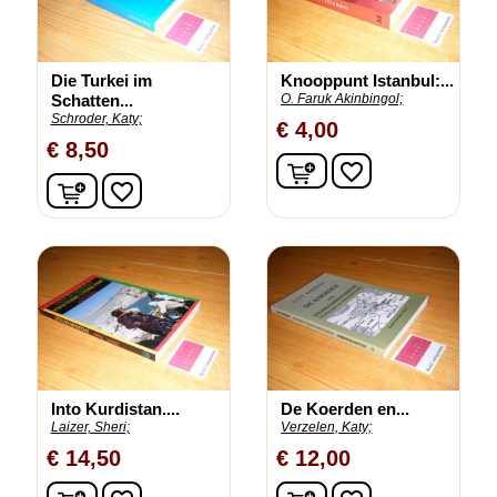
Die Turkei im
Knooppunt Istanbul:...
Schatten...
O. Faruk Akinbingol;
Schroder, Katy;
€ 4,00
€ 8,50
In winkelwagen
favorite_border
In winkelwagen
favorite_border
Into Kurdistan....
De Koerden en...
Laizer, Sheri;
Verzelen, Katy;
€ 14,50
€ 12,00
In winkelwagen
In winkelwagen