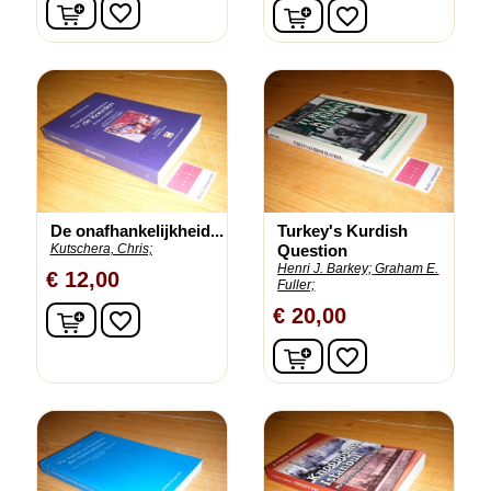
In winkelwagen
In winkelwagen
favorite_border
favorite_border
De onafhankelijkheid...
Turkey's Kurdish
Kutschera, Chris;
Question
Henri J. Barkey;
Graham E.
€ 12,00
Fuller;
In winkelwagen
€ 20,00
favorite_border
In winkelwagen
favorite_border