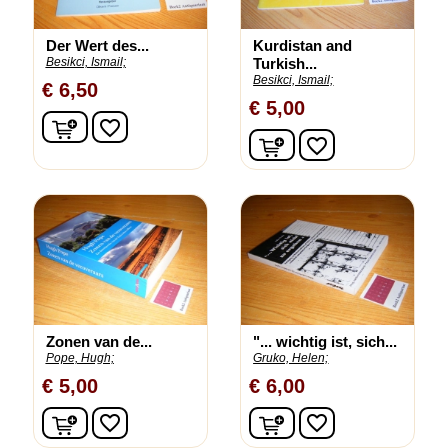
Der Wert des...
Kurdistan and
Besikci, Ismail;
Turkish...
Besikci, Ismail;
€ 6,50
€ 5,00
In winkelwagen
favorite_border
In winkelwagen
favorite_border
Zonen van de...
"... wichtig ist, sich...
Pope, Hugh;
Gruko, Helen;
€ 5,00
€ 6,00
In winkelwagen
In winkelwagen
favorite_border
favorite_border