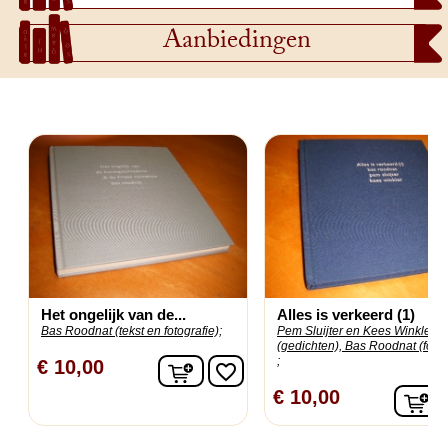
Aanbiedingen
Het ongelijk van de...
Alles is verkeerd (1)
Bas Roodnat (tekst en fotografie);
Pem Sluijter en Kees Winkler
(gedichten), Bas Roodnat (fotog
;
In winkelwagen
€ 10,00
favorite_border
I
€ 10,00