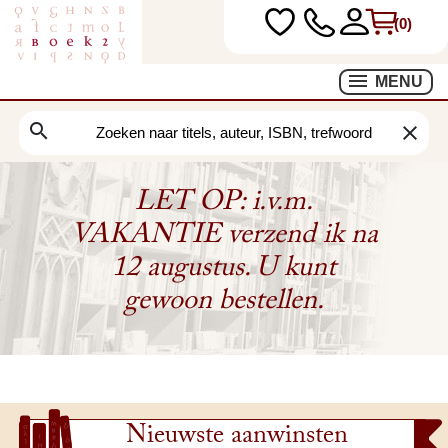
(0)
MENU
search
clear
LET OP: i.v.m.
VAKANTIE verzend ik na
12 augustus. U kunt
gewoon bestellen.
Nieuwste aanwinsten