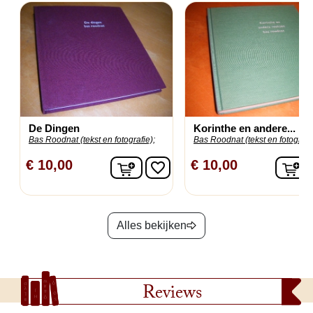
De Dingen
Korinthe en andere...
Bas Roodnat (tekst en fotografie);
Bas Roodnat (tekst en fotografie
In winkelwagen
I
€ 10,00
€ 10,00
favorite_border
Alles bekijken
Reviews