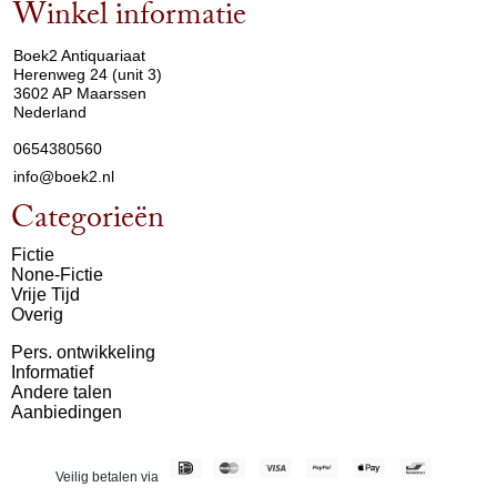
Winkel informatie
arrow_drop_down
Boek2 Antiquariaat
Herenweg 24 (unit 3)
3602 AP Maarssen
Nederland
0654380560
info@boek2.nl
Categorieën
Fictie
None-Fictie
Vrije Tijd
Overig
Pers. ontwikkeling
Informatief
Andere talen
Aanbiedingen
Veilig betalen via