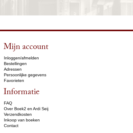
Mijn account
arrow_drop_down
Inloggen/afmelden
Bestellingen
Adressen
Persoonlijke gegevens
Favorieten
Informatie
arrow_drop_down
FAQ
Over Boek2 en Ardi Seij
Verzendkosten
Inkoop van boeken
Contact