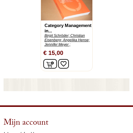
Category Management
in...
Birgit Schröder;
Christian
Eisenberg;
Angelika Hense;
Jennifer Meyer ;
€ 15,00
In winkelwagen
favorite_border
Mijn account
arrow_drop_down