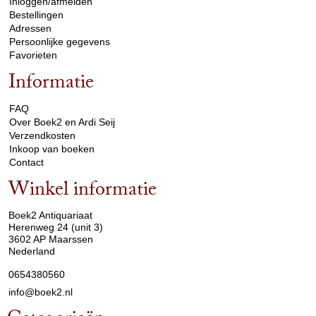
Inloggen/afmelden
Bestellingen
Adressen
Persoonlijke gegevens
Favorieten
Informatie
arrow_drop_down
FAQ
Over Boek2 en Ardi Seij
Verzendkosten
Inkoop van boeken
Contact
Winkel informatie
arrow_drop_down
Boek2 Antiquariaat
Herenweg 24 (unit 3)
3602 AP Maarssen
Nederland
0654380560
info@boek2.nl