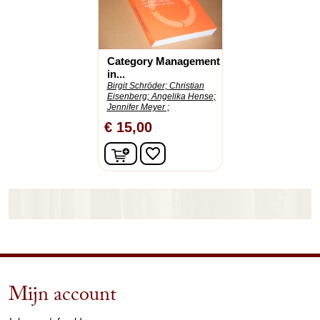
Category Management
in...
Birgit Schröder;
Christian
Eisenberg;
Angelika Hense;
Jennifer Meyer ;
€ 15,00
In winkelwagen
favorite_border
Mijn account
arrow_drop_down