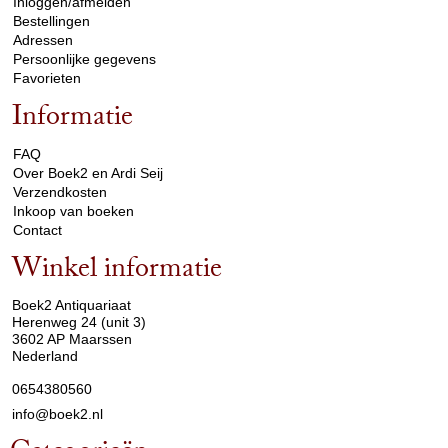
Inloggen/afmelden
Bestellingen
Adressen
Persoonlijke gegevens
Favorieten
Informatie
arrow_drop_down
FAQ
Over Boek2 en Ardi Seij
Verzendkosten
Inkoop van boeken
Contact
Winkel informatie
arrow_drop_down
Boek2 Antiquariaat
Herenweg 24 (unit 3)
3602 AP Maarssen
Nederland
0654380560
info@boek2.nl