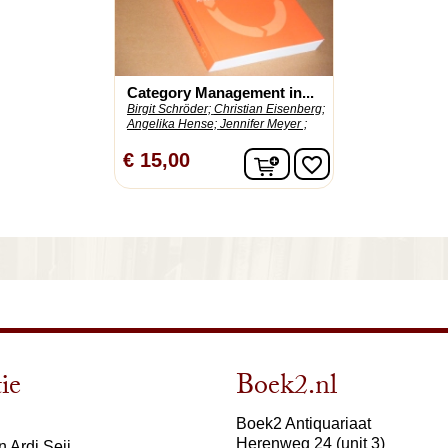
Category Management in...
Birgit Schröder;
Christian Eisenberg;
Angelika Hense;
Jennifer Meyer ;
In winkelwagen
€ 15,00
favorite_border
ie
Boek2.nl
Boek2 Antiquariaat
Herenweg 24 (unit 3)
 Ardi Seij