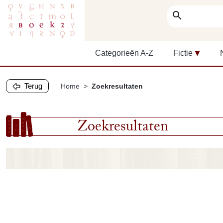
search
Categorieën A-Z
Fictie
Terug
Home
Zoekresultaten
Zoekresultaten