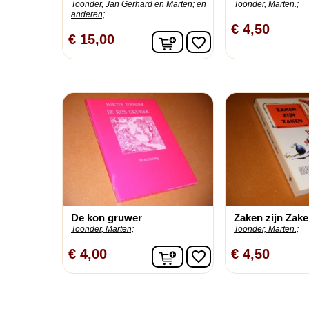
Toonder, Jan Gerhard en Marten;
en
Toonder, Marten.;
anderen;
€ 4,50
In winkelwagen
€ 15,00
favorite_border
De kon gruwer
Zaken zijn Zaken
Toonder, Marten;
Toonder, Marten.;
In winkelwagen
€ 4,00
€ 4,50
favorite_border