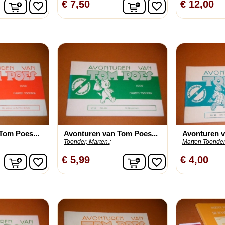
In winkelwagen
In winkelwagen
€ 7,50
€ 12,00
favorite_border
favorite_border
Tom Poes...
Avonturen van Tom Poes...
Avonturen v
Toonder, Marten.;
Marten Toonder
In winkelwagen
In winkelwagen
€ 5,99
€ 4,00
favorite_border
favorite_border