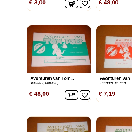
In winkelwagen
€ 3,00
€ 48,00
favorite_border
Avonturen van Tom...
Avonturen van 
Toonder, Marten.;
Toonder, Marten.;
In winkelwagen
€ 48,00
€ 7,19
favorite_border