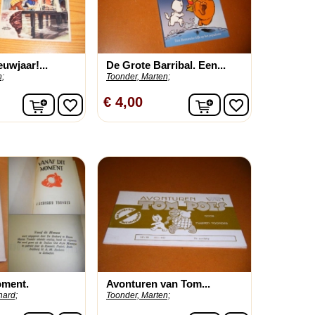
uwjaar!...
De Grote Barribal. Een...
n;
Toonder, Marten;
In winkelwagen
In winkelwagen
€ 4,00
favorite_border
favorite_border
oment.
Avonturen van Tom...
hard;
Toonder, Marten;