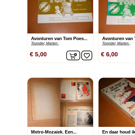
Avonturen van Tom Poes...
Avonturen van 
Toonder, Marten.;
Toonder, Marten.;
In winkelwagen
€ 5,00
€ 6,00
favorite_border
Metro-Mozaiek. Een...
En daar houd ik 