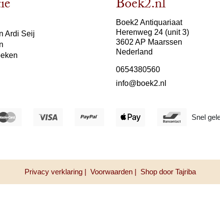
ie
Boek2.nl
Boek2 Antiquariaat
Herenweg 24 (unit 3)
 Ardi Seij
3602 AP Maarssen
n
Nederland
oeken
0654380560
info@boek2.nl
Snel gel
Privacy verklaring |
Voorwaarden |
Shop door Tajriba