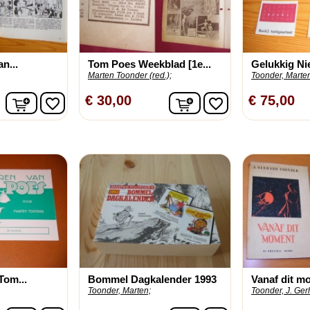
n...
Tom Poes Weekblad [1e...
Gelukkig Nie
Marten Toonder (red.);
Toonder, Marte
In winkelwagen
In winkelwagen
€ 30,00
€ 75,00
favorite_border
favorite_border
Tom...
Bommel Dagkalender 1993
Vanaf dit m
Toonder, Marten;
Toonder, J. Ger