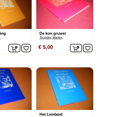
ing
De kon gruwer
 ;
Toonder, Marten;
In winkelwagen
In winkelwagen
€ 5,00
favorite_border
favorite_border
Het Lemland