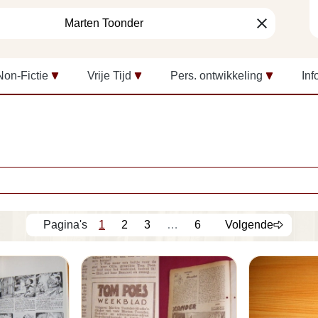
clear
Non-Fictie
Vrije Tijd
Pers. ontwikkeling
Inf
1
2
3
…
6
Volgende