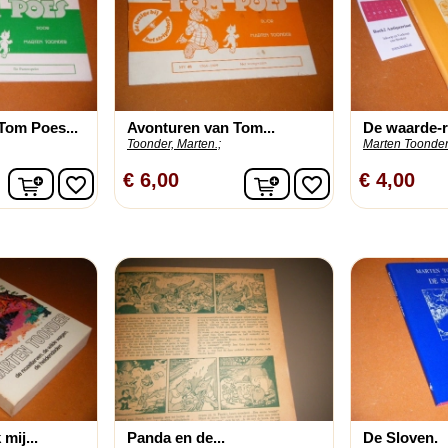
Tom Poes...
Avonturen van Tom...
De waarde-r
Toonder, Marten.;
Marten Toonder
In winkelwagen
In winkelwagen
€ 6,00
€ 4,00
favorite_border
favorite_border
mij...
Panda en de...
De Sloven.