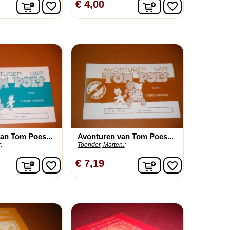
In winkelwagen
In winkelwagen
€ 4,00
favorite_border
favorite_border
an Tom Poes...
Avonturen van Tom Poes...
;
Toonder, Marten.;
In winkelwagen
In winkelwagen
€ 7,19
favorite_border
favorite_border