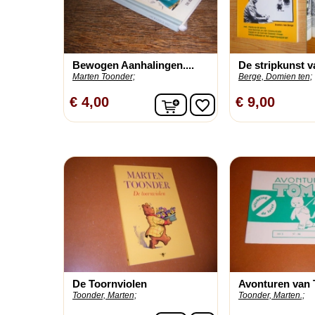
Bewogen Aanhalingen....
De stripkunst va
Marten Toonder;
Berge, Domien ten;
In winkelwagen
€ 4,00
€ 9,00
favorite_border
De Toornviolen
Avonturen van 
Toonder, Marten;
Toonder, Marten.;