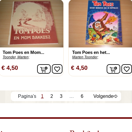
Tom Poes en Mom...
Tom Poes en het...
Toonder, Marten;
Marten Toonder;
In winkelwagen
In wi
€ 4,50
€ 4,50
favorite_border
favorite_border
1
2
3
…
6
Volgende