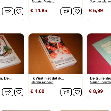
Toonder, Marten;
Toonder, Marten
In winkelwagen
In winkelwagen
€ 14,85
€ 5,99
favorite_border
favorite_border
. De...
`k Wist niet dat ik...
De trullenh
Marten Toonder.;
Marten Toonder
In winkelwagen
In winkelwagen
€ 4,00
€ 8,99
favorite_border
favorite_border