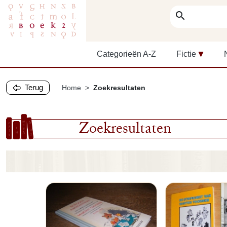
search
Categorieën A-Z
Fictie
Terug
Home
Zoekresultaten
Zoekresultaten