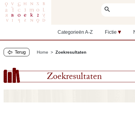
search
Categorieën A-Z
Fictie
Terug
Home
Zoekresultaten
Zoekresultaten