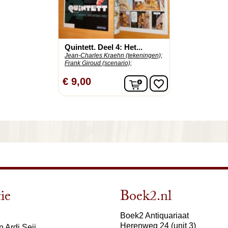
Quintett. Deel 4: Het...
Jean-Charles Kraehn (tekeningen);
Frank Giroud (scenario);
In winkelwagen
€ 9,00
favorite_border
ie
Boek2.nl
Boek2 Antiquariaat
Herenweg 24 (unit 3)
 Ardi Seij