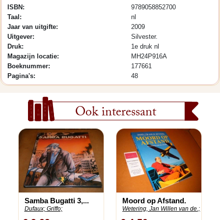
ISBN:
9789058852700
Taal:
nl
Jaar van uitgifte:
2009
Uitgever:
Silvester.
Druk:
1e druk nl
Magazijn locatie:
MH24P916A
Boeknummer:
177661
Pagina's:
48
Ook interessant
Samba Bugatti 3,...
Moord op Afstand.
Dufaux;
Griffo;
Wetering, Jan Willen van de.;