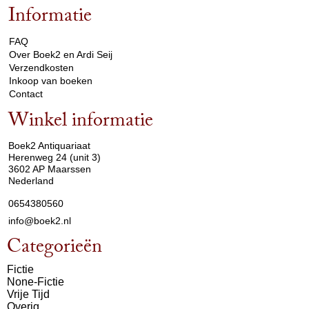
Informatie
arrow_drop_down
FAQ
Over Boek2 en Ardi Seij
Verzendkosten
Inkoop van boeken
Contact
Winkel informatie
arrow_drop_down
Boek2 Antiquariaat
Herenweg 24 (unit 3)
3602 AP Maarssen
Nederland
0654380560
info@boek2.nl
Categorieën
Fictie
None-Fictie
Vrije Tijd
Overig