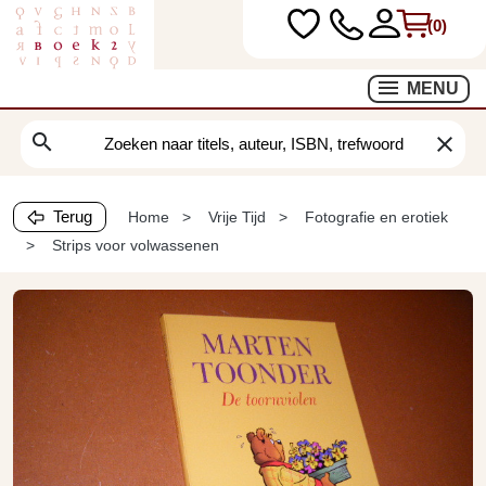
(0)
MENU
search
clear
Terug
Home
Vrije Tijd
Fotografie en erotiek
Strips voor volwassenen