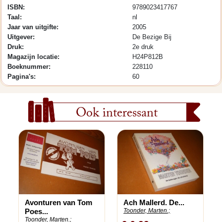
ISBN:
9789023417767
Taal:
nl
Jaar van uitgifte:
2005
Uitgever:
De Bezige Bij
Druk:
2e druk
Magazijn locatie:
H24P812B
Boeknummer:
228110
Pagina's:
60
Ook interessant
Avonturen van Tom
Ach Mallerd. De...
Poes...
Toonder, Marten.;
Toonder, Marten.;