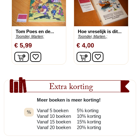
Tom Poes en de...
Hoe vreselijk is dit...
Toonder, Marten;
Toonder, Marten.;
€ 5,99
€ 4,00
In winkelwagen
In winkelwagen
favorite_border
favorite_border
Extra korting
Meer boeken is meer korting!
Vanaf 5 boeken
5% korting
%
Vanaf 10 boeken
10% korting
Vanaf 15 boeken
15% korting
Vanaf 20 boeken
20% korting