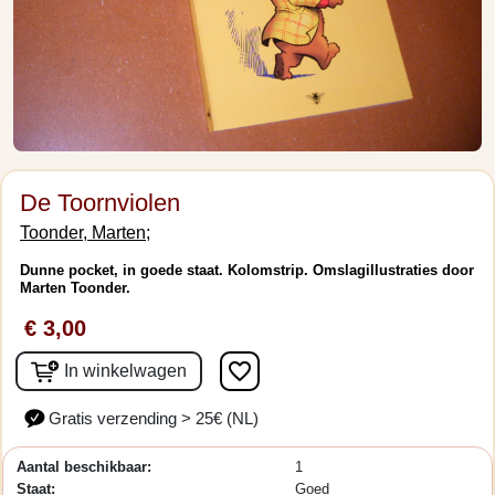
De Toornviolen
Toonder, Marten;
Dunne pocket, in goede staat. Kolomstrip. Omslagillustraties door
Marten Toonder.
€ 3,00
favorite_border
In winkelwagen
Gratis verzending > 25€ (NL)
Aantal beschikbaar:
1
Staat:
Goed