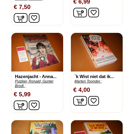
€ 6,99
€ 7,50
In winkelwagen
favorite_border
In winkelwagen
favorite_border
Hazenjacht - Anna...
`k Wist niet dat ik...
Putzker, Ronald, Gunter
Marten Toonder.;
Brodl.;
€ 4,00
€ 5,99
In winkelwagen
favorite_border
In winkelwagen
favorite_border