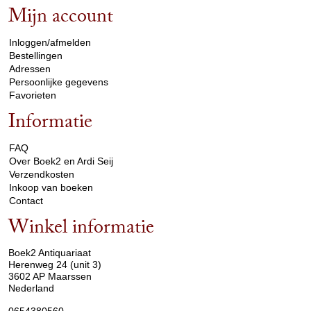
Mijn account
arrow_drop_down
Inloggen/afmelden
Bestellingen
Adressen
Persoonlijke gegevens
Favorieten
Informatie
arrow_drop_down
FAQ
Over Boek2 en Ardi Seij
Verzendkosten
Inkoop van boeken
Contact
Winkel informatie
arrow_drop_down
Boek2 Antiquariaat
Herenweg 24 (unit 3)
3602 AP Maarssen
Nederland
0654380560