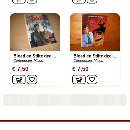
Bloed en Stilte deel...
Bloed en Stilte deel...
Corteggiani;
Mitton;
Corteggiani;
Mitton;
€ 7,50
€ 7,50
In winkelwagen
In winkelwagen
favorite_border
favorite_border