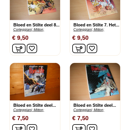
Bloed en Stilte deel 8...
Bloed en Stilte 7. Het...
Corteggiani;
Mitton;
Corteggiani;
Mitton;
€ 9,50
€ 9,50
In winkelwagen
In winkelwagen
favorite_border
favorite_border
Bloed en Stilte deel...
Bloed en Stilte deel...
Corteggiani;
Mitton;
Corteggiani;
Mitton;
€ 7,50
€ 7,50
In winkelwagen
In winkelwagen
favorite_border
favorite_border